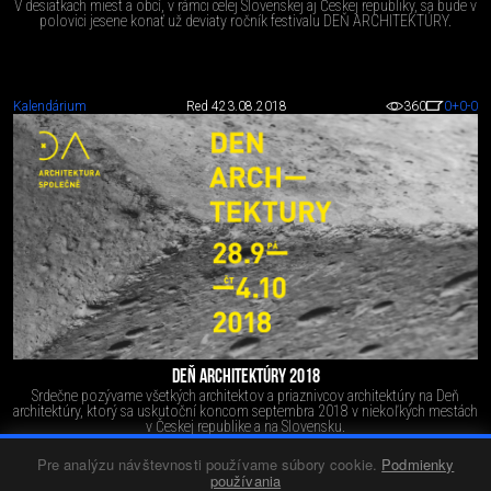
V desiatkach miest a obcí, v rámci celej Slovenskej aj Českej republiky, sa bude v
polovici jesene konať už deviaty ročník festivalu DEŇ ARCHITEKTÚRY.
Kalendárium
Red 4
23.08.2018
360
0
+0
-0
DEŇ ARCHITEKTÚRY 2018
Srdečne pozývame všetkých architektov a priaznivcov architektúry na Deň
architektúry, ktorý sa uskutoční koncom septembra 2018 v niekoľkých mestách
v Českej republike a na Slovensku.
Pre analýzu návštevnosti používame súbory cookie.
Podmienky
používania