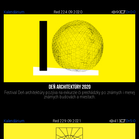
Kalendárium
Red 2
24.09.2020
90
0
+0
-0
DEŇ ARCHITEKTÚRY 2020
Festival Deň architektúry pozýva na exkurzie či prechádzky po známych i menej
známych budovách a miestach.
Kalendárium
Red 2
29.09.2021
413
0
+5
-0