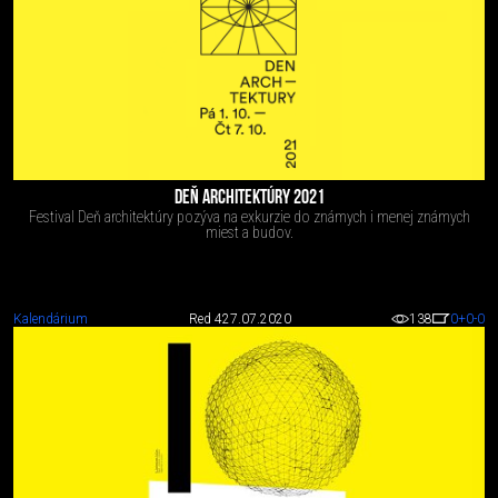
DEŇ ARCHITEKTÚRY 2021
Festival Deň architektúry pozýva na exkurzie do známych i menej známych
miest a budov.
Kalendárium
Red 4
27.07.2020
138
0
+0
-0