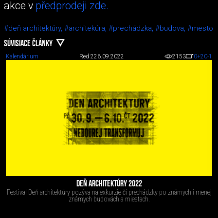
akce v
předprodeji zde.
#deň architektúry,
#architekúra,
#prechádzka,
#budova,
#mesto
SÚVISIACE ČLÁNKY
Kalendárium
Red 2
26.09.2022
2153
0
+20
-1
DEŇ ARCHITEKTÚRY 2022
Festival Deň architektúry pozýva na exkurzie či prechádzky po známych i menej
známych budovách a miestach.