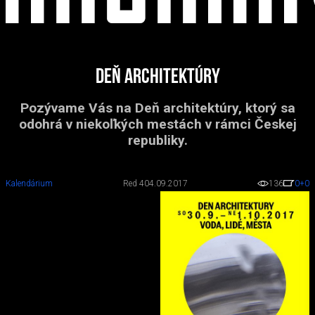
Deň architektúry
Pozývame Vás na Deň architektúry, ktorý sa
odohrá v niekoľkých mestách v rámci Českej
republiky.
Kalendárium
Red 4
04.09.2017
136
0
+0