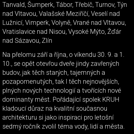
Tanvald, Šumperk, Tábor, Třebíč, Turnov, Týn
nad Vltavou, Valašské Meziříčí, Veselí nad
Lužnicí, Vimperk, Volyně, Vrané nad Vltavou,
Vratislavice nad Nisou, Vysoké Mýto, Žďár
nad Sázavou, Zlín
Na přelomu září a října, o víkendu 30. 9. a 1.
10., se opět otevřou dveře jindy zavřených
budov, jak těch starých, tajemných a
pozapomenutých, tak I těch nejnovějších,
plných nových technologií a tvořících nové
dominanty měst. Pořádající spolek KRUH
kladoucí důraz na kvalitní současnou
architekturu si jako inspiraci pro letošní
sedmý ročník zvolil téma vody, lidí a města.