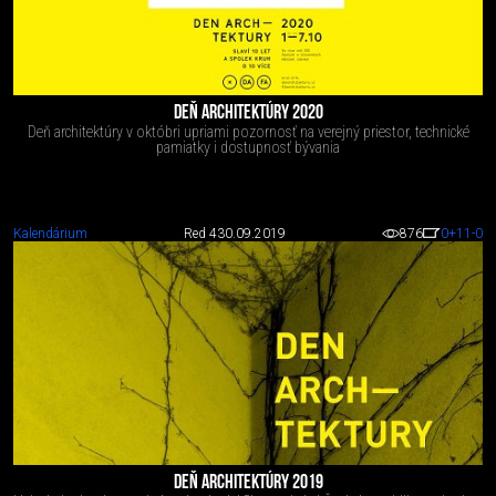
DEŇ ARCHITEKTÚRY 2020
Deň architektúry v októbri upriami pozornosť na verejný priestor, technické
pamiatky i dostupnosť bývania
Kalendárium
Red 4
30.09.2019
876
0
+11
-0
DEŇ ARCHITEKTÚRY 2019