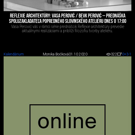
REFLEXIE ARCHITEKTÚRY: VASA PEROVIĆ / BEVK PEROVIĆ – PREDNÁŠKA
SPOLUZAKLADATEĽA POPREDNÉHO SLOVINSKÉHO ATELIÉRU DNES O 17:00
Vasa Perović vás v rámci série prednášok Reflexie architektúry prevedie
aktuálnymi realizáciami a priblíži filozofiu tvorby ateliéru.
Kalendárium
Monika Bočková
01.10.2020
322
0
+3
-1