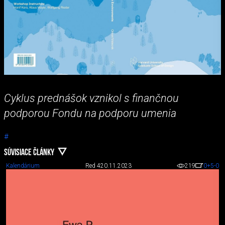
Cyklus prednášok vznikol s finančnou
podporou Fondu na podporu umenia
#
SÚVISIACE ČLÁNKY
Kalendárium
Red 4
20.11.2023
219
0
+5
-0