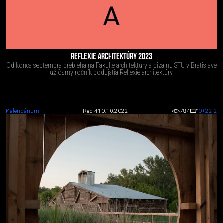
REFLEXIE ARCHITEKTÚRY 2023
Od konca septembra prebieha na Fakulte architektúry a dizajnu STU v Bratislave
už ôsmy ročník podujatia Reflexie architektúry.
Kalendárium
Red 4
10.10.2022
784
0
+22
-2