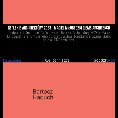
REFLEXIE ARCHITEKTÚRY 2023 - MACIEJ MIŁOBĘDZKI (JEMS ARCHITEKCI)
Predposledným prednášajúcim v sérii Reflexie Architektúry 2023 je Maciej
Miłobędzki z renomovaného poľského architektonického a dizajnérskeho
štúdia JEMS architekci.
Kalendárium
Red 4
05.11.2023
250
0
+6
-0