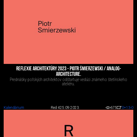
REFLEXIE ARCHITEKTÚRY 2023 - PIOTR ŚMIERZEWSKI / ANALOG-
ARCHITECTURE.
Prednášky poľských architektov odštartuje vedúci známeho štetínskeho
ateliéru.
Kalendárium
Red 4
25.09.2023
675
0
+13
-0