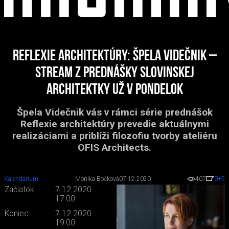
Reflexie architektúry: Špela Videčnik –
stream z prednášky slovinskej
architektky už v pondelok
Špela Videčnik vás v rámci série prednášok
Reflexie architektúry prevedie aktuálnymi
realizáciami a priblíži filozofiu tvorby ateliéru
OFIS Architects.
Kalendárium
Monika Bočková
07.12.2020
407
0
+5
Začiatok
7.12.2020
17:00
Koniec
7.12.2020
19:00