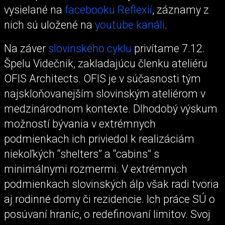
vysielané na
facebooku Reflexií
, záznamy z
nich sú uložené na
youtube kanáli
.
Na záver
slovinského cyklu
privítame 7.12.
Špelu Videčnik, zakladajúcu členku ateliéru
OFIS Architects. OFIS je v súčasnosti tým
najskloňovanejším slovinským ateliérom v
medzinárodnom kontexte. Dlhodobý výskum
možností bývania v extrémnych
podmienkach ich priviedol k realizáciám
niekoľkých “shelters” a “cabins” s
minimálnymi rozmermi. V extrémnych
podmienkach slovinských álp však radi tvoria
aj rodinné domy či rezidencie. Ich práce SÚ o
posúvaní hraníc, o redefinovaní limitov. Svoj