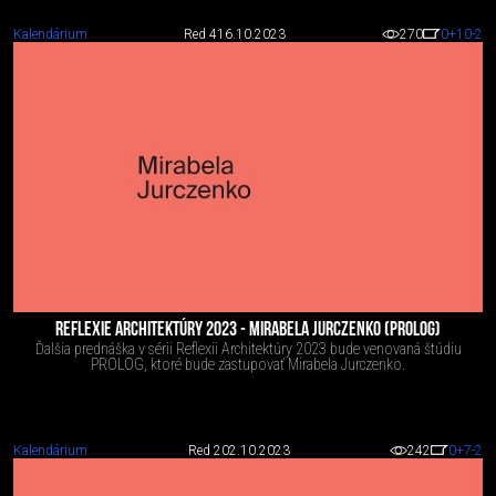
Kalendárium
Red 4
16.10.2023
270
0
+10
-2
REFLEXIE ARCHITEKTÚRY 2023 - MIRABELA JURCZENKO (PROLOG)
Ďalšia prednáška v sérii Reflexii Architektúry 2023 bude venovaná štúdiu
PROLOG, ktoré bude zastupovať Mirabela Jurczenko.
Kalendárium
Red 2
02.10.2023
242
0
+7
-2