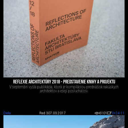
REFLEXIE ARCHITEKTÚRY 2018 - PREDSTAVENIE KNIHY A PROJEKTU
V septembri vyšla publikácia, ktorá je kompiláciou prednášok rakúskych
architektov a esejí poslucháčov.
Diela
Red 3
07.03.2017
6101
0
+24
-11