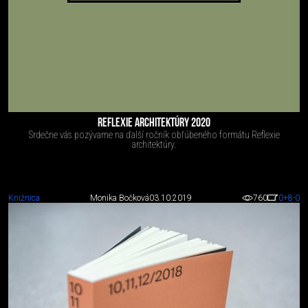
REFLEXIE ARCHITEKTÚRY 2020
Srdečne vás pozývame na ďalší ročník obľúbeného formátu Reflexie
architektúry.
Knižnica
Monika Bočková
03.10.2019
760
0
+8
-0