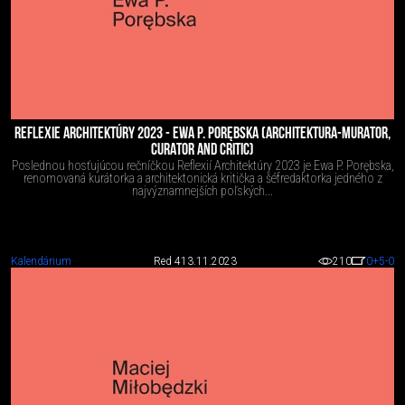
REFLEXIE ARCHITEKTÚRY 2023 - EWA P. PORĘBSKA (ARCHITEKTURA-MURATOR,
CURATOR AND CRITIC)
Poslednou hosťujúcou rečníčkou Reflexií Architektúry 2023 je Ewa P. Porębska,
renomovaná kurátorka a architektonická kritička a šéfredaktorka jedného z
najvýznamnejších poľských...
Kalendárium
Red 4
13.11.2023
210
0
+5
-0