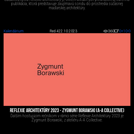
publikácia, ktorá predstavuje zaujímavú sondu do prostredia súčasnej
maďarskej architektúry.
Kalendárium
Red 4
22.10.2023
360
0
+10
-0
REFLEXIE ARCHITEKTÚRY 2023 - ZYGMUNT BORAWSKI (A-A COLLECTIVE)
Ďalším hosťujúcim rečníkom v rámci série Reflexie Architektúry 2023 je
Zygmunt Borawski, z ateliéru A-A Collective.