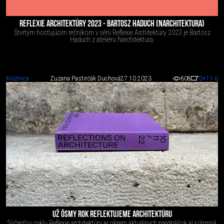
REFLEXIE ARCHITEKTÚRY 2023 - BARTOSZ HADUCH (NARCHITEKTURA)
Štvrtým hosťujúcim rečníkom v sérii Reflexie Architektúry 2023 je Bartosz
Haduch z ateliéru Narchitektura.
Knižnica
Zuzana Pastirčák Duchová
27.10.2023
608
0
+11
-0
UŽ ÔSMY ROK REFLEKTUJEME ARCHITEKTÚRU
Súčasťou cyklu Reflexie architektúry je okrem aktuálnych prednášok aj súhrnná