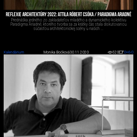
REFLEXIE ARCHITEKTÚRY 2022: ATTILA RÓBERT CSÓKA / PARADIGMA ARIADNÉ
Prednáška jedného zo zakladateľov mladého a dynamického kolektívu
Paradigma Ariadné, ktorého tvorba sa za krátky čas stala diskutovanou
súčasťou architektonickej scény u našich ...
Kalendárium
Monika Bočková
30.11.2020
520
0
+6
-0