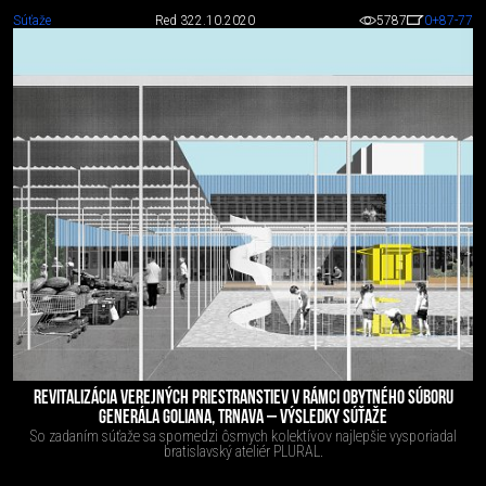
Súťaže
Red 3
22.10.2020
5787
0
+87
-77
REVITALIZÁCIA VEREJNÝCH PRIESTRANSTIEV V RÁMCI OBYTNÉHO SÚBORU
GENERÁLA GOLIANA, TRNAVA – VÝSLEDKY SÚŤAŽE
So zadaním súťaže sa spomedzi ôsmych kolektívov najlepšie vysporiadal
bratislavský ateliér PLURAL.