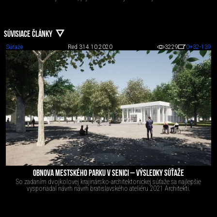
SÚVISIACE ČLÁNKY
Súťaže
Red 3
14.10.2020
3229
0
+32
-139
OBNOVA MESTSKÉHO PARKU V SENICI – VÝSLEDKY SÚŤAŽE
So zadaním dvojkolovej krajinársko-architektonickej súťaže sa najlepšie
vysporiadal návrh návrh bratislavského ateliéru 2021 Architekti.