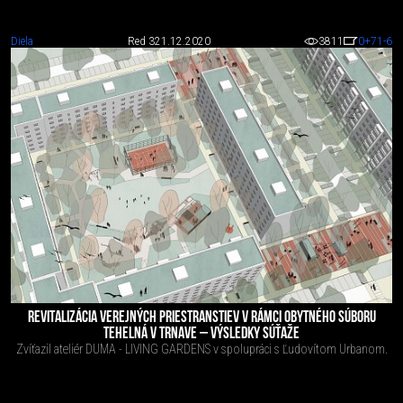
Diela
Red 3
21.12.2020
3811
0
+71
-6
REVITALIZÁCIA VEREJNÝCH PRIESTRANSTIEV V RÁMCI OBYTNÉHO SÚBORU
TEHELNÁ V TRNAVE – VÝSLEDKY SÚŤAŽE
Zvíťazil ateliér DUMA - LIVING GARDENS v spolupráci s Ľudovítom Urbanom.