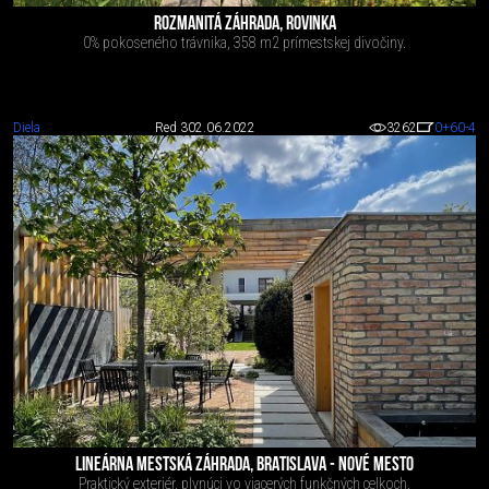
ROZMANITÁ ZÁHRADA, ROVINKA
0% pokoseného trávnika, 358 m2 prímestskej divočiny.
Diela
Red 3
02.06.2022
3262
0
+60
-4
LINEÁRNA MESTSKÁ ZÁHRADA, BRATISLAVA - NOVÉ MESTO
Praktický exteriér, plynúci vo viacerých funkčných celkoch.