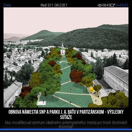
Diela
Red 3
11.06.2021
5845
0
+43
-22
OBNOVA NÁMESTIA SNP A PARKU J. A. BAŤU V PARTIZÁNSKOM - VÝSLEDKY
SÚŤAŽE
Ako modifikovať centrum ideálneho priemyselného mesta po troch štvrtinách
storočia?