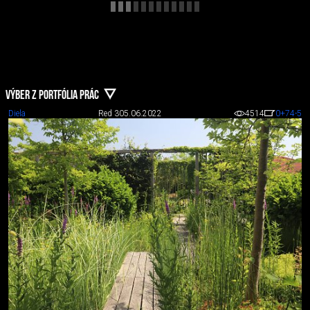
VÝBER Z PORTFÓLIA PRÁC
Diela
Red 3
05.06.2022
4514
0
+74
-5