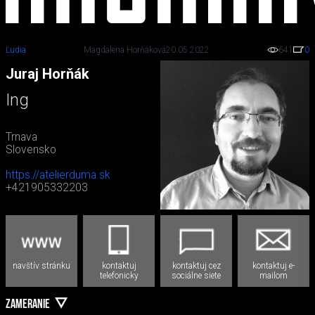
Ľudia
Magdalena Horňáková
20.05.2022
641
0
Juraj Horňák
Ing
Trnava
Slovensko
https://atelierduma.sk
+421905332203
navštív stránku
kontaktuj
kontaktuj cez
kontaktuj e-
telefonicky
sociálne siete
mailom
ZAMERANIE