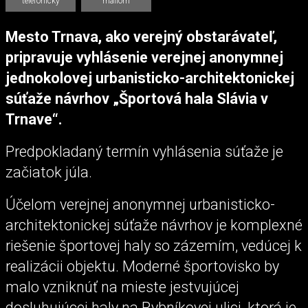
telefonicky
mailom
Mesto Trnava, ako verejný obstarávateľ,
pripravuje vyhlásenie verejnej anonymnej
jednokolovej urbanisticko-architektonickej
súťaže návrhov „Športová hala Slávia v
Trnave“.
Predpokladaný termín vyhlásenia súťaže je
začiatok júla.
Účelom verejnej anonymnej urbanisticko-
architektonickej súťaže návrhov je komplexné
riešenie športovej haly so zázemím, vedúcej k
realizácii objektu. Moderné športovisko by
malo vzniknúť na mieste jestvujúcej
dosluhujúcej haly na Rybníkovej ulici, ktorá je