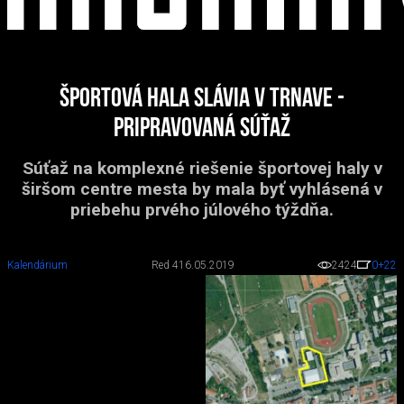
Športová hala Slávia v Trnave -
pripravovaná súťaž
Súťaž na komplexné riešenie športovej haly v
širšom centre mesta by mala byť vyhlásená v
priebehu prvého júlového týždňa.
Kalendárium
Red 4
16.05.2019
2424
0
+22