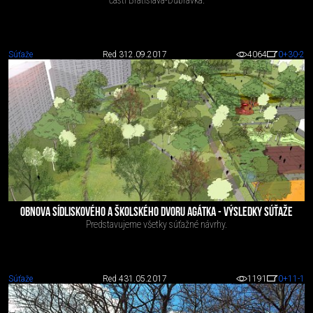
časti Bratislava-Dúbravka.
Súťaže
Red 3
12.09.2017
4064
0
+30
-2
OBNOVA SÍDLISKOVÉHO A ŠKOLSKÉHO DVORU AGÁTKA - VÝSLEDKY SÚŤAŽE
Predstavujeme všetky súťažné návrhy.
Súťaže
Red 4
31.05.2017
1191
0
+11
-1