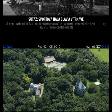
SÚŤAŽ: ŠPORTOVÁ HALA SLÁVIA V TRNAVE
Verejná urbanisticko-architektonická súťaž na komplexné riešenie športovej
haly v širšom centre mesta.
Súťaže
Red 4
24.05.2019
1660
0
+9
-5