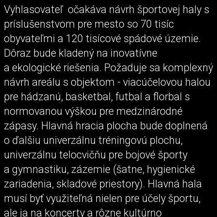
Vyhlasovateľ očakáva návrh športovej haly s
príslušenstvom pre mesto so 70 tisíc
obyvateľmi a 120 tisícové spádové územie.
Dôraz bude kladený na inovatívne
a ekologické riešenia. Požaduje sa komplexný
návrh areálu s objektom - viacúčelovou halou
pre hádzanú, basketbal, futbal a florbal s
normovanou výškou pre medzinárodné
zápasy. Hlavná hracia plocha bude doplnená
o ďalšiu univerzálnu tréningovú plochu,
univerzálnu telocvičňu pre bojové športy
a gymnastiku, zázemie (šatne, hygienické
zariadenia, skladové priestory). Hlavná hala
musí byť využiteľná nielen pre účely športu,
ale ja na koncerty a rôzne kultúrno