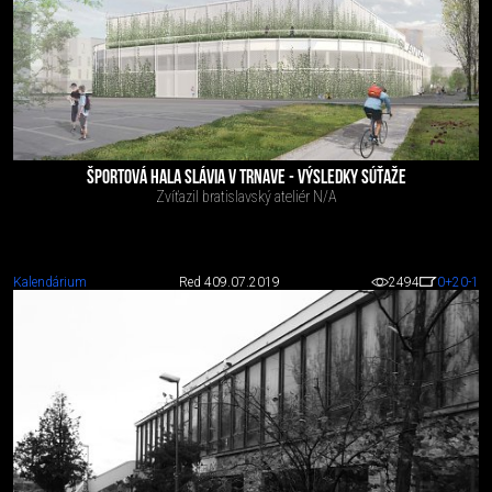
ŠPORTOVÁ HALA SLÁVIA V TRNAVE - VÝSLEDKY SÚŤAŽE
Zvíťazil bratislavský ateliér N/A
Kalendárium
Red 4
09.07.2019
2494
0
+20
-1