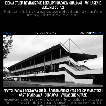
IDEOVÁ ŠTÚDIA REVITALIZÁCIE LOKALITY HRÁDOK MICHALOVCE - VYHLÁSENIE
VEREJNEJ SÚŤAŽE
Predmetom súťaže je vypracovanie ideovej štúdie a získanie najvhodnejšieho
návrhu využitia revitalizovaného územia.
Súťaže
Red 4
27.05.2019
3331
0
+13
-0
REVITALIZÁCIA A DOSTAVBA AREÁLU ŠPORTOVÉHO CENTRA POLÍCIE V MESTSKEJ
ČASTI BRATISLAVA - DÚBRAVKA - VYHLÁSENIE SÚŤAŽE
Predmetom súťaže návrhov je spracovanie architektonického návrhu/štúdie za
účelom revitalizácie a dostavby areálu Športového centra polície v mestskej