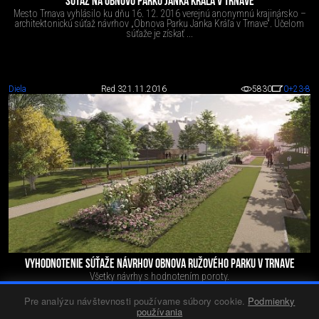
SÚŤAŽ NA OBNOVU PARKU JANKA KRÁĽA V TRNAVE
Mesto Trnava vyhlásilo ku dňu 16. 12. 2016 verejnú anonymnú krajinársko –
architektonickú súťaž návrhov „Obnova Parku Janka Kráľa v Trnave“. Účelom
súťaže je získať ...
Diela
Red 3
21.11.2016
5830
0
+23
-8
VYHODNOTENIE SÚŤAŽE NÁVRHOV OBNOVA RUŽOVÉHO PARKU V TRNAVE
Všetky návrhy s hodnotením poroty.
Pre analýzu návštevnosti používame súbory cookie.
Podmienky
používania