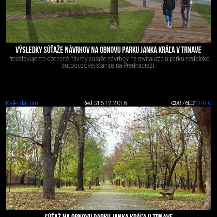
VÝSLEDKY SÚŤAŽE NÁVRHOV NA OBNOVU PARKU JANKA KRÁĽA V TRNAVE
Predstavujeme ocenené návrhy súťaže návrhov na revitalizáciu parku neďaleko
autobusovej stanice na Prednádraží.
Kalendárium
Red 3
16.12.2016
876
0
+8
-0