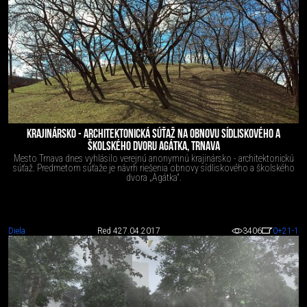
KRAJINÁRSKO - ARCHITEKTONICKÁ SÚŤAŽ NA OBNOVU SÍDLISKOVÉHO A
ŠKOLSKÉHO DVORU AGÁTKA, TRNAVA
Mesto Trnava dnes vyhlásilo verejnú anonymnú krajinársko - architektonickú
súťaž. Predmetom súťaže je návrh riešenia obnovy sídliskového a školského
dvora „Agátka“.
Diela
Red 4
27.04.2017
3406
0
+21
-1