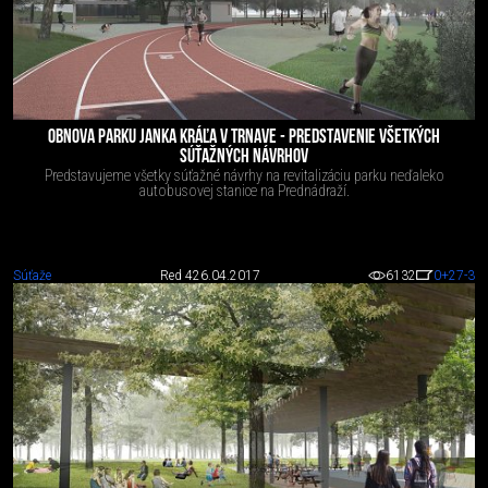
OBNOVA PARKU JANKA KRÁĽA V TRNAVE - PREDSTAVENIE VŠETKÝCH
SÚŤAŽNÝCH NÁVRHOV
Predstavujeme všetky súťažné návrhy na revitalizáciu parku neďaleko
autobusovej stanice na Prednádraží.
Súťaže
Red 4
26.04.2017
6132
0
+27
-3