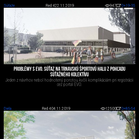
Súťaže
Red 4
22.11.2019
947
0
+19
-35
PROBLÉMY S EVO. SÚŤAZ NA TRNAVSKÚ ŠPORTOVÚ HALU Z POHĽADU
SÚŤAŽNÉHO KOLEKTÍVU
Jeden z návrhov nebol hodnotený porotou kvôli komplikáciám pri registrácii
cez portál EVO.
Diela
Red 4
04.11.2019
12500
0
+85
-54