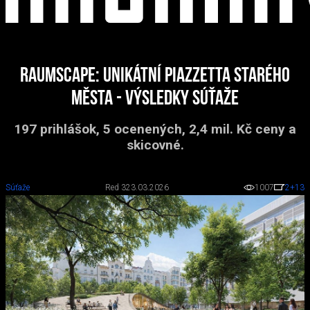
RaumScape: Unikátní piazzetta Starého
Města - výsledky súťaže
197 prihlášok, 5 ocenených, 2,4 mil. Kč ceny a
skicovné.
Súťaže
Red 3
23.03.2026
1007
2
+13