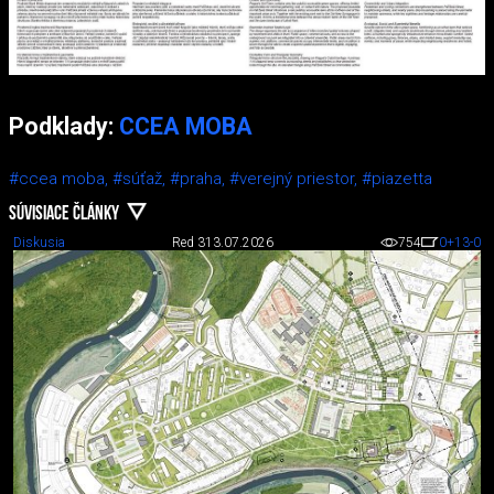
Podklady:
CCEA MOBA
#ccea moba,
#súťaž,
#praha,
#verejný priestor,
#piazetta
SÚVISIACE ČLÁNKY
Diskusia
Red 3
13.07.2026
754
0
+13
-0