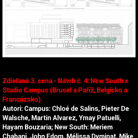
Zdieľaná 3. cena - Návrh č. 4: New South x
Studio Campus (Brusel a Paříž, Belgicko a
Francúzsko)
Autori: Campus: Chloé de Salins, Pieter De
Walsche, Martin Alvarez, Ymay Patuelli,
Hayam Bouzaria; New South: Meriem
Chabani, John Edom, Mélissa Dyminat, Mike