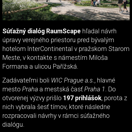
Súťažný dialóg RaumScape
hľadal návrh
úpravy verejného priestoru pred bývalým
hotelom InterContinental v pražskom Starom
Meste, v kontakte s námestím Miloša
Formana a ulicou Pařížská.
Zadávateľmi boli
WIC Prague a.s.
, hlavné
mesto
Praha
a mestská časť
Praha 1
. Do
otvorenej výzvy prišlo
197 prihlášok
, porota z
nich vybrala šesť tímov, ktoré následne
rozpracovali návrhy v rámci súťažného
dialógu.