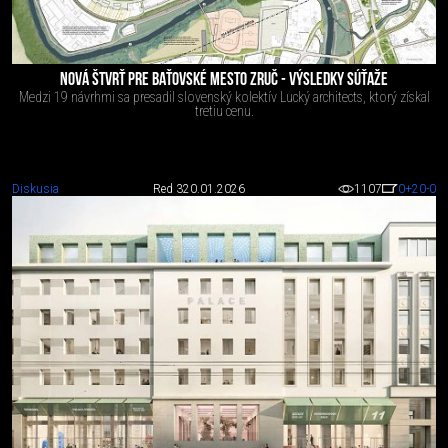
NOVÁ ŠTVRŤ PRE BAŤOVSKÉ MESTO ZRUČ - VÝSLEDKY SÚŤAŽE
Medzi 19 návrhmi sa presadil slovenský kolektív Lucký architects, ktorý získal
tretiu cenu.
Diskusia
Red 3
20.01.2026
1107
0
+20
-0