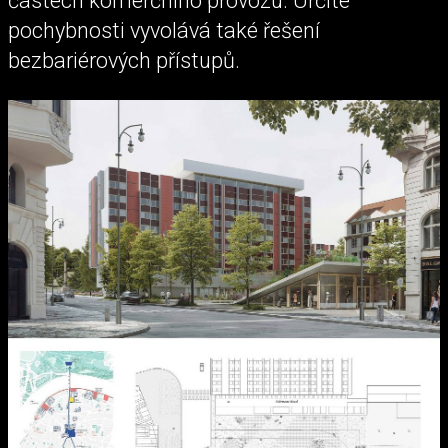
částech komerčního provozu. Určité
pochybnosti vyvolává také řešení
bezbariérových přístupů.