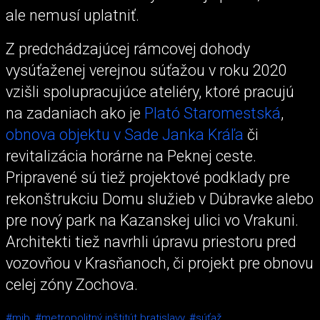
ale nemusí uplatniť.
Z predchádzajúcej rámcovej dohody
vysúťaženej verejnou súťažou v roku 2020
vzišli spolupracujúce ateliéry, ktoré pracujú
na zadaniach ako je
Plató Staromestská
,
obnova objektu v Sade Janka Kráľa
či
revitalizácia horárne na Peknej ceste.
Pripravené sú tiež projektové podklady pre
rekonštrukciu Domu služieb v Dúbravke alebo
pre nový park na Kazanskej ulici vo Vrakuni.
Architekti tiež navrhli úpravu priestoru pred
vozovňou v Krasňanoch, či projekt pre obnovu
celej zóny Zochova.
#mib,
#metropolitný inštitút bratislavy,
#súťaž