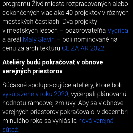
programu Živé miesta rozpracovaných alebo
dokončených viac ako 40 projektov v rôznych
mestských častiach. Dva projekty
v mestských lesoch – pozorovateľňa
Vydrica
a areál
Malý Slavín
– boli nominované na
cenu za architektúru
CE ZA AR 2022
.
Ateliéry budú pokračovať v obnove
verejných priestorov
Súčasné spolupracujúce ateliéry, ktoré boli
vysúťažené v roku 2020
, vyčerpali plánovanú
hodnotu rámcovej zmluvy. Aby sa v obnove
verejných priestorov pokračovalo, v decembri
minulého roka sa vyhlásila
nová verejná
súťaž
.