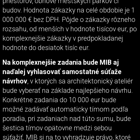
priestorov, obnove mestských parkov či
budov. Hodnota zákazky na celé obdobie je 1
000 000 € bez DPH. Pôjde o zákazky rôzneho
rozsahu, od menších v hodnote tisícov eur, po
komplexnejšie zákazky v predpokladanej
hodnote do desiatok tisíc eur.
Na komplexnejšie zadania bude MIB aj
naďalej vyhlasovať samostatné súťaže
návrhov
, v ktorých sa architektonický ateliér
bude vyberať na základe najlepšieho návrhu.
Konkrétne zadania do 10 000 eur bude
možné zadávať automaticky tímom podľa
poradia, pri zadaniach nad túto sumu, bude
šestica tímov opätovne medzi sebou
súťažiť. MIB si na to vyhradzuje právo, ktoré