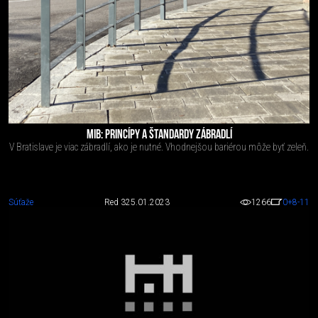
MIB: PRINCÍPY A ŠTANDARDY ZÁBRADLÍ
V Bratislave je viac zábradlí, ako je nutné. Vhodnejšou bariérou môže byť zeleň.
Súťaže
Red 3
25.01.2023
1266
0
+8
-11