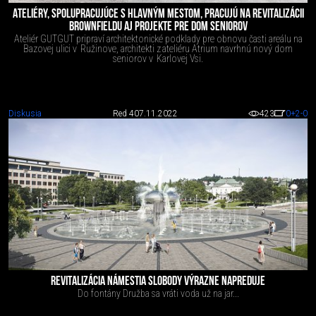
ATELIÉRY, SPOLUPRACUJÚCE S HLAVNÝM MESTOM, PRACUJÚ NA REVITALIZÁCII
BROWNFIELDU AJ PROJEKTE PRE DOM SENIOROV
Ateliér GUTGUT pripraví architektonické podklady pre obnovu časti areálu na
Bazovej ulici v Ružinove, architekti z ateliéru Atrium navrhnú nový dom
seniorov v Karlovej Vsi.
Diskusia
Red 4
07.11.2022
423
0
+2
-0
REVITALIZÁCIA NÁMESTIA SLOBODY VÝRAZNE NAPREDUJE
Do fontány Družba sa vráti voda už na jar...