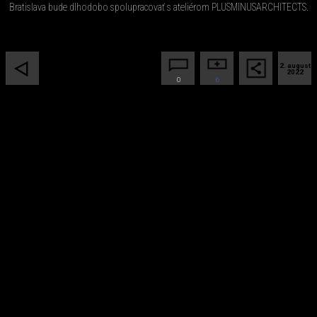
Bratislava bude dlhodobo spolupracovať s ateliérom PLUSMINUSARCHITECTS.
2. august
2022
0
6