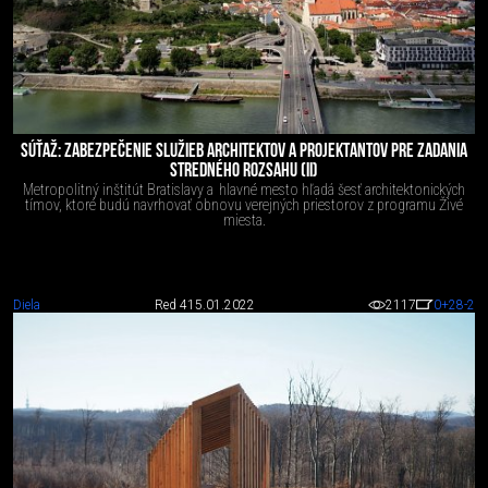
SÚŤAŽ: ZABEZPEČENIE SLUŽIEB ARCHITEKTOV A PROJEKTANTOV PRE ZADANIA
STREDNÉHO ROZSAHU (II)
Metropolitný inštitút Bratislavy a hlavné mesto hľadá šesť architektonických
tímov, ktoré budú navrhovať obnovu verejných priestorov z programu Živé
miesta.
Diela
Red 4
15.01.2022
2117
0
+28
-2