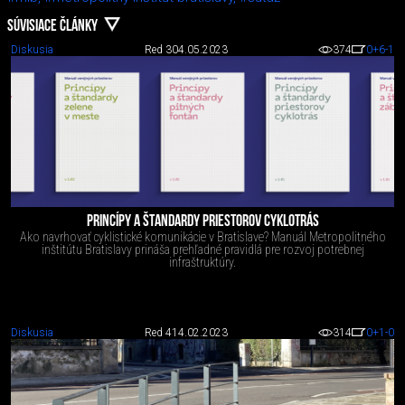
SÚVISIACE ČLÁNKY
Diskusia
Red 3
04.05.2023
374
0
+6
-1
PRINCÍPY A ŠTANDARDY PRIESTOROV CYKLOTRÁS
Ako navrhovať cyklistické komunikácie v Bratislave? Manuál Metropolitného
inštitútu Bratislavy prináša prehľadné pravidlá pre rozvoj potrebnej
infraštruktúry.
Diskusia
Red 4
14.02.2023
314
0
+1
-0