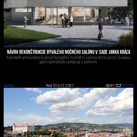
NÁVRH REKONŠTRUKCIE BÝVALÉHO NOČNÉHO SALÓNU V SADE JANKA KRÁĽA
Architekti prinavrátia budove bývalého nočného salóna dôstojnosť, budúcu
gastroprevádzku prepoja s parkom.
Súťaže
Red 3
10.12.2021
917
0
+10
-0