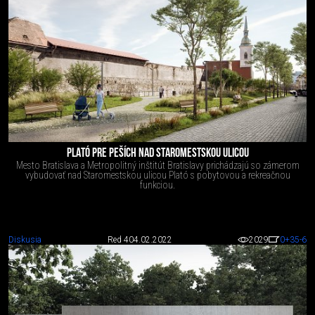
PLATÓ PRE PEŠÍCH NAD STAROMESTSKOU ULICOU
Mesto Bratislava a Metropolitný inštitút Bratislavy prichádzajú so zámerom
vybudovať nad Staromestskou ulicou Plató s pobytovou a rekreačnou
funkciou.
Diskusia
Red 4
04.02.2022
2029
0
+35
-6