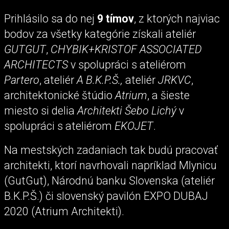
Prihlásilo sa do nej
9 tímov
, z ktorých najviac
bodov za všetky kategórie získali ateliér
GUTGUT
,
CHYBIK+KRISTOF ASSOCIATED
ARCHITECTS
v spolupráci s ateliérom
Partero
, ateliér
A B.K.P.Š.,
ateliér
JRKVC
,
architektonické štúdio
Atrium
, a šieste
miesto si delia
Architekti Šebo Lichý
v
spolupráci s ateliérom
EKOJET
.
Na mestských zadaniach tak budú pracovať
architekti, ktorí navrhovali napríklad Mlynicu
(GutGut), Národnú banku Slovenska (ateliér
B.K.P.Š.) či slovenský pavilón EXPO DUBAJ
2020 (Atrium Architekti).