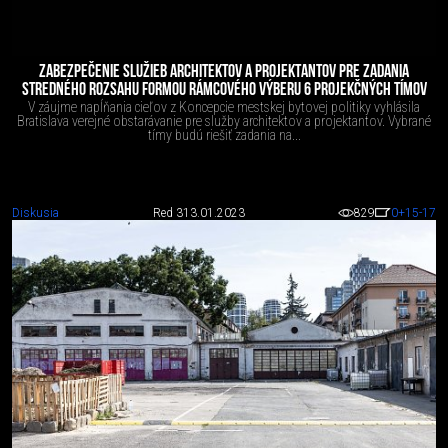
ZABEZPEČENIE SLUŽIEB ARCHITEKTOV A PROJEKTANTOV PRE ZADANIA
STREDNÉHO ROZSAHU FORMOU RÁMCOVÉHO VÝBERU 6 PROJEKČNÝCH TÍMOV
V záujme napĺňania cieľov z Koncepcie mestskej bytovej politiky vyhlásila
Bratislava verejné obstarávanie pre služby architektov a projektantov. Vybrané
tímy budú riešiť zadania na...
Diskusia
Red 3
13.01.2023
829
0
+15
-17