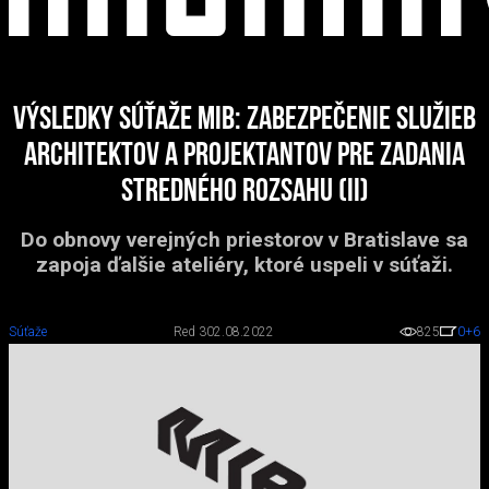
Výsledky súťaže MIB: Zabezpečenie služieb
architektov a projektantov pre zadania
stredného rozsahu (II)
Do obnovy verejných priestorov v Bratislave sa
zapoja ďalšie ateliéry, ktoré uspeli v súťaži.
Súťaže
Red 3
02.08.2022
825
0
+6