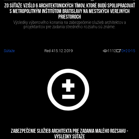
ZO SÚŤAŽE VZIŠLO 6 ARCHITEKTONICKÝCH TÍMOV, KTORÉ BUDÚ SPOLUPRACOVAŤ
S METROPOLITNÝM INŠTITÚTOM BRATISLAVY NA MESTSKÝCH VEREJNÝCH
PRIESTOROCH
Výsledky výberového konania na zabezpečenie služieb architektov a
projektantov pre zadania stredného rozsahu sú známe.
Súťaže
Red 4
15.12.2019
1112
0
+20
-15
ZABEZPEČENIE SLUŽIEB ARCHITEKTA PRE ZADANIA MALÉHO ROZSAHU -
VÝSLEDKY SÚŤAŽE