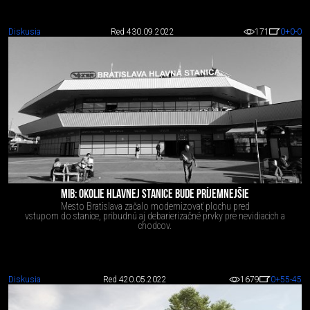
Diskusia
Red 4
30.09.2022
171
0
+0
-0
MIB: OKOLIE HLAVNEJ STANICE BUDE PRÍJEMNEJŠIE
Mesto Bratislava začalo modernizovať plochu pred
vstupom do stanice, pribudnú aj debarierizačné prvky pre nevidiacich a
chodcov.
Diskusia
Red 4
20.05.2022
1679
0
+55
-45