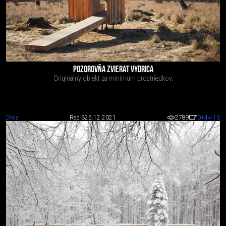
POZOROVŇA ZVIERAT VYDRICA
Originálny objekt za minimum prostriedkov.
Diela
Red 3
25.12.2021
2789
0
+44
-13