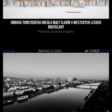
OBNOVA TURISTICKÉHO AREÁLU MALÝ SLAVÍN V MESTSKÝCH LESOCH
BRATISLAVY
Príjemná zastávka v krajine.
Diskusia
Red 4
03.12.2020
1559
0
+21
-4