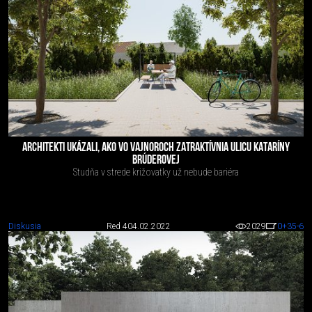
ARCHITEKTI UKÁZALI, AKO VO VAJNOROCH ZATRAKTÍVNIA ULICU KATARÍNY
BRÚDEROVEJ
Studňa v strede križovatky už nebude bariéra
Diskusia
Red 4
04.02.2022
2029
0
+35
-6