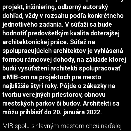
projekt, inžiniering, odborný autorský
dohľad, vždy v rozsahu podľa konkrétneho
jednotlivého zadania. V súťaži sa bude
hodnotiť predovšetkým kvalita doterajšej
architektonickej práce. Súťaž na
spolupracujúcich architektov je vyhlásená
formou rámcovej dohody, na základe ktorej
budú vysúťažení architekti spolupracovať
s MIB-om na projektoch pre mesto
najbližšie štyri roky. Pôjde o zákazky na
tvorbu verejných priestorov, obnovu
mestských parkov či budov. Architekti sa
môžu prihlásiť do 20. januára 2022.
MIB spolu s hlavným mestom chcú naďalej