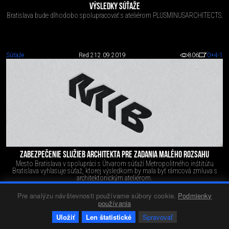
VÝSLEDKY SÚŤAŽE
Bratislava bude dlhodobo spolupracovať s ateliérom PLUSMINUSARCHITECTS.
Súťaže
Red 2
12.09.2019
806
0
+4
-1
ZABEZPEČENIE SLUŽIEB ARCHITEKTA PRE ZADANIA MALÉHO ROZSAHU
Mesto Bratislava v spolupráci s Útvarom súťaží Metropolitného inštitútu
Bratislava vyhlasuje súťaž, ktorej výsledkom by mala byť rámcová zmluva s
architektonickým ateliérom.
Pre analýzu návštevnosti používame súbory cookie.
Podmienky
používania
Uložiť
Len štatistické
Spravovať
10.
december
2021