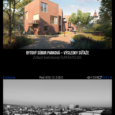
BYTOVÝ SÚBOR PARKOVÁ – VÝSLEDKY SÚŤAŽE
Zvíťazil bratislavský SUPERATELIER.
Diskusia
Red 4
03.12.2020
1559
0
+21
-4