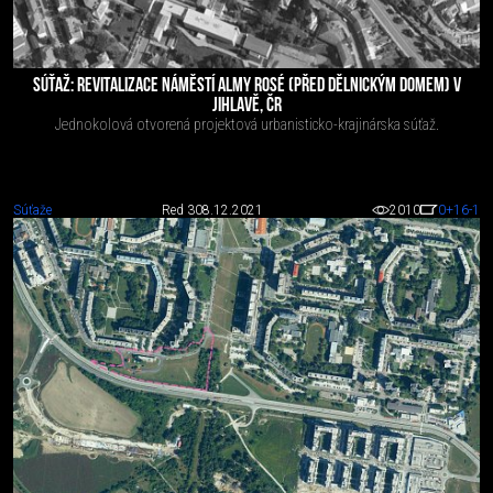
SÚŤAŽ: REVITALIZACE NÁMĚSTÍ ALMY ROSÉ (PŘED DĚLNICKÝM DOMEM) V
JIHLAVĚ, ČR
Jednokolová otvorená projektová urbanisticko-krajinárska súťaž.
Súťaže
Red 3
08.12.2021
2010
0
+16
-1