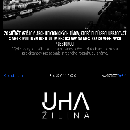
ZO SÚŤAŽE VZIŠLO 6 ARCHITEKTONICKÝCH TÍMOV, KTORÉ BUDÚ SPOLUPRACOVAŤ
S METROPOLITNÝM INŠTITÚTOM BRATISLAVY NA MESTSKÝCH VEREJNÝCH
PRIESTOROCH
Výsledky výberového konania na zabezpečenie služieb architektov a
projektantov pre zadania stredného rozsahu sú známe.
Kalendárium
Red 3
20.11.2020
373
0
+8
-4