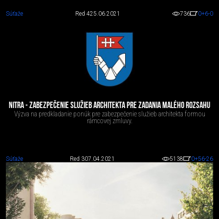
Súťaže
Red 4
25.06.2021
736
0
+6
-0
NITRA - ZABEZPEČENIE SLUŽIEB ARCHITEKTA PRE ZADANIA MALÉHO ROZSAHU
Výzva na predkladanie ponúk pre zabezpečenie služieb architekta formou
rámcovej zmluvy.
Súťaže
Red 3
07.04.2021
5138
0
+56
-26