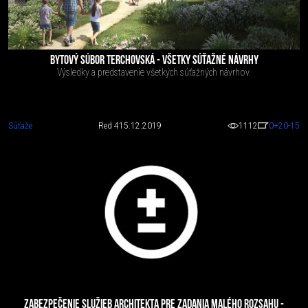
BYTOVÝ SÚBOR TERCHOVSKÁ - VŠETKY SÚŤAŽNÉ NÁVRHY
Výsledky a predstavenie všetkých súťažných návrhov.
Súťaže
Red 4
15.12.2019
1112
0
+20
-15
ZABEZPEČENIE SLUŽIEB ARCHITEKTA PRE ZADANIA MALÉHO ROZSAHU -