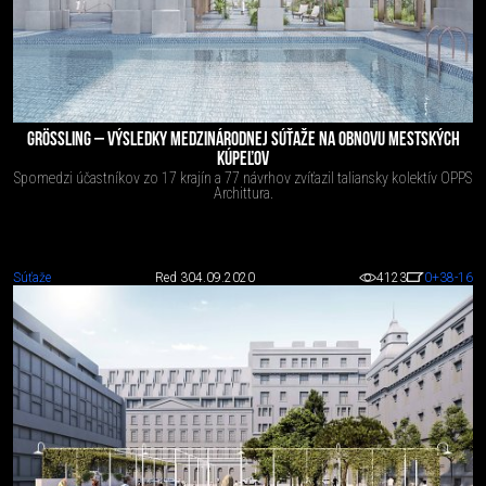
GRÖSSLING – VÝSLEDKY MEDZINÁRODNEJ SÚŤAŽE NA OBNOVU MESTSKÝCH
KÚPEĽOV
Spomedzi účastníkov zo 17 krajín a 77 návrhov zvíťazil taliansky kolektív OPPS
Archittura.
Súťaže
Red 3
04.09.2020
4123
0
+38
-16