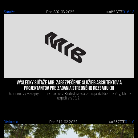
Súťaže
Red 3
02.08.2022
823
0
+6
-13
VÝSLEDKY SÚŤAŽE MIB: ZABEZPEČENIE SLUŽIEB ARCHITEKTOV A
PROJEKTANTOV PRE ZADANIA STREDNÉHO ROZSAHU (II)
Do obnovy verejných priestorov v Bratislave sa zapoja ďalšie ateliéry, ktoré
uspeli v súťaži.
Diskusia
Red 2
11.03.2022
257
0
+1
-0