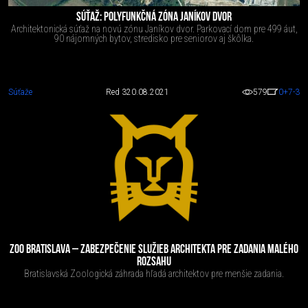
SÚŤAŽ: POLYFUNKČNÁ ZÓNA JANÍKOV DVOR
Architektonická súťaž na novú zónu Janíkov dvor. Parkovací dom pre 499 áut,
90 nájomných bytov, stredisko pre seniorov aj škôlka.
Súťaže
Red 3
20.08.2021
579
0
+7
-3
ZOO BRATISLAVA – ZABEZPEČENIE SLUŽIEB ARCHITEKTA PRE ZADANIA MALÉHO
ROZSAHU
Bratislavská Zoologická záhrada hľadá architektov pre menšie zadania.