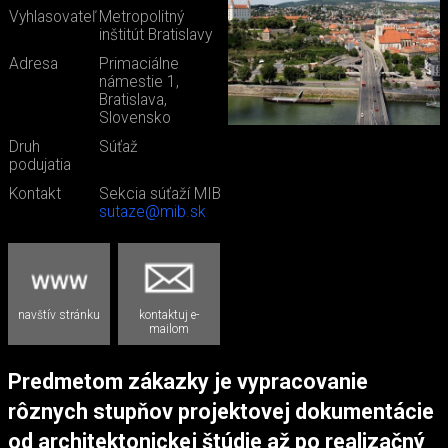
Vyhlasovateľ
Metropolitný
inštitút Bratislavy
Adresa
Primaciálne
námestie 1,
Bratislava,
Slovensko
Druh
Súťaž
podujatia
Kontakt
Sekcia súťaží MIB
sutaze@mib.sk
navštív stránku
kontaktuj e-
mailom
Predmetom zákazky je vypracovanie
rôznych stupňov projektovej dokumentácie
od architektonickej štúdie až po realizačný