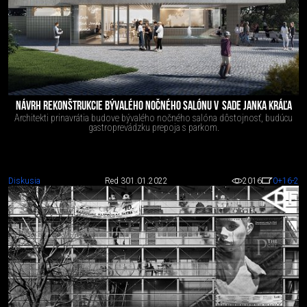
NÁVRH REKONŠTRUKCIE BÝVALÉHO NOČNÉHO SALÓNU V SADE JANKA KRÁĽA
Architekti prinavrátia budove bývalého nočného salóna dôstojnosť, budúcu
gastroprevádzku prepoja s parkom.
Diskusia
Red 3
01.01.2022
2016
0
+16
-2