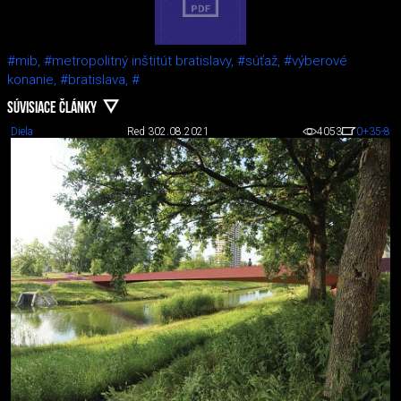
#mib,
#metropolitný inštitút bratislavy,
#súťaž,
#výberové
konanie,
#bratislava,
#
SÚVISIACE ČLÁNKY
Diela
Red 3
02.08.2021
4053
0
+35
-8