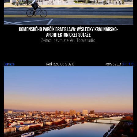
KOMENSKÉHO PARČÍK BRATISLAVA: VÝSLEDKY KRAJINÁRSKO-
ARCHITEKTONICKEJ SÚŤAŽE
Zvíťazil návrh ateliéru Totalstudio.
Súťaže
Red 3
20.05.2020
952
0
+11
-3