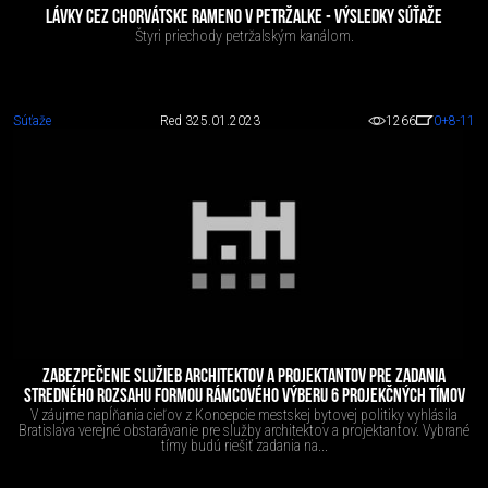
LÁVKY CEZ CHORVÁTSKE RAMENO V PETRŽALKE - VÝSLEDKY SÚŤAŽE
Štyri priechody petržalským kanálom.
Súťaže
Red 3
25.01.2023
1266
0
+8
-11
ZABEZPEČENIE SLUŽIEB ARCHITEKTOV A PROJEKTANTOV PRE ZADANIA
STREDNÉHO ROZSAHU FORMOU RÁMCOVÉHO VÝBERU 6 PROJEKČNÝCH TÍMOV
V záujme napĺňania cieľov z Koncepcie mestskej bytovej politiky vyhlásila
Bratislava verejné obstarávanie pre služby architektov a projektantov. Vybrané
tímy budú riešiť zadania na...