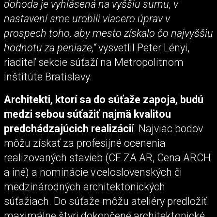
dohoda je vyhlásená na vyššiu sumu, v
nastavení sme urobili viacero úprav v
prospech toho, aby mesto získalo čo najvyššiu
hodnotu za peniaze,“
vysvetlil Peter Lényi,
riaditeľ sekcie súťaží na Metropolitnom
inštitúte Bratislavy.
Architekti, ktorí sa do súťaže zapoja, budú
medzi sebou súťažiť najmä kvalitou
predchádzajúcich realizácií
. Najviac bodov
môžu získať za profesijné ocenenia
realizovaných stavieb (CE ZA AR, Cena ARCH
a iné) a nominácie v celoslovenských či
medzinárodných architektonických
súťažiach. Do súťaže môžu ateliéry predložiť
maximálne štyri dokončené architektonické