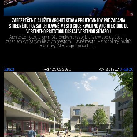
ZABEZPEČENIE SLUŽIEB ARCHITEKTOV A PROJEKTANTOV PRE ZADANIA
STREDNÉHO ROZSAHU: HLAVNÉ MESTO CHCE KVALITNÚ ARCHITEKTÚRU DO
VEREJNÉHO PRIESTORU DOSTAŤ VEREJNOU SÚŤAŽOU
Architektonické ateliéry môžu ovplyvniť výzor Bratislavy spoluprácou na
zadaniach vypísaných hlavným mestom. Hlavné mesto, Metropolitný inštitút
Bratislavy (MIB) a Spoločnosť pre...
Súťaže
Red 4
25.02.2020
18319
0
+68
-20