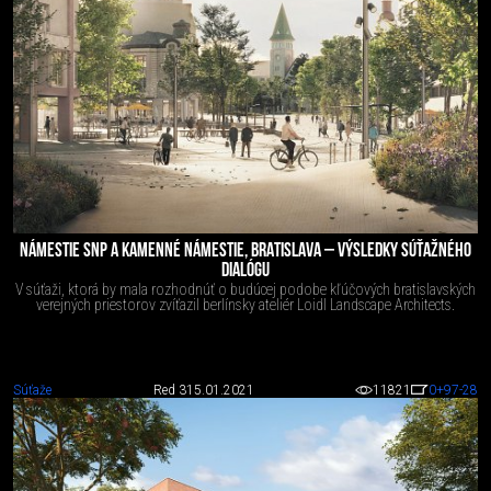
NÁMESTIE SNP A KAMENNÉ NÁMESTIE, BRATISLAVA – VÝSLEDKY SÚŤAŽNÉHO
DIALÓGU
V súťaži, ktorá by mala rozhodnúť o budúcej podobe kľúčových bratislavských
verejných priestorov zvíťazil berlínsky ateliér ​Loidl Landscape Architects.
Súťaže
Red 3
15.01.2021
11821
0
+97
-28