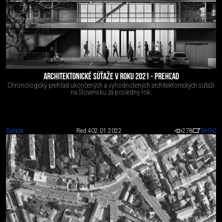
ARCHITEKTONICKÉ SÚŤAŽE V ROKU 2021 - PREHĽAD
Chronologický prehľad ukončených a vyhodnotených architektonických súťaží
na Slovensku za posledný rok.
Súťaže
Red 4
02.01.2022
278
0
+0
-0