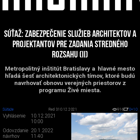
Súťaž: Zabezpečenie služieb architektov a
projektantov pre zadania stredného
rozsahu (II)
Metropolitný inštitút Bratislavy a hlavné mesto
hľadá šesť architektonických tímov, ktoré budú
navrhovať obnovu verejných priestorov z
programu Živé miesta.
Súťaže
Red 3
10.12.2021
916
0
+10
Vyhlásenie
10.12.2021
10:00
Odovzdanie
20.1.2022
návrhov
11:40