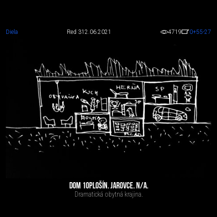
Diela
Red 3
12.06.2021
4719
0
+55
-27
DOM 10PLOŠÍN. JAROVCE. N/A.
Dramatická obytná krajina.