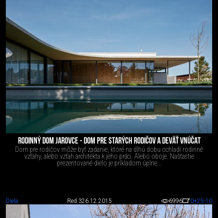
RODINNÝ DOM JAROVCE - DOM PRE STARÝCH RODIČOV A DEVÄŤ VNÚČAT
Dom pre rodičov môže byť zadanie, ktoré na dlhú dobu ochladí rodinné
vzťahy, alebo vzťah architekta k jeho práci. Alebo oboje. Našťastie
prezentované dielo je príkladom úplne...
Diela
Red 3
26.12.2015
6996
0
+25
-10