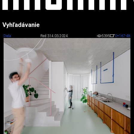
Vyhľadávanie
Diela
Red 3
14.03.2024
5395
0
+167
-48