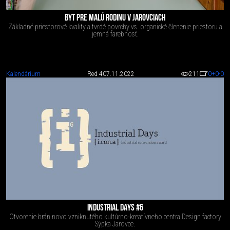
BYT PRE MALÚ RODINU V JAROVCIACH
Základné priestorové kvality a tvrdé povrchy vs. organické členenie priestoru a
jemná farebnosť.
Kalendárium
Red 4
07.11.2022
211
0
+0
-0
INDUSTRIAL DAYS #6
Otvorenie brán novo vzniknutého kultúrno-kreatívneho centra Design factory
Sýpka Jarovce.