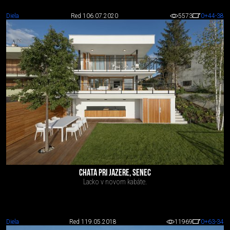
Diela
Red 1
06.07.2020
5573
0
+44
-38
CHATA PRI JAZERE, SENEC
Lacko v novom kabáte.
Diela
Red 1
19.05.2018
11969
0
+63
-34