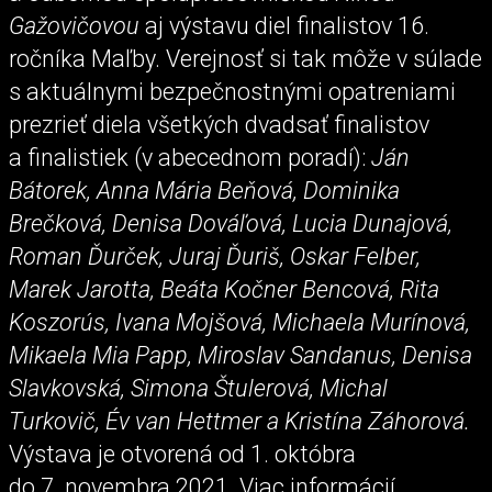
Gažovičovou
aj výstavu diel finalistov 16.
ročníka Maľby. Verejnosť si tak môže v súlade
s aktuálnymi bezpečnostnými opatreniami
prezrieť diela všetkých dvadsať finalistov
a finalistiek (v abecednom poradí):
Ján
Bátorek, Anna Mária Beňová, Dominika
Brečková, Denisa Dováľová, Lucia Dunajová,
Roman Ďurček, Juraj Ďuriš, Oskar Felber,
Marek Jarotta, Beáta Kočner Bencová, Rita
Koszorús, Ivana Mojšová, Michaela Murínová,
Mikaela Mia Papp, Miroslav Sandanus, Denisa
Slavkovská, Simona Štulerová, Michal
Turkovič, Év van Hettmer a Kristína Záhorová.
Výstava je otvorená od 1. októbra
do 7. novembra 2021. Viac informácií