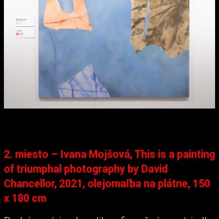
2. miesto – Ivana Mojšová, This is a painting
of triumphal photography by David
Chancellor, 2021, olejomaľba na plátne, 150
x 180 cm