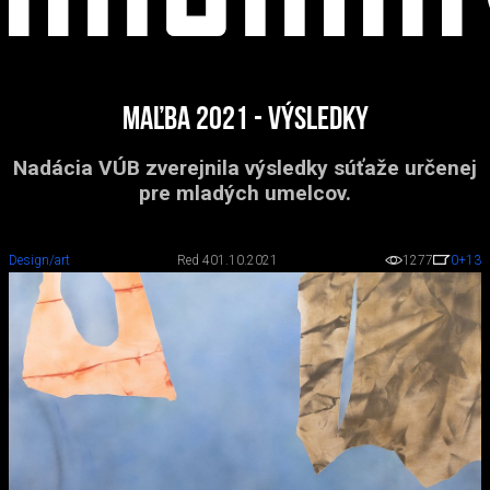
Maľba 2021 - výsledky
Nadácia VÚB zverejnila výsledky súťaže určenej
pre mladých umelcov.
Design/art
Red 4
01.10.2021
1277
0
+13