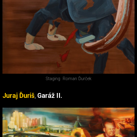
Staging
Roman Ďurček
Juraj Ďuriš
,
Garáž II.