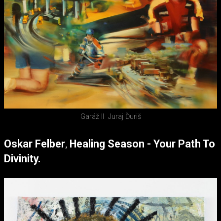
Garáž II
Juraj Ďuriš
Oskar Felber
,
Healing Season - Your Path To
Divinity.