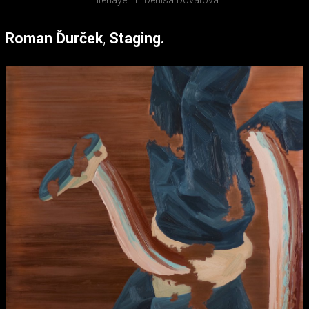
Interlayer 1
Denisa Dováľová
Roman Ďurček
,
Staging.