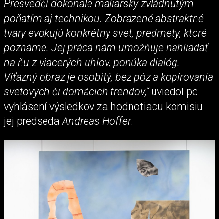
Presvedčí dokonale maliarsky zvládnutým
poňatím aj technikou. Zobrazené abstraktné
tvary evokujú konkrétny svet, predmety, ktoré
poznáme. Jej práca nám umožňuje nahliadať
na ňu z viacerých uhlov, ponúka dialóg.
Víťazný obraz je osobitý, bez póz a kopírovania
svetových či domácich trendov,“
uviedol po
vyhlásení výsledkov za hodnotiacu komisiu
jej predseda
Andreas Hoffer.