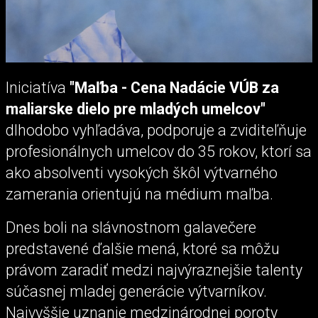
Iniciatíva
"Maľba - Cena Nadácie VÚB za
maliarske dielo pre mladých umelcov"
dlhodobo vyhľadáva, podporuje a zviditeľňuje
profesionálnych umelcov do 35 rokov, ktorí sa
ako absolventi vysokých škôl výtvarného
zamerania orientujú na médium maľba.
Dnes boli na slávnostnom galavečere
predstavené ďalšie mená, ktoré sa môžu
právom zaradiť medzi najvýraznejšie talenty
súčasnej mladej generácie výtvarníkov.
Najvyššie uznanie medzinárodnej poroty