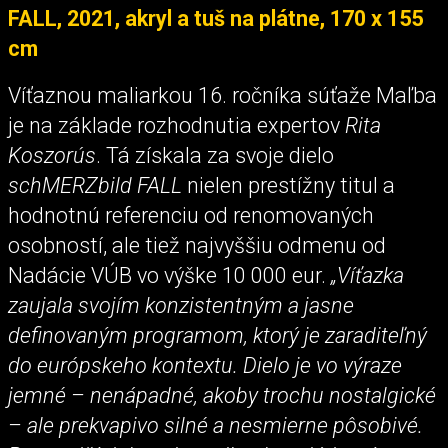
FALL, 2021, akryl a tuš na plátne, 170 x 155
cm
Víťaznou maliarkou 16. ročníka súťaže Maľba
je na základe rozhodnutia expertov
Rita
Koszorús
. Tá získala za svoje dielo
schMERZbild FALL
nielen prestížny titul a
hodnotnú referenciu od renomovaných
osobností, ale tiež najvyššiu odmenu od
Nadácie VÚB vo výške 10 000 eur.
„Víťazka
zaujala svojím konzistentným a jasne
definovaným programom, ktorý je zaraditeľný
do európskeho kontextu. Dielo je vo výraze
jemné – nenápadné, akoby trochu nostalgické
– ale prekvapivo silné a nesmierne pôsobivé.