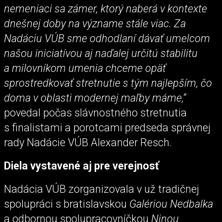
nemeniaci sa zámer, ktorý naberá v kontexte
dnešnej doby na význame stále viac. Za
Nadáciu VÚB sme odhodlaní dávať umelcom
našou iniciatívou aj naďalej určitú stabilitu
a milovníkom umenia chceme opäť
sprostredkovať stretnutie s tým najlepším, čo
doma v oblasti modernej maľby máme,“
povedal počas slávnostného stretnutia
s finalistami a porotcami predseda správnej
rady Nadácie VÚB Alexander Resch.
Diela vystavené aj pre verejnosť
Nadácia VÚB zorganizovala v už tradičnej
spolupráci s bratislavskou
Galériou Nedbalka
a odbornou spolupracovníčkou
Ninou