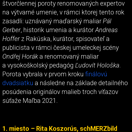
štvorčlennej poroty renomovaných expertov
na výtvarné umenie, v rámci ktorej tento rok
zasadli: uznávaný maďarský maliar
Pál
Gerber
, historik umenia a kurátor
Andreas
Hoffer
z Rakúska, kurátor, spisovateľ a
publicista v rámci českej umeleckej scény
Ondřej Horák
a renomovaný maliar
a vysokoškolský pedagóg
Ľudovít Hološka
.
Porota vybrala v prvom kroku
finálovú
dvadsiatku
a následne na základe detailného
posúdenia originálov malieb troch víťazov
súťaže Maľba 2021.
1. miesto – Rita Koszorús, schMERZbild