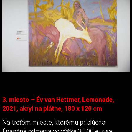
3. miesto – Év van Hettmer, Lemonade,
2021, akryl na plátne, 180 x 120 cm
Na treťom mieste, ktorému prislúcha
finančná odmena vo výške 3 500 eur sa