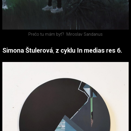
Prečo tu mám byť?
Miroslav Sandanus
Simona Štulerová
,
z cyklu In medias res 6.