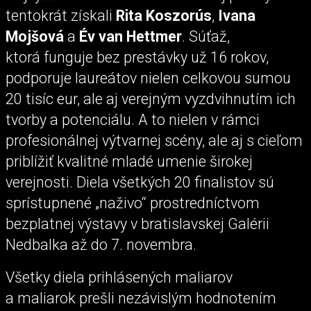
tentokrát získali
Rita Koszorús
,
Ivana
Mojšová
a
Év van Hettmer
. Súťaž,
ktorá funguje bez prestávky už 16 rokov,
podporuje laureátov nielen celkovou sumou
20 tisíc eur, ale aj verejným vyzdvihnutím ich
tvorby a potenciálu. A to nielen v rámci
profesionálnej výtvarnej scény, ale aj s cieľom
priblížiť kvalitné mladé umenie širokej
verejnosti. Diela všetkých 20 finalistov sú
sprístupnené „naživo“ prostredníctvom
bezplatnej výstavy v bratislavskej Galérii
Nedbalka až do 7. novembra.
Všetky diela prihlásených maliarov
a maliarok prešli nezávislým hodnotením