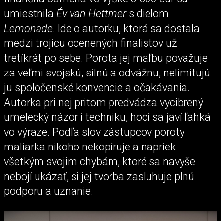
umiestnila
Év van Hettmer
s dielom
Lemonade
. Ide o autorku, ktorá sa dostala
medzi trojicu ocenených finalistov už
tretíkrát po sebe. Porota jej maľbu považuje
za veľmi svojskú, silnú a odvážnu, nelimitujú
ju spoločenské konvencie a očakávania.
Autorka pri nej pritom predvádza vycibrený
umelecký názor i techniku, hoci sa javí ľahká
vo výraze. Podľa slov zástupcov poroty
maliarka nikoho nekopíruje a napriek
všetkým svojim chybám, ktoré sa navyše
nebojí ukázať, si jej tvorba zasluhuje plnú
podporu a uznanie.