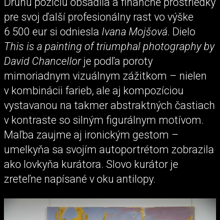
Druhú pozíciu obsadila a finančné prostriedky
pre svoj ďalší profesionálny rast vo výške
6 500 eur si odniesla
Ivana Mojšová
. Dielo
This is a painting of triumphal photography by
David Chancellor
je podľa poroty
mimoriadnym vizuálnym zážitkom – nielen
v kombinácii farieb, ale aj kompozíciou
vystavanou na takmer abstraktných častiach
v kontraste so silným figurálnym motívom.
Maľba zaujme aj ironickým gestom –
umelkyňa sa svojím autoportrétom zobrazila
ako lovkyňa kurátora. Slovo kurátor je
zreteľne napísané v oku antilopy.