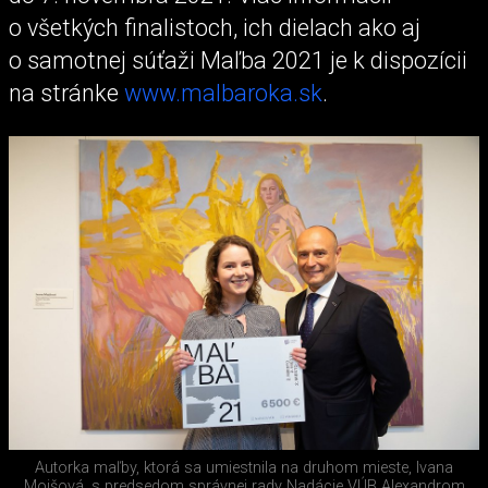
o všetkých finalistoch, ich dielach ako aj
o samotnej súťaži Maľba 2021 je k dispozícii
na stránke
www.malbaroka.sk
.
Autorka maľby, ktorá sa umiestnila na druhom mieste, Ivana
Mojšová, s predsedom správnej rady Nadácie VÚB Alexandrom