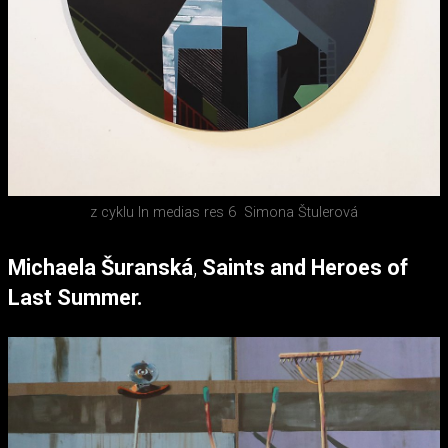
z cyklu In medias res 6
Simona Štulerová
Michaela Šuranská
,
Saints and Heroes of
Last Summer.