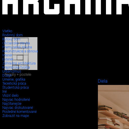
Všetko
Rodinný dom
Bytový dom
Občianska stavba
Priemyselná stavba
Rekonštrukcia a obnova
Interiér
Exteriér
Záhradná architektúra
Krajinárska tvorba
Urbanizmus
Regály + postele
Dizajn
Umenie, grafika
Diela
Teoretická práca
Študentská práca
Iné
Vložiť dielo
Najviac hodnotené
Najčítanejšie
Najviac diskutované
Posledné komentované
Zobraziť na mape