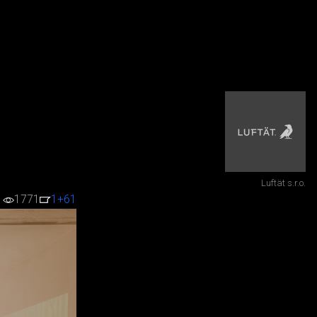
Luftät s.r.o.
1771
1
+61