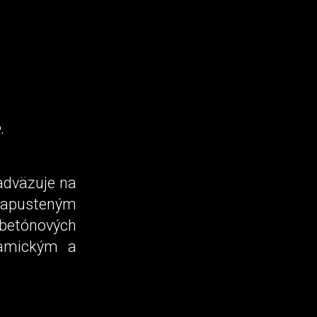
.
adväzuje na
 zapusteným
betónových
ramickým a