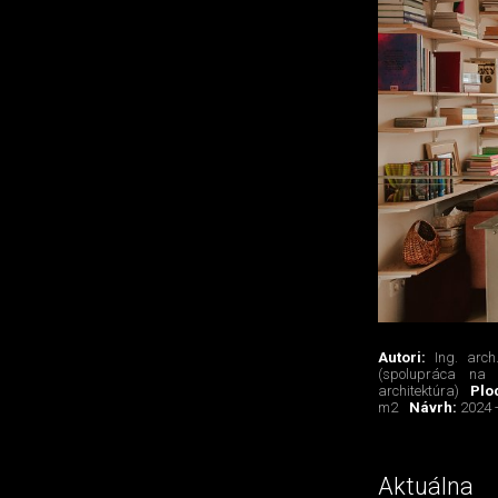
Autori:
Ing. arch
(spolupráca na p
architektúra)
Pl
m2
Návrh:
2024 
Aktuáln