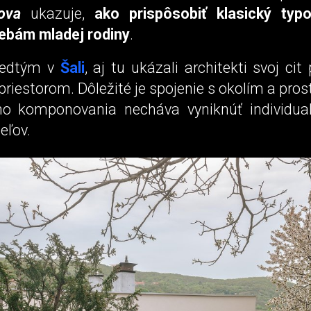
ova
ukazuje,
ako prispôsobiť klasický ty
ebám mladej rodiny
.
redtým v
Šali
, aj tu ukázali architekti svoj cit
iestorom. Dôležité je spojenie s okolím a prost
ho komponovania necháva vyniknúť individu
eľov.