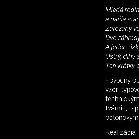
Mladá rodi
a našla sta
Zarezaný v
Dve záhrady
A jeden úzk
Ostrý, dlhý
Ten krátky 
Pôvodný ob
vzor typov
technický
tvárnic, 
betónovým
Realizácia