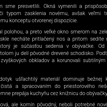
sme presvetlili. Okná vymenili a prispôsobi
 či typom zasklenia novému, avšak veľmi t
mu konceptu otvorenej dispozície.
l polohou, a preto veľké okno smerom na zel
skle necháte pritlačený nos a pritom sedíte
 ktorý je súčasťou sedenia v obývačke. Od
tolom ju delí pôvodné drevené schodisko. Podt
zvyškových obkladov a korunovali subtilným
otyk ušľachtilý materiál dominuje bežnej 
 čistá a spracovaním do priestorového rieš
emne prepája kuchyňu cez knižnicu do obývačky
nová, ale komín pôvodný, neboli potrebné nové