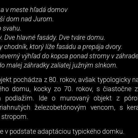
na v meste hľadá domov
rší dom nad Jurom.
o svahu.
. Dve hlavné fasády. Dve tváre domu.
y chodník, ktorý líže fasádu a prepája dvory.
 severný výhľad do kopca ponad stromy v záhrade
do malej záhradky zaliatej južným slnkom.
jekt pochádza z 80. rokov, avšak typologicky n
ého domu, kocky zo 70. rokov, s čiastočne
m podlažím. Ide o murovaný objekt z póro
spriahnutých železobetónovým vencom, s ke
 stropom.
 je v podstate adaptáciou typického domku.