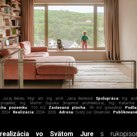
. Juraj Benko, Mgr. art. Ing. arch. Jana Benková
Spolupráca:
Ing. arc
rojekte), Ing. Martin Supuka (krajinná architektúra), Ing. Katarína
ocha pozemku:
710 m2
Zastavaná plocha:
95 m2 (pôvodná)
Podl
- 2024
Realizácia:
2024 - 2026
Adresa:
Svätý Jur, Slovensko
Publikovan
a
realizácia vo Svätom Jure
s rukopisom