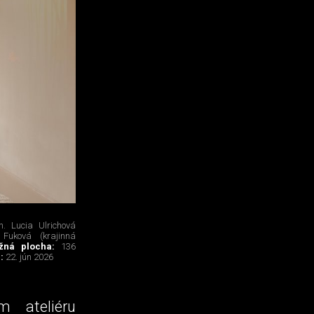
h. Lucia Ulrichová
 Fuková (krajinná
ažná plocha:
136
é:
22. jún 2026
 ateliéru