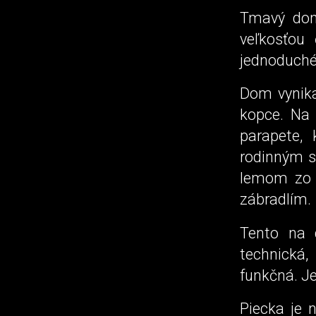
Tmavý dom 
veľkosťou
jednoduché
Dom vynika
kopce. Na 
parapete,
rodinným s
lemom zo 
zábradlím.
Tento na d
technická,
funkčná. J
Piecka je 