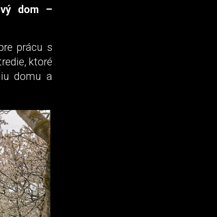
pový dom –
 pre prácu s
redie, ktoré
aliu domu a