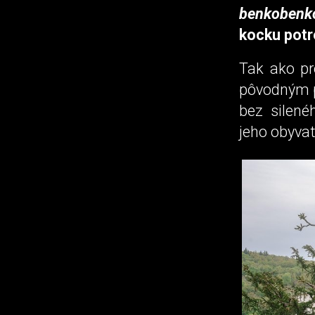
benkobenk
kocku potr
Tak ako p
pôvodným pr
bez silené
jeho obyvat