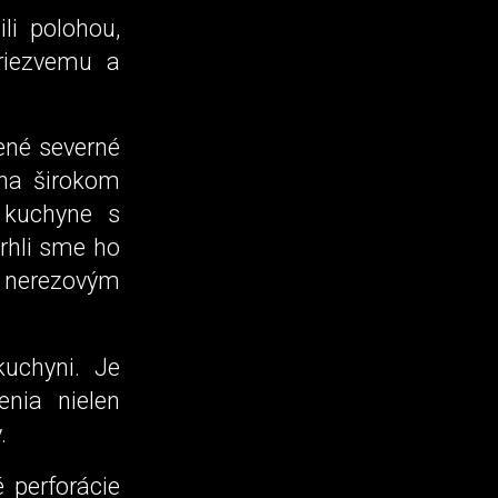
li polohou,
riezvemu a
ené severné
 na širokom
 kuchyne s
rhli sme ho
 nerezovým
kuchyni. Je
enia nielen
.
 perforácie