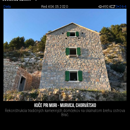
Diela
Red 4
04.05.2020
4924
0
+26
-4
KUČE PRI MORI - MURVICA, CHORVÁTSKO
Rekonštrukcia tradičných kamenných domčekov na skalnatom brehu ostrova
Brač.