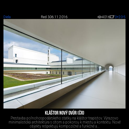
Diela
Red 3
06.11.2016
4016
0
+20
-5
KLÁŠTOR NOVÝ DVŮR (ČR)
Prestavba poľnohospodárskeho statku na kláštor trapistov. Výrazovo
minimalistická architektúra s citom a pokorou k miestu a kontextu. Nové
objekty rešpektujú kompozičné a funkčné a...