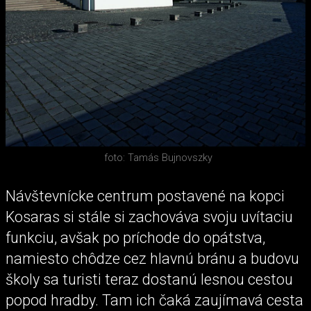
foto: Tamás Bujnovszky
Návštevnícke centrum postavené na kopci
Kosaras si stále si zachováva svoju uvítaciu
funkciu, avšak po príchode do opátstva,
namiesto chôdze cez hlavnú bránu a budovu
školy sa turisti teraz dostanú lesnou cestou
popod hradby. Tam ich čaká zaujímavá cesta