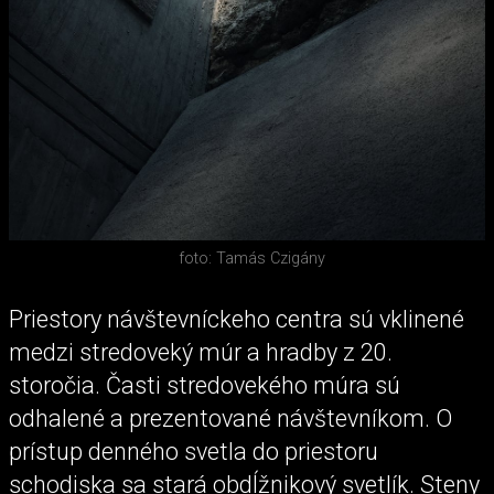
foto: Tamás Czigány
Priestory návštevníckeho centra sú vklinené
medzi stredoveký múr a hradby z 20.
storočia. Časti stredovekého múra sú
odhalené a prezentované návštevníkom. O
prístup denného svetla do priestoru
schodiska sa stará obdĺžnikový svetlík. Steny