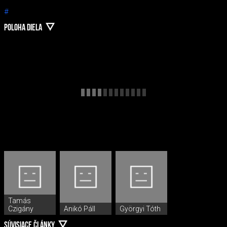
#
POLOHA DIELA
Tamás
Czigány
Anikó Páll
Györgyi Tóth
SÚVISIACE ČLÁNKY