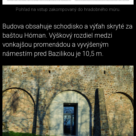
Pohľad na vstup zakompovaný do hradobného múru.
Budova obsahuje schodisko a výťah skryté za
baštou Hóman. Výškový rozdiel medzi
vonkajšou promenádou a vyvýšeným
námestím pred Bazilikou je 10,5 m.