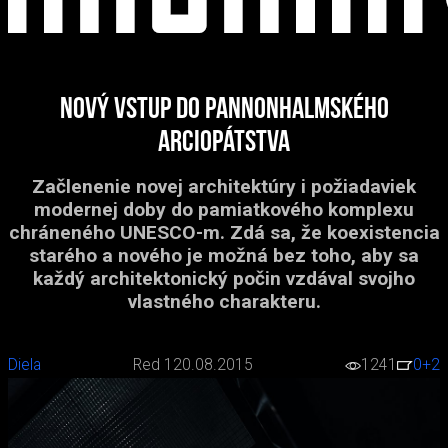
Nový vstup do Pannonhalmského
arciopátstva
Začlenenie novej architektúry i požiadaviek
modernej doby do pamiatkového komplexu
chráneného UNESCO-m. Zdá sa, že koexistencia
starého a nového je možná bez toho, aby sa
každý architektonický počin vzdával svojho
vlastného charakteru.
Diela
Red 1
20.08.2015
1241
0
+2