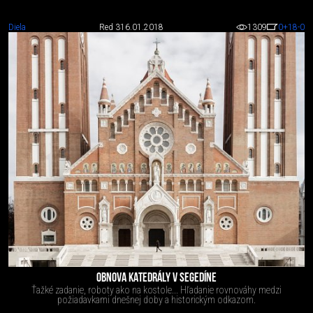
Diela
Red 3
16.01.2018
1309
0
+18
-0
OBNOVA KATEDRÁLY V SEGEDÍNE
Ťažké zadanie, roboty ako na kostole... Hľadanie rovnováhy medzi
požiadavkami dnešnej doby a historickým odkazom.