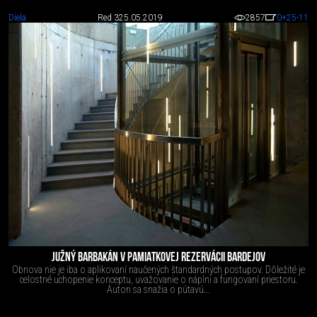
Diela
Red 3
25.05.2019
2857
0
+25
-11
JUŽNÝ BARBAKÁN V PAMIATKOVEJ REZERVÁCII BARDEJOV
Obnova nie je iba o aplikovaní naučených štandardných postupov. Dôležité je
celostné uchopenie konceptu, uvažovanie o náplni a fungovaní priestoru.
Autori sa snažia o pútavú...