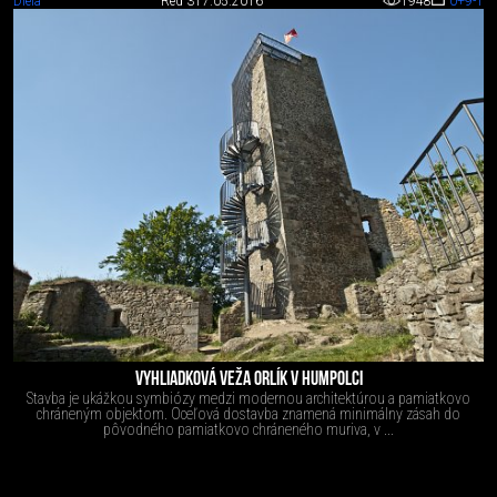
Diela
Red 3
17.05.2016
1948
0
+9
-1
VYHLIADKOVÁ VEŽA ORLÍK V HUMPOLCI
Stavba je ukážkou symbiózy medzi modernou architektúrou a pamiatkovo
chráneným objektom. Oceľová dostavba znamená minimálny zásah do
pôvodného pamiatkovo chráneného muriva, v ...