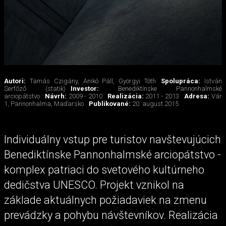
Autori:
Tamás Czigány, Anikó Páll, Györgyi Tóth
Spolupráca:
István
Serfőző (statik)
Investor:
Benediktínske Pannonhalmské
arciopátstvo
Návrh:
2009 - 2010
Realizácia:
2011 - 2013
Adresa:
Vár
1, Pannonhalma, Maďarsko
Publikované:
20. august 2015
Individuálny vstup pre turistov navštevujúcich
Benediktínske Pannonhalmské arciopátstvo -
komplex patriaci do svetového kultúrneho
dedičstva UNESCO. Projekt vznikol na
základe aktuálnych požiadaviek na zmenu
prevádzky a pohybu návštevníkov. Realizácia