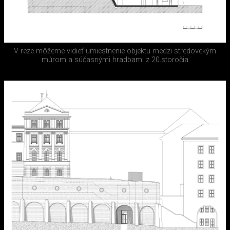
V reze môžeme vidieť umiestnenie objektu medzi stredovekým
múrom a súčasnými hradbami z 20.storočia