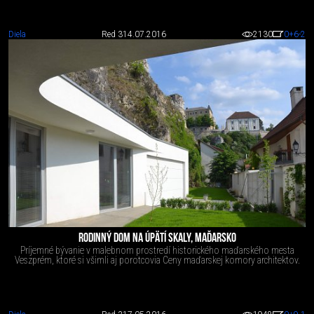
Diela
Red 3
14.07.2016
2130
0
+6
-2
RODINNÝ DOM NA ÚPÄTÍ SKALY, MAĎARSKO
Príjemné bývanie v malebnom prostredí historického maďarského mesta
Veszprém, ktoré si všimli aj porotcovia Ceny maďarskej komory architektov.