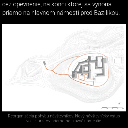
cez opevnenie, na konci ktorej sa vynoria
priamo na hlavnom námestí pred Bazilikou.
Reorganizácia pohybu návštevníkov. Nový návštevnícky vstup
vedie turistov priamo na hlavné námestie.