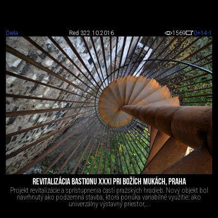
Diela
Red 3
22.10.2016
1569
0
+14
-1
REVITALIZÁCIA BASTIONU XXXI PRI BOŽÍCH MUKÁCH, PRAHA
Projekt revitalizácie a sprístupnenia časti pražských hradieb. Nový objekt bol
navrhnutý ako podzemná stavba, ktorá ponúka variabilné využitie: ako
univerzálny výstavný priestor,...