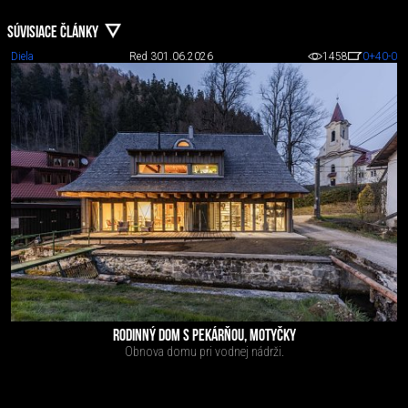
SÚVISIACE ČLÁNKY
Diela
Red 3
01.06.2026
1458
0
+40
-0
RODINNÝ DOM S PEKÁRŇOU, MOTYČKY
Obnova domu pri vodnej nádrži.