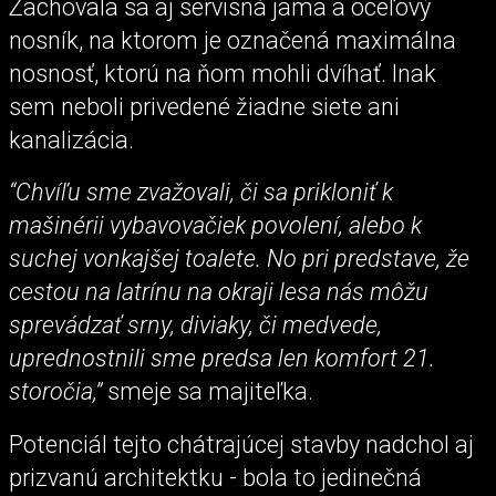
Zachovala sa aj servisná jama a oceľový
nosník, na ktorom je označená maximálna
nosnosť, ktorú na ňom mohli dvíhať. Inak
sem neboli privedené žiadne siete ani
kanalizácia.
“Chvíľu sme zvažovali, či sa prikloniť k
mašinérii vybavovačiek povolení, alebo k
suchej vonkajšej toalete. No pri predstave, že
cestou na latrínu na okraji lesa nás môžu
sprevádzať srny, diviaky, či medvede,
uprednostnili sme predsa len komfort 21.
storočia,”
smeje sa majiteľka.
Potenciál tejto chátrajúcej stavby nadchol aj
prizvanú architektku - bola to jedinečná