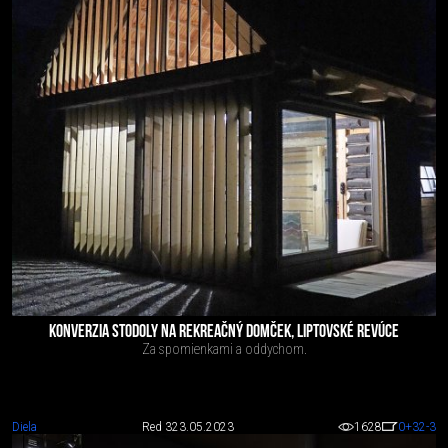
KONVERZIA STODOLY NA REKREAČNÝ DOMČEK, LIPTOVSKÉ REVÚCE
Za spomienkami a oddychom.
Diela
Red 3
23.05.2023
1628
0
+32
-3