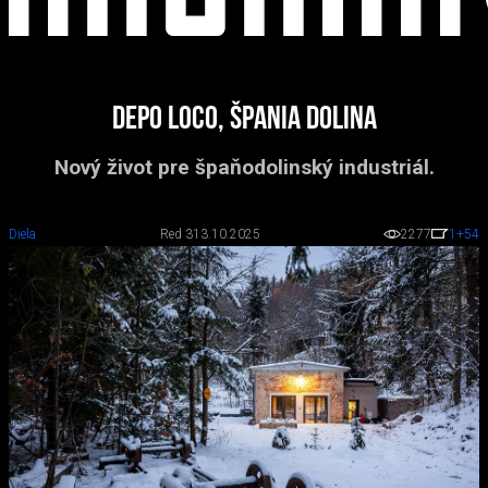
Depo Loco, Špania Dolina
Nový život pre špaňodolinský industriál.
Diela
Red 3
13.10.2025
2277
1
+54