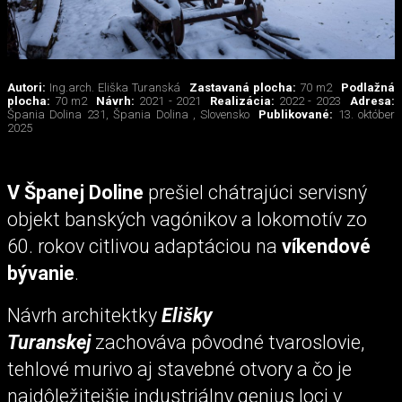
Autori:
Ing.arch. Eliška Turanská
Zastavaná plocha:
70 m2
Podlažná
plocha:
70 m2
Návrh:
2021 - 2021
Realizácia:
2022 - 2023
Adresa:
Špania Dolina 231, Špania Dolina , Slovensko
Publikované:
13. október
2025
V Španej Doline
prešiel chátrajúci servisný
objekt banských vagónikov a lokomotív zo
60. rokov citlivou adaptáciou na
víkendové
bývanie
.
Návrh architektky
Elišky
Turanskej
zachováva pôvodné tvaroslovie,
tehlové murivo aj stavebné otvory a čo je
najdôležitejšie industriálny genius loci v