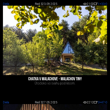
Diela
Red 3
23.09.2025
2102
1
+33
-0
CHATKA V MALACHOVE - MALACHOV TINY
Útočisko vo svahu pod lesom.
Diela
Red 3
27.05.2025
2212
0
+47
-0