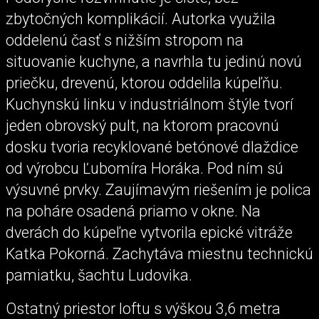
zbytočných komplikácií. Autorka využila
oddelenú časť s nižším stropom na
situovanie kuchyne, a navrhla tu jedinú novú
priečku, drevenú, ktorou oddelila kúpeľňu.
Kuchynskú linku v industriálnom štýle tvorí
jeden obrovský pult, na ktorom pracovnú
dosku tvoria recyklované betónové dlaždice
od výrobcu Ľubomíra Horáka. Pod ním sú
výsuvné prvky. Zaujímavým riešením je polica
na poháre osadená priamo v okne. Na
dverách do kúpeľne vytvorila epické vitráže
Katka Pokorná. Zachytáva miestnu technickú
pamiatku, šachtu Ludovika.
Ostatný priestor loftu s výškou 3,6 metra