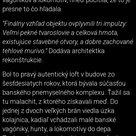
presne to čo hľadala.
“Finálny vzhľad objektu ovplyvnili tri impulzy:
Veľmi pekné tvaroslovie a celková hmota,
existujúce stavebné otvory, a dobre zachované
tehlové murivo.”
Dodáva architektka
rekonštrukcie.
Bol to pravý autentický loft v budove zo
šesťdesiatych rokov, ktorá bývala súčasťou
banského priemyselného komplexu. Ťažil sa
tu malachit, z ktorého získavali meď. Do
jednej z dvoch veľkých brán viedla úzka
kolajnica, kadiaľ vchádzali malé banské
vagóniky, hunty, a lokomotívy do depa.