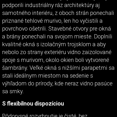
podporili industriálny ráz architektúry aj
samotného interiéru, z oboch strán ponechali
priznané tehlové murivo, len ho vyčistili a
povrchovo ošetrili. Stavebné otvory pre okná
a brány ponechali na svojom mieste. Doplnili
kvalitné okná s izolačným trojsklom a aby
nebolo zo strany exteriéru vidno zaizolované
spoje s murivom, okolo okien boli vytvorené
šambrány. Veľké okná s nižšími parapetmi sa
stali ideálnym miestom na sedenie s
výhľadom do prírody, kde neraz vidno pasúce
sa srnky.
S flexibilnou dispozíciou
Pôdorysné rozvrhnutie je čisté, bez