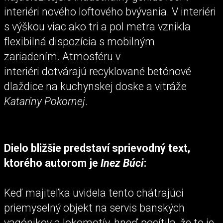
interiéri nového loftového bvývania. V interiéri
s výškou viac ako tri a pol metra vznikla
flexibilná dispozícia s mobilným
zariadením. Atmosféru v
interiéri dotvárajú recyklované betónové
dlaždice na kuchynskej doske a vitráže
Kataríny Pokornej
.
Dielo bližšie predstaví sprievodný text,
ktorého autorom je
Inez Búci
:
Keď majiteľka uvidela tento chátrajúci
priemyselný objekt na servis banských
vagónikov a lokomotív, hneď pocítila, že to je