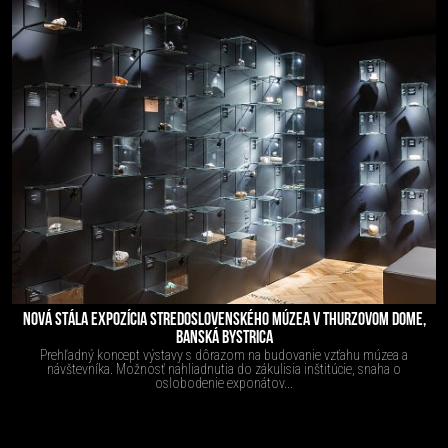
NOVÁ STÁLA EXPOZÍCIA STREDOSLOVENSKÉHO MÚZEA V THURZOVOM DOME,
BANSKÁ BYSTRICA
Prehľadný koncept výstavy s dôrazom na budovanie vzťahu múzea a
návštevníka. Možnosť nahliadnutia do zákulisia inštitúcie, snaha o
oslobodenie exponátov...