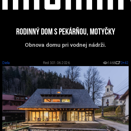
Rodinný dom s pekárňou, Motyčky
Obnova domu pri vodnej nádrži.
Diela
Red 3
01.06.2026
1468
0
+42