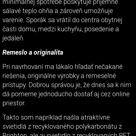
minimálnej spotrebe poskytuje príjemné
sálavé teplo ohňa a zároveň umožňuje
varenie. Sporák sa vrátil do centra obytnej
časti domu, medzi kuchyňu, posedenie a
jedáleň.
Remeslo a originalita
Pri navrhovaní ma lákalo hľadať nečakané
riešenia, originálne výrobky a remeselné
prístupy. Dobrou správou je, že dnes sa k nim
dá pomerne jednoducho dostať aj cez online
priestor.
Takto som napríklad našla atraktívne
svietidlá z recyklovaného polykarbonátu z
Brighton, ale aj svietidlo z recyklovaných PET