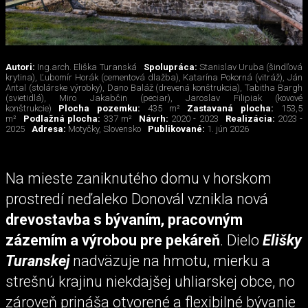
Autori:
Ing.arch. Eliška Turanská
Spolupráca:
Stanislav Uruba (šindľová
krytina), Ľubomír Horák (cementová dlažba), Katarína Pokorná (vitráž), Ján
Antal (stolárske výrobky), Dano Baláž (drevená konštrukcia), Tabitha Bargh
(svietidlá), Miro Jakabčin (peciar), Jaroslav Filipiak (kovové
konštrukcie)
Plocha pozemku:
435 m²
Zastavaná plocha:
153,5
m²
Podlažná plocha:
337 m²
Návrh:
2020 - 2023
Realizácia:
2023 -
2025
Adresa:
Motyčky, Slovensko
Publikované:
1. jún 2026
Na mieste zaniknutého domu v horskom
prostredí neďaleko Donovál vznikla nová
drevostavba s bývaním, pracovným
zázemím a výrobou pre pekáreň
. Dielo
Elišky
Turanskej
nadväzuje na hmotu, mierku a
strešnú krajinu niekdajšej uhliarskej obce, no
zároveň prináša otvorené a flexibilné bývanie