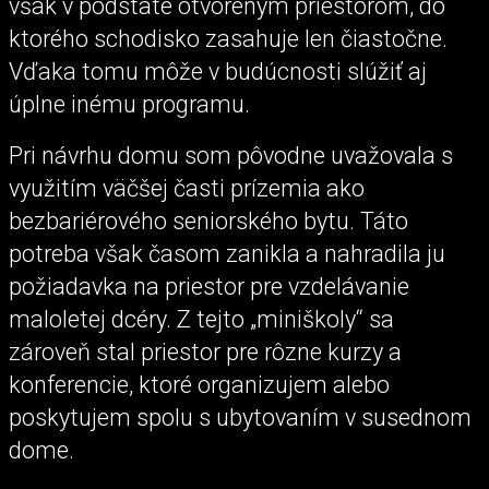
však v podstate otvoreným priestorom, do
ktorého schodisko zasahuje len čiastočne.
Vďaka tomu môže v budúcnosti slúžiť aj
úplne inému programu.
Pri návrhu domu som pôvodne uvažovala s
využitím väčšej časti prízemia ako
bezbariérového seniorského bytu. Táto
potreba však časom zanikla a nahradila ju
požiadavka na priestor pre vzdelávanie
maloletej dcéry. Z tejto „miniškoly“ sa
zároveň stal priestor pre rôzne kurzy a
konferencie, ktoré organizujem alebo
poskytujem spolu s ubytovaním v susednom
dome.