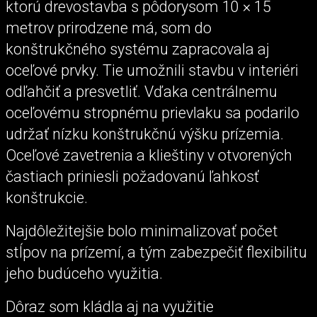
ktorú drevostavba s pôdorysom 10 × 15
metrov prirodzene má, som do
konštrukčného systému zapracovala aj
oceľové prvky. Tie umožnili stavbu v interiéri
odľahčiť a presvetliť. Vďaka centrálnemu
oceľovému stropnému prievlaku sa podarilo
udržať nízku konštrukčnú výšku prízemia.
Oceľové zavetrenia a klieštiny v otvorených
častiach priniesli požadovanú ľahkosť
konštrukcie.
Najdôležitejšie bolo minimalizovať počet
stĺpov na prízemí, a tým zabezpečiť flexibilitu
jeho budúceho využitia.
Dôraz som kládla aj na využitie