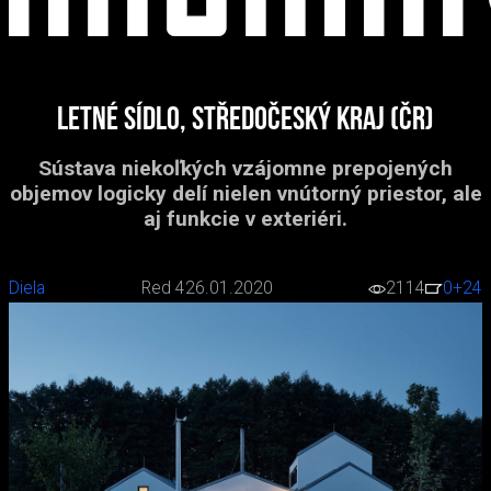
Letné sídlo, Středočeský kraj (ČR)
Sústava niekoľkých vzájomne prepojených
objemov logicky delí nielen vnútorný priestor, ale
aj funkcie v exteriéri.
Diela
Red 4
26.01.2020
2114
0
+24