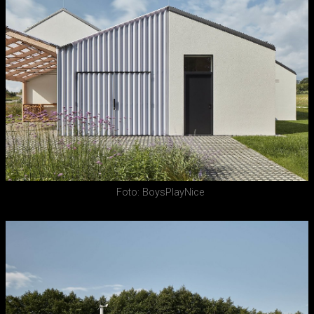
Foto: BoysPlayNice