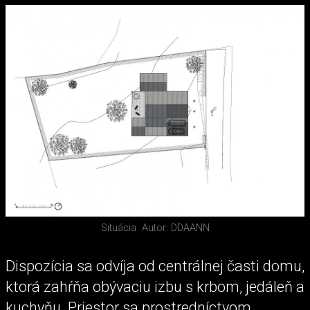
Situácia
Autor: DDAANN
Dispozícia sa odvíja od centrálnej časti domu,
ktorá zahŕňa obývaciu izbu s krbom, jedáleň a
kuchyňu. Priestor sa prostredníctvom