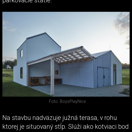
parkovacie státie.
Foto: BoysPlayNice
Na stavbu nadväzuje južná terasa, v rohu
ktorej je situovaný stĺp. Slúži ako kotviaci bod