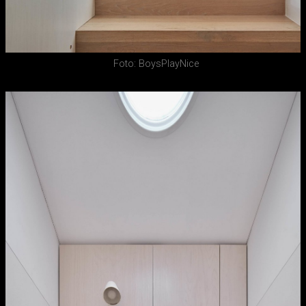
Foto: BoysPlayNice