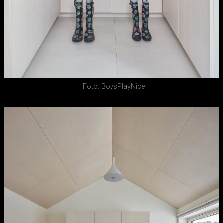
Foto: BoysPlayNice