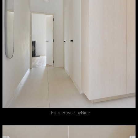
Foto: BoysPlayNice