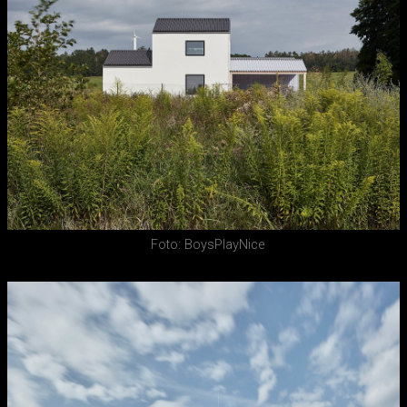
Foto: BoysPlayNice