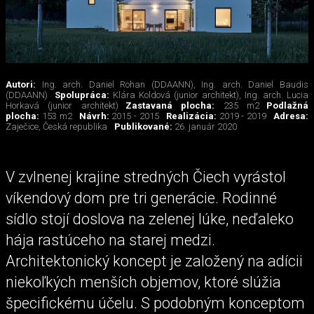
Autori:
Ing. arch. Daniel Rohan (DDAANN), Ing. arch. Daniel Baudis
(DDAANN)
Spolupráca:
Klára Koldová (junior architekt), Ing. arch. Lucia
Horkavá (junior architekt)
Zastavaná plocha:
235 m2
Podlažná
plocha:
153 m2
Návrh:
2015 - 2015
Realizácia:
2019 - 2019
Adresa:
Zaječice, Česká republika
Publikované:
26. január 2020
V zvlnenej krajine stredných Čiech vyrástol
víkendový dom pre tri generácie. Rodinné
sídlo stojí doslova na zelenej lúke, neďaleko
hája rastúceho na starej medzi.
Architektonický koncept je založený na adícii
niekoľkých menších objemov, ktoré slúžia
špecifickému účelu. S podobným konceptom