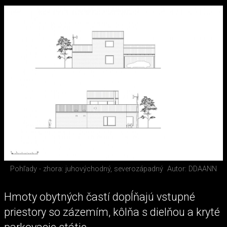
Pohľady - zhora: juhovýchodný, severozápadný
Autor: DDAANN
Hmoty obytných častí dopĺňajú vstupné
priestory so zázemím, kôlňa s dielňou a kryté