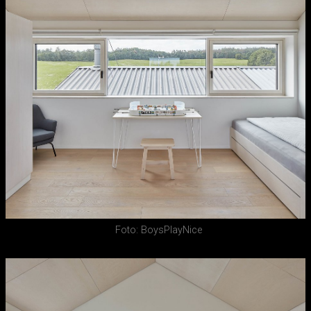
Foto: BoysPlayNice