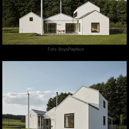
Foto: BoysPlayNice