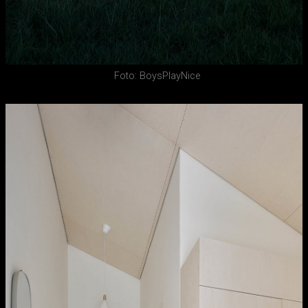
Foto: BoysPlayNice