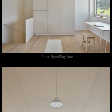
Foto: BoysPlayNice