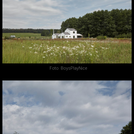
Foto: BoysPlayNice