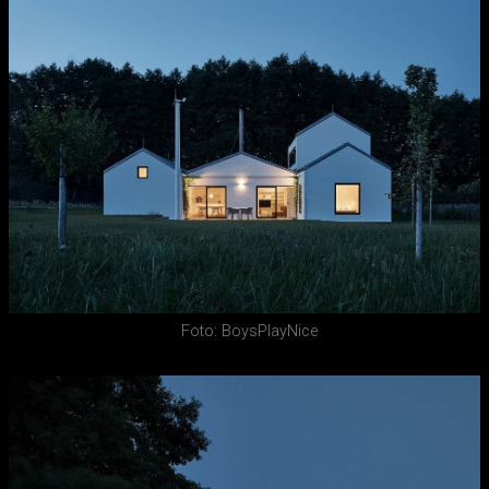
Foto: BoysPlayNice