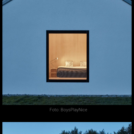
Foto: BoysPlayNice