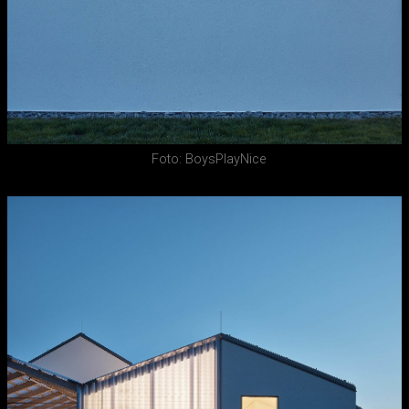
Foto: BoysPlayNice