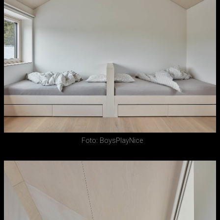
Foto: BoysPlayNice