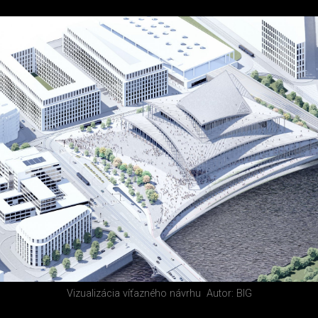
Vizualizácia víťazného návrhu
Autor: BIG