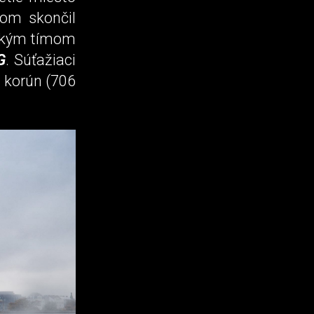
hom skončil
českým tímom
G
. Súťažiaci
 korún (706