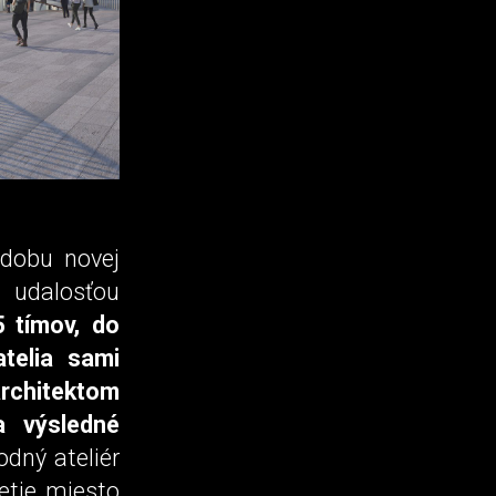
odobu novej
 udalosťou
5 tímov, do
atelia sami
rchitektom
a výsledné
dný ateliér
retie miesto