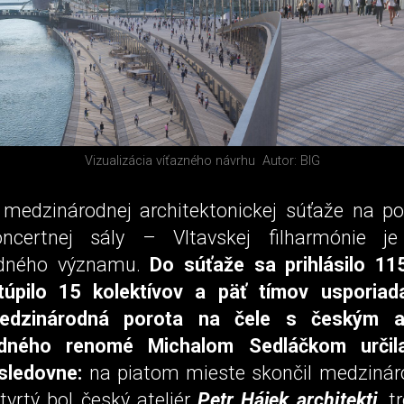
Vizualizácia víťazného návrhu
Autor: BIG
 medzinárodnej architektonickej súťaže na p
ncertnej sály – Vltavskej filharmónie je
dného významu.
Do súťaže sa prihlásilo 11
túpilo 15 kolektívov a päť tímov usporiad
edzinárodná porota na čele s českým a
dného renomé Michalom Sedláčkom určil
sledovne:
na piatom mieste skončil medzináro
štvrtý bol český ateliér
Petr Hájek architekti
, t