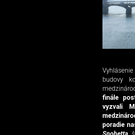
Vyhlásenie
budovy ko
medzináro
finále pos
vyzvali
.
M
medzináro
poradie na
Snohetta
, 