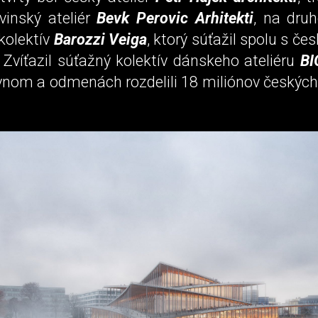
vinský ateliér
Bevk Perovic Arhitekti
, na dru
kolektív
Barozzi Veiga
, ktorý súťažil spolu s 
. Zvíťazil súťažný kolektív dánskeho ateliéru
BI
ovnom a odmenách rozdelili 18 miliónov českých