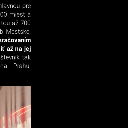
hlavnou pre
500 miest a
itou až 700
ub Mestskej
kračovaním
ť až na jej
števník tak
na Prahu.