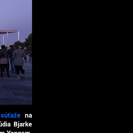
j
súťaže
na
údia Bjarke