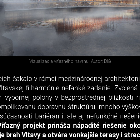
Vizualizácia víťazného návrhu
Autor: BIG
cich čakalo v rámci medzinárodnej architektoni
ltavskej filharmónie neľahké zadanie. Zvolená 
 výbornej polohy v bezprostrednej blízkosti r
komplikovanú dopravnú štruktúru, mnoho výškov
súčasnosti bariérami, ale aj nefunkčné riešen
Víťazný projekt prináša nápadité riešenie oko
e breh Vltavy a otvára vonkajšie terasy i stre