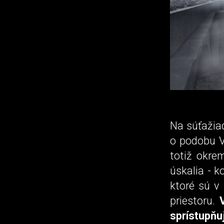
Na súťažia
o podobu V
totiž okrem
úskalia - 
ktoré sú v 
priestoru.
sprístupňuj