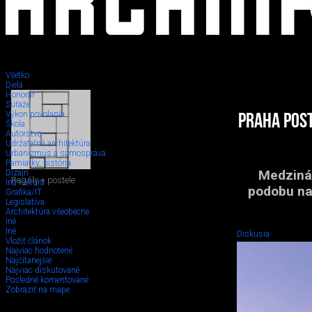
Všetko
Diela
Honorár
Súťaže
Výkon povolania
Praha post
Škola
Autorstvo
Udržateľná architektúra
Urbanizmus a samospráva
Pamiatky, história
Medzinár
Dizajn
Regály + postele
Iná kultúra
podobu na
Grafika/IT
Legislatíva
Architektúra všeobecne
Iné
Iné
Diskusia
Vložiť článok
Najviac hodnotené
Najčítanejšie
Najviac diskutované
Posledné komentované
Zobraziť na mape