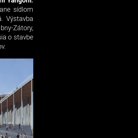
nom Yangom.
tane sídlom
á. Výstavba
bny-Zátory,
sia o stavbe
v.