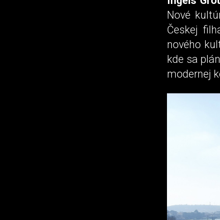
Ingels Gro
Nové kultú
Českej fil
nového kul
kde sa plán
modernej ko