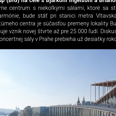
up (BIG) na čele s Bjarkom Ingelsom a Bria
rne centrum s niekoľkými sálami, ktoré sa s
harmónie, bude stáť pri stanici metra Vltavsk
túrneho centra je súčasťou premeny lokality Bu
uje vznik novej štvrte až pre 25 000 ľudí. Disku
ncertnej sály v Prahe prebieha už desiatky roko