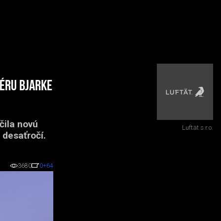
iéru Bjarke
čila novú
Luftät s.r.o.
desaťročí.
3680
0
+64