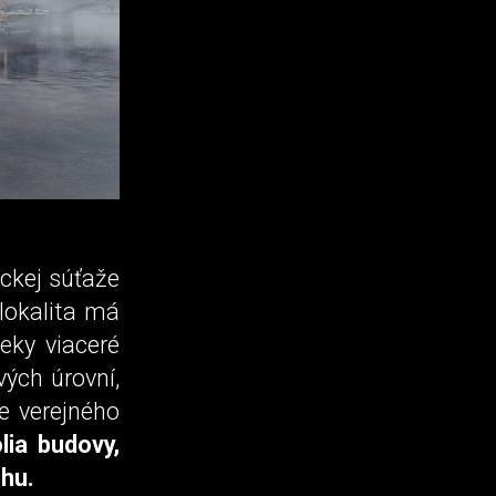
ckej súťaže
lokalita má
ieky viaceré
ých úrovní,
ie verejného
lia budovy,
chu.