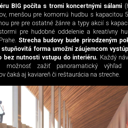
iéru BIG počíta s tromi koncertnými sálami
(
ov, menšou pre komornú hudbu s kapacitou 
nou pre pre ostatné žánre a typy akcií s kapac
estormi pre hudobné oddelenie a kreatívny h
 Prahe.
Strecha budovy bude prirodzeným po
 stupňovitá forma umožní záujemcom vystúpi
o bez nutnosti vstupu do interiéru.
Každý náv
 možnosť zažiť panoramatický výhľad 
v čaká aj kaviareň či reštaurácia na streche.