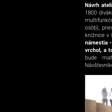
Návrh atel
1800 divák
multifunkč
osôb), pri
knižnice v
námestia -
vrchol, a t
bude mať
Návštevníko