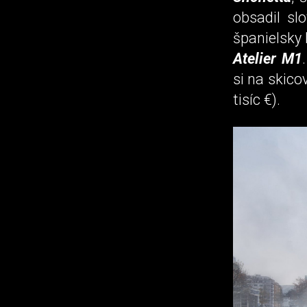
obsadil slo
španielsky 
Atelier M1
si na skic
tisíc €).