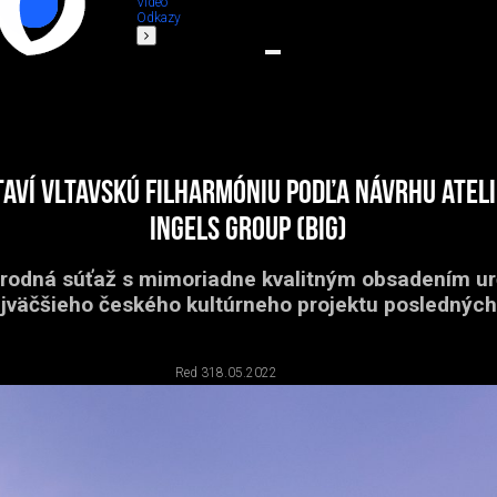
Video
Odkazy
aví Vltavskú filharmóniu podľa návrhu atel
Ingels Group (BIG)
odná súťaž s mimoriadne kvalitným obsadením ur
jväčšieho českého kultúrneho projektu posledných 
Red 3
18.05.2022