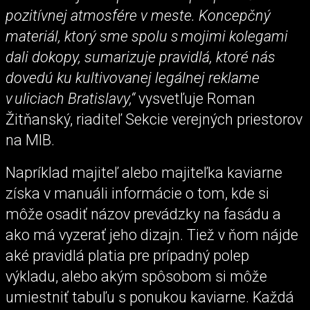
pozitívnej atmosfére v meste. Koncepčný
materiál, ktorý sme spolu s mojimi kolegami
dali dokopy, sumarizuje pravidlá, ktoré nás
dovedú ku kultivovanej legálnej reklame
v uliciach Bratislavy,“
vysvetľuje Roman
Žitňanský, riaditeľ Sekcie verejných priestorov
na MIB.
Napríklad majiteľ alebo majiteľka kaviarne
získa v manuáli informácie o tom, kde si
môže osadiť názov prevádzky na fasádu a
ako má vyzerať jeho dizajn. Tiež v ňom nájde
aké pravidlá platia pre prípadný polep
výkladu, alebo akým spôsobom si môže
umiestniť tabuľu s ponukou kaviarne. Každá