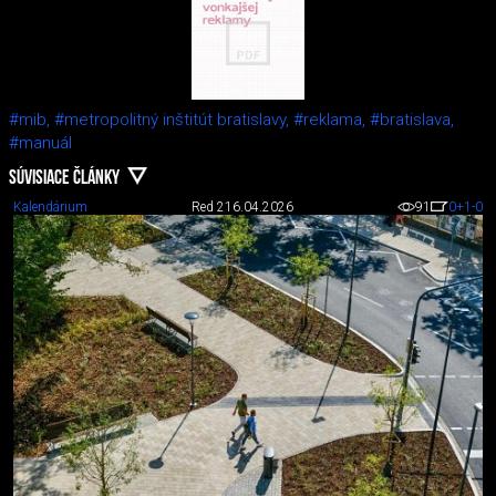
#mib,
#metropolitný inštitút bratislavy,
#reklama,
#bratislava,
#manuál
SÚVISIACE ČLÁNKY
Kalendárium
Red 2
16.04.2026
91
0
+1
-0