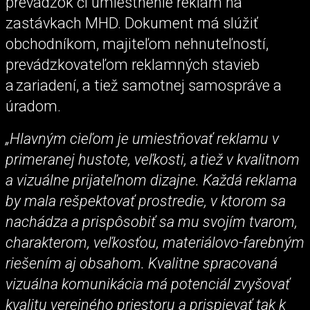
prevádzok či umiestnenie reklám na
zastávkach MHD. Dokument má slúžiť
obchodníkom, majiteľom nehnuteľností,
prevádzkovateľom reklamných stavieb
a zariadení, a tiež samotnej samospráve a
úradom.
„Hlavným cieľom je umiestňovať reklamu v
primeranej hustote, veľkosti, a tiež v kvalitnom
a vizuálne prijateľnom dizajne. Každá reklama
by mala rešpektovať prostredie, v ktorom sa
nachádza a prispôsobiť sa mu svojím tvarom,
charakterom, veľkosťou, materiálovo-farebným
riešením aj obsahom. Kvalitne spracovaná
vizuálna komunikácia má potenciál zvyšovať
kvalitu verejného priestoru a prispievať tak k