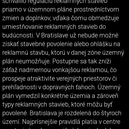
schválilo reguláciu reklamných stavieb
priamo v územnom pláne prostredníctvom
zmien a doplnkov, vďaka čomu obmedzuje
umiestňovanie reklamných stavieb do
budúcnosti. V Bratislave už nebude možné
získať stavebné povolenie alebo ohlášku na
reklamnú stavbu, ktorú v danej zóne územný
plán neumožňuje. Postupne sa tak zníži
záťaž nadmernou vonkajšou reklamou, čo
prospeje atraktivite verejných priestorov či
prehľadnosti v dopravných ťahoch. Územný
plán vymedzil konkrétne územia a zároveň
typy reklamných stavieb, ktoré môžu byť
povolené. Bratislava je rozdelená do štyroch
území. Najprísnejšie pravidlá platia v centre