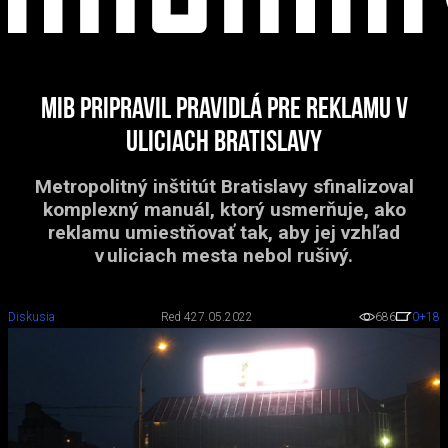
MIB pripravil pravidlá pre reklamu v
uliciach Bratislavy
Metropolitný inštitút Bratislavy sfinalizoval
komplexný manuál, ktorý usmerňuje, ako
reklamu umiestňovať tak, aby jej vzhľad
v uliciach mesta nebol rušivý.
Diskusia
Red 4
27.05.2022
686
0
+18