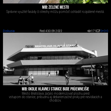
MIB: ZELENÉ MESTO
Správne využité fasády či strechy môžu pomôcť ochladiť rozpálené mestá.
Diskusia
Red 4
30.09.2022
171
0
+0
-0
MIB: OKOLIE HLAVNEJ STANICE BUDE PRÍJEMNEJŠIE
Mesto Bratislava začalo modernizovať plochu pred
vstupom do stanice, pribudnú aj debarierizačné prvky pre nevidiacich a
chodcov.