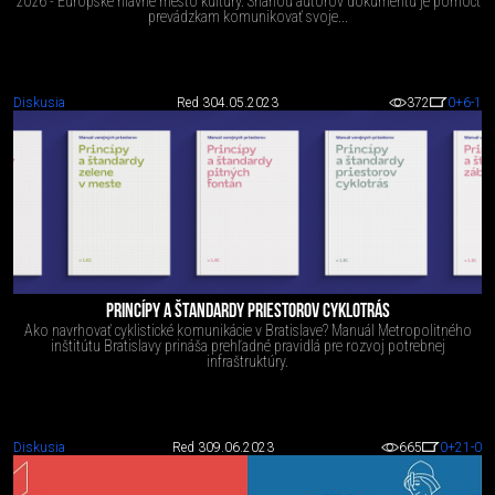
2026 - Európske hlavné mesto kultúry. Snahou autorov dokumentu je pomôcť
prevádzkam komunikovať svoje...
Diskusia
Red 3
04.05.2023
372
0
+6
-1
PRINCÍPY A ŠTANDARDY PRIESTOROV CYKLOTRÁS
Ako navrhovať cyklistické komunikácie v Bratislave? Manuál Metropolitného
inštitútu Bratislavy prináša prehľadné pravidlá pre rozvoj potrebnej
infraštruktúry.
Diskusia
Red 3
09.06.2023
665
0
+21
-0