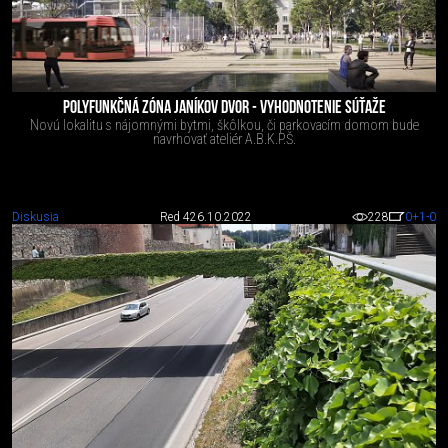
POLYFUNKČNÁ ZÓNA JANÍKOV DVOR - VYHODNOTENIE SÚŤAŽE
Novú lokalitu s nájomnými bytmi, škôlkou, či parkovacím domom bude
navrhovať ateliér A.B.K.P.Š.
Diskusia
Red 4
26.10.2022
228
0
+1
-0