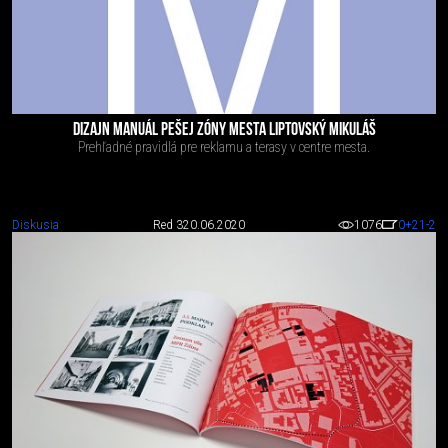
DIZAJN MANUÁL PEŠEJ ZÓNY MESTA LIPTOVSKÝ MIKULÁŠ
Prehľadné pravidlá pre reklamu a terasy v centre mesta.
Diskusia
Red 3
20.06.2020
1076
0
+21
-2