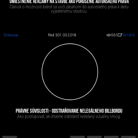
UMIESTNENIE REKLAMY NA STAVBE AKO PORUŠENIE AUTORSKÉHO PRÁVA
Článok o možnosti brániť sa voči zásahom do autorského práva k dielu
vyjadrenému stavbou.
Diskusia
Red 3
01.03.2018
561
0
+16
-0
PRÁVNE SÚVISLOSTI - ODSTRAŇOVANIE NELEGÁLNEHO BILLBORDU
Ako postupovať, ak chceme odstrániť neželaný vizuálny smog.