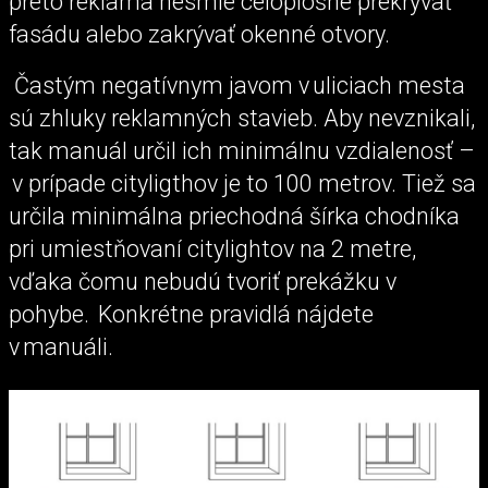
preto reklama nesmie celoplošne prekrývať
fasádu alebo zakrývať okenné otvory.
Častým negatívnym javom v uliciach mesta
sú zhluky reklamných stavieb. Aby nevznikali,
tak manuál určil ich minimálnu vzdialenosť –
v prípade cityligthov je to 100 metrov. Tiež sa
určila minimálna priechodná šírka chodníka
pri umiestňovaní citylightov na 2 metre,
vďaka čomu nebudú tvoriť prekážku v
pohybe. Konkrétne pravidlá nájdete
v manuáli.