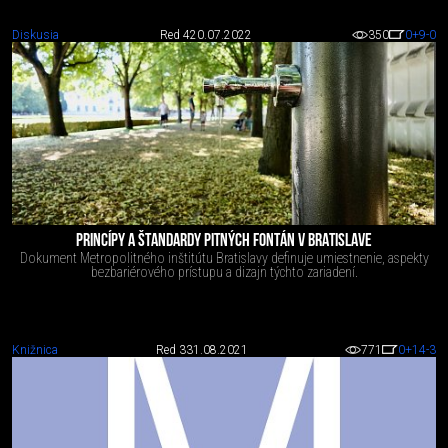
Diskusia
Red 4
20.07.2022
350
0
+9
-0
PRINCÍPY A ŠTANDARDY PITNÝCH FONTÁN V BRATISLAVE
Dokument Metropolitného inštitútu Bratislavy definuje umiestnenie, aspekty
bezbariérového prístupu a dizajn týchto zariadení.
Knižnica
Red 3
31.08.2021
771
0
+14
-3