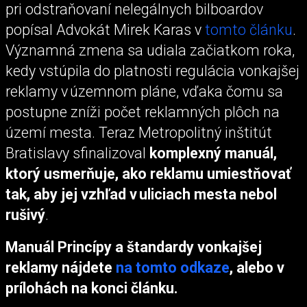
pri odstraňovaní nelegálnych bilboardov
popísal Advokát Mirek Karas v
tomto článku
.
Významná zmena sa udiala začiatkom roka,
kedy vstúpila do platnosti regulácia vonkajšej
reklamy v územnom pláne, vďaka čomu sa
postupne zníži počet reklamných plôch na
území mesta. Teraz Metropolitný inštitút
Bratislavy sfinalizoval
komplexný manuál,
ktorý usmerňuje, ako reklamu umiestňovať
tak, aby jej vzhľad v uliciach mesta nebol
rušivý
.
Manuál Princípy a štandardy vonkajšej
reklamy nájdete
na tomto odkaze
, alebo v
prílohách na konci článku.