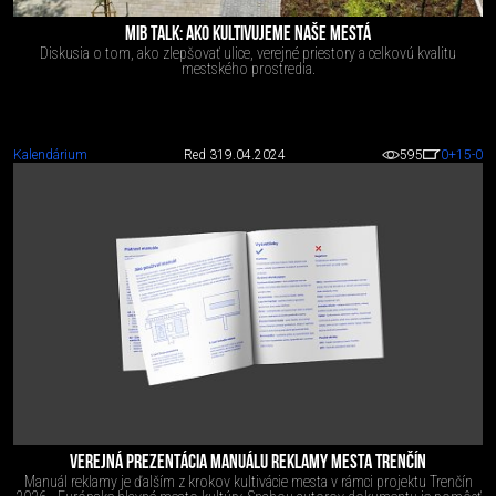
MIB TALK: AKO KULTIVUJEME NAŠE MESTÁ
Diskusia o tom, ako zlepšovať ulice, verejné priestory a celkovú kvalitu
mestského prostredia.
Kalendárium
Red 3
19.04.2024
595
0
+15
-0
VEREJNÁ PREZENTÁCIA MANUÁLU REKLAMY MESTA TRENČÍN
Manuál reklamy je ďalším z krokov kultivácie mesta v rámci projektu Trenčín