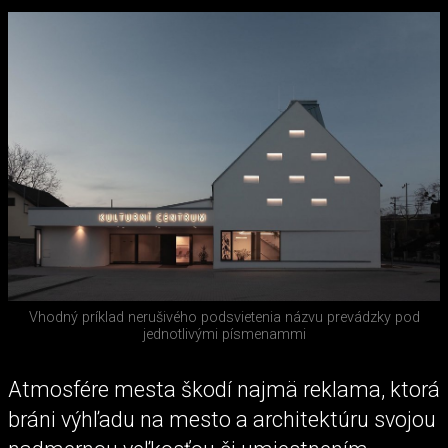
Vhodný príklad nerušivého podsvietenia názvu prevádzky pod
jednotlivými písmenammi
Atmosfére mesta škodí najmä reklama, ktorá
bráni výhľadu na mesto a architektúru svojou