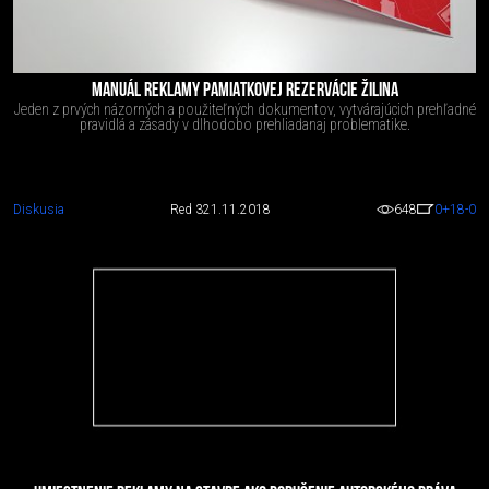
MANUÁL REKLAMY PAMIATKOVEJ REZERVÁCIE ŽILINA
Jeden z prvých názorných a použiteľných dokumentov, vytvárajúcich prehľadné
pravidlá a zásady v dlhodobo prehliadanaj problematike.
Diskusia
Red 3
21.11.2018
648
0
+18
-0