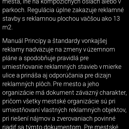
mesta, iné na kompozičných osiach alebo v
parkoch. Regulácia úplne zakazuje reklamné
stavby s reklamnou plochou väčšou ako 13
m2.
Manuál Princípy a štandardy vonkajšej
reklamy nadväzuje na zmeny v územnom
pláne a spodobňuje pravidlá pre
umiestňovanie reklamných stavieb v mierke
ulice a prináša aj odporúčania pre dizajn
reklamných plôch. Pre mesto a jeho
organizácie má dokument záväzný charakter,
pričom všetky mestské organizácie sú pri
umiestňovaní vlastných reklamných objektov,
pri riešení nájmov a zverovaniach povinné
riadiť sa týmto dokumentom. Pre mestské