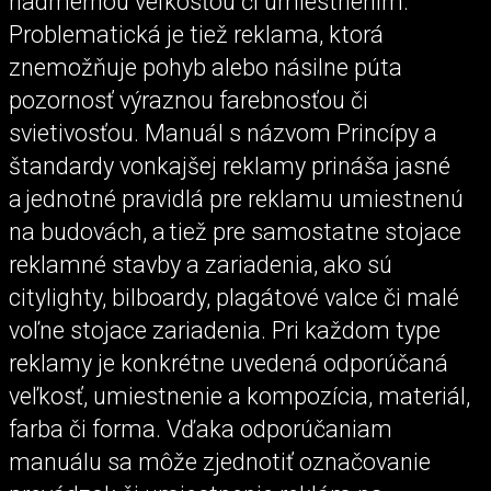
nadmernou veľkosťou či umiestnením.
Problematická je tiež reklama, ktorá
znemožňuje pohyb alebo násilne púta
pozornosť výraznou farebnosťou či
svietivosťou. Manuál s názvom Princípy a
štandardy vonkajšej reklamy prináša jasné
a jednotné pravidlá pre reklamu umiestnenú
na budovách, a tiež pre samostatne stojace
reklamné stavby a zariadenia, ako sú
citylighty, bilboardy, plagátové valce či malé
voľne stojace zariadenia. Pri každom type
reklamy je konkrétne uvedená odporúčaná
veľkosť, umiestnenie a kompozícia, materiál,
farba či forma. Vďaka odporúčaniam
manuálu sa môže zjednotiť označovanie