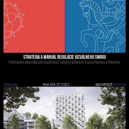
STRATÉGIA A MANUÁL REGULÁCIE VIZUÁLNEHO SMOGU
Prehľadné pravidlá pre kvalitnejší verejný priestor Ružomberku a Martina.
Diskusia
Red 4
04.07.2022
2889
0
+53
-14