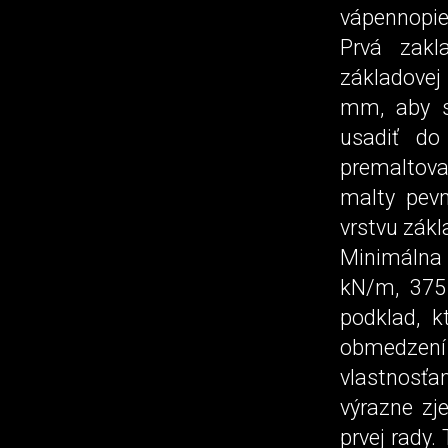
vápennopie
Prvá zakl
základovej
mm, aby s
usadiť do
premaltovať
malty pevn
vrstvu zákl
Minimálna
kN/m, 375
podklad, k
obmedzení z
vlastnosť
výrazne zj
prvej rady.