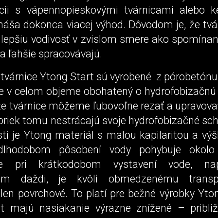
cii s vápennopieskovými tvárnicami alebo k
ináša dokonca viacej výhod. Dôvodom je, že tvá
 lepšiu vodivosť v zvislom smere ako spomínan
a ľahšie spracovávajú.
 tvárnice Ytong Start sú vyrobené z pórobetónu
 je v celom objeme obohatený o hydrofobizačnú 
e tvárnice môžeme ľubovoľne rezať a upravova
priek tomu nestrácajú svoje hydrofobizačné sch
i je Ytong materiál s malou kapilaritou a výš
 dlhodobom pôsobení vody pohybuje okol
ie pri krátkodobom vystavení vode, nap
bom daždi, je kvôli obmedzenému transp
 len povrchové. To platí pre bežné výrobky Yto
t majú nasiakanie výrazne znížené – pribl