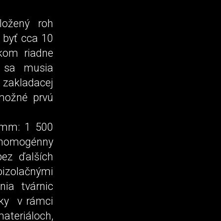
ložený roh
 byť cca 10
kom riadne
y sa musia
í zakladacej
 možné prvú
 mm: 1 500
 homogénny
bez ďalších
noizolačnými
ia tvárnic
sky v rámci
materiáloch,