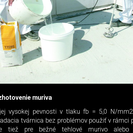
 zhotovenie muriva
jej vysokej pevnosti v tlaku fb = 5,0 N/m
da­cia tvárnica bez problémov po­užiť v rámci p
nie tiež pre bežné tehlové murivo aleb