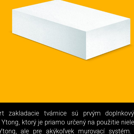
rt zakladacie tvárnice sú prvým doplnko
Ytong, ktorý je priamo určený na použitie niel
Ytong, ale pre akýkoľvek murovací systém. 