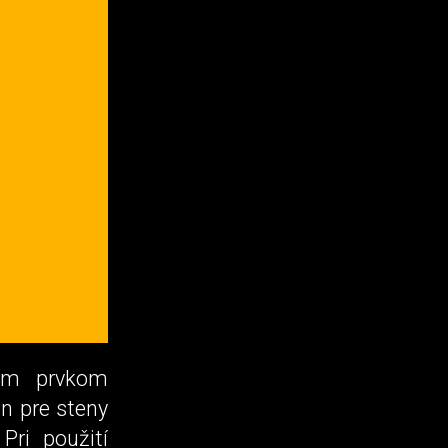
vým prvkom
en pre steny
Pri použití