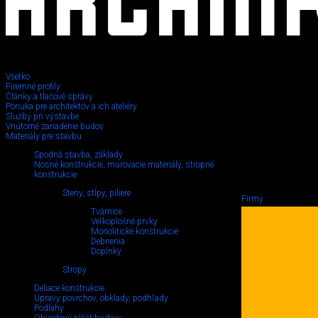
Všetko
Firemné profily
Články a tlačové správy
Ponuka pre architektov a ich ateliéry
Služby pri výstavbe
Vnútorné zariadenie budov
Materiály pre stavbu
Spodná stavba, základy
Nosné konštrukcie, murovacie materiály, stropné
konštrukcie
Steny, stĺpy, piliere
Firmy
Tvárnice
Veľkoplošné prvky
Monolitické konštrukcie
Debnenia
Doplnky
Stropy
Deliace konštrukcie
Úpravy povrchov, obklady, podhľady
Podlahy