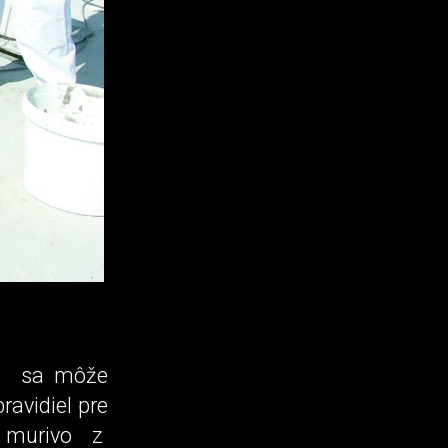
m2 sa môže
ravidiel pre
o murivo z