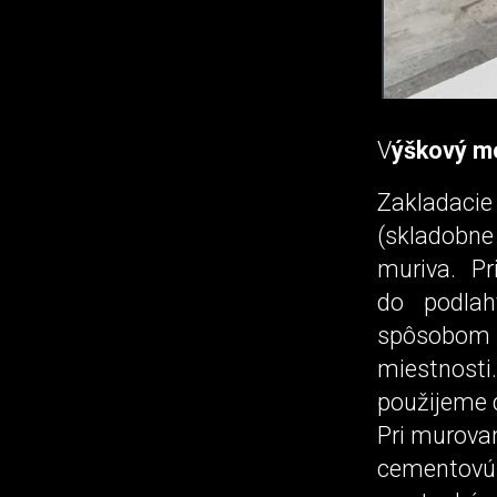
V
ýškový m
Zakladaci
(skladobn
muriva. Pr
do podla
spôsobom 
miestnost
použijeme 
Pri murovan
cementovú,