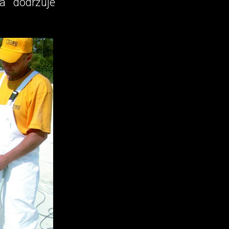
 dodr­žuje