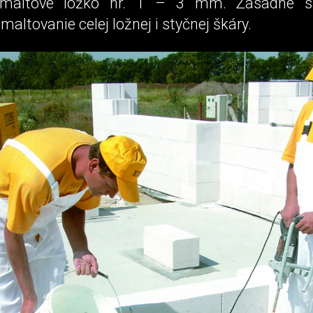
maltové lôžko hr. 1 – 3 mm. Zásadne sa
maltovanie celej ložnej i styčnej škáry.