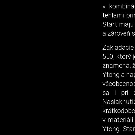
v kombiná
tehlami pr
Start majú
a zároveň s
Zakladacie
550, ktorý
znamená, ž
Ytong a na
všeobecnost
sa i pri
Nasiaknut
krátkodo
v materiáli
Ytong Star