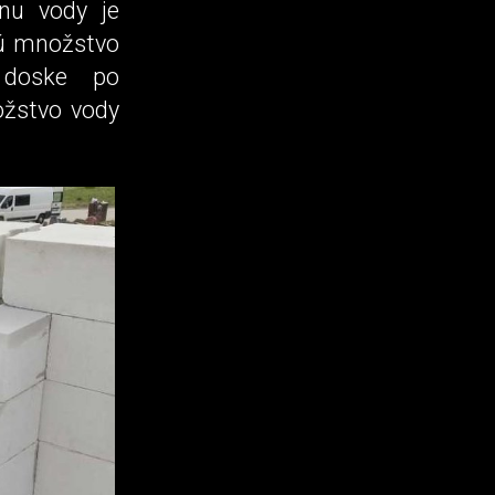
inu vody je
ú množstvo
j doske po
ožstvo vody