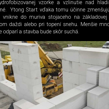
ydrofobizovanej vzorke a vzlinutie nad hlad
ľné. Ytong Start vďaka tomu účinne zmenšuj
rá vnikne do muriva stojaceho na základove
com daždi alebo pri topení snehu. Menšie mn
ie odparí a stavba bude skôr suchá.