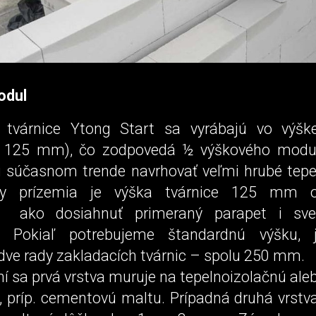
odul
e tvárnice Ytong Start sa vyrábajú vo vý
e 125 mm), čo zodpovedá ½ výškového modu
i súčasnom trende navrhovať veľmi hrubé tepel
hy prízemia je výška tvárnice 125 mm o
ako dosiahnuť primeraný parapet i sve
i. Pokiaľ potrebujeme štandardnú výšku, 
dve rady zakladacích tvárnic – spolu 250 mm.
í sa prvá vrstva muruje na te­pelnoizolačnú ale
 príp. cementovú maltu. Prípadná druhá vrstv