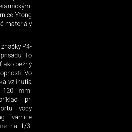
eramickými
rnice Ytong
é materiály
 značky P4-
prísadu. To
ť ako bežný
opnosti. Vo
ka vzlinutia
o 120 mm.
ríklad pri
ortu vody
ng. Tvárnice
ižne na 1/3