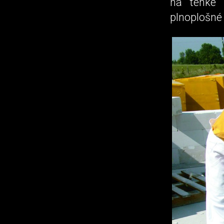
na tenké 
plnoplošné 