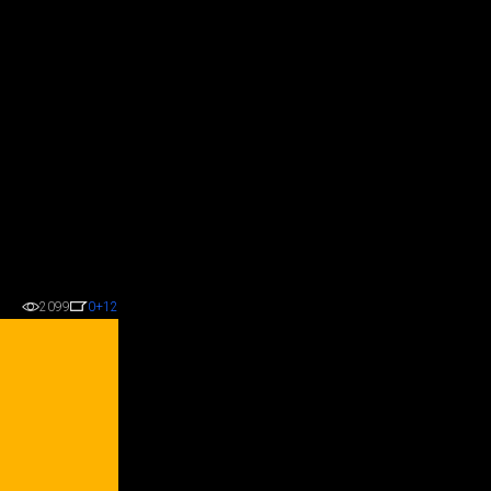
2099
0
+12