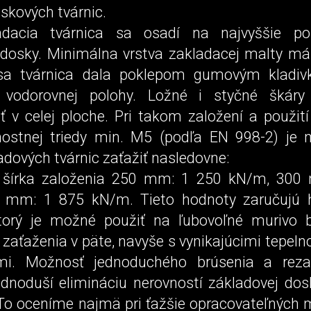
skových tvárnic.
adacia tvárnica sa osadí na najvyššie po
 dosky. Minimálna vrstva zakladacej malty má
a tvárnica dala poklepom gumovým kladiv
 vodorovnej po­lohy. Ložné i styčné škár
 v celej ploche. Pri takom zalo­žení a použit
ostnej triedy min. M5 (podľa EN 998-2) je
adových tvárnic zaťažiť na­sledovne:
 šírka založenia 250 mm: 1 250 kN/m, 300
 mm: 1 875 kN/m. Tieto hodnoty zaručujú
torý je možné použiť na ľubovoľné murivo 
aťaženia v päte, navyše s vynikajúcimi te­pel
ami. Možnosť jednoduchého brúsenia a rezan
ednoduší elimináciu nerovností základovej do
 To oceníme najmä pri ťažšie opracovateľných 