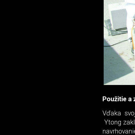
Použitie a
Vďaka svo
Ytong zakla
navr­hova