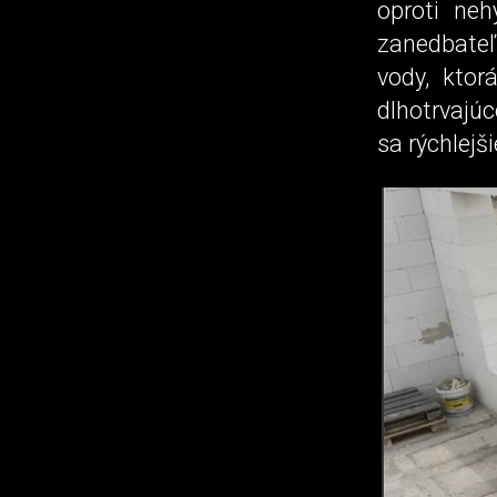
oproti neh
zanedbate
vody, kto
dlhotrvajú
sa rýchlejš