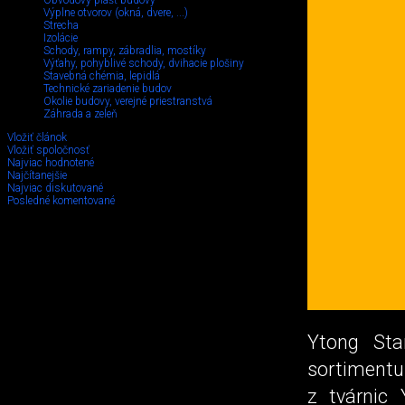
Obvodový plášť budovy
Výplne otvorov (okná, dvere, ...)
Strecha
Izolácie
Schody, rampy, zábradlia, mostíky
Výťahy, pohyblivé schody, dvihacie plošiny
Stavebná chémia, lepidlá
Technické zariadenie budov
Okolie budovy, verejné priestranstvá
Záhrada a zeleň
Vložiť článok
Vložiť spoločnosť
Najviac hodnotené
Najčítanejšie
Najviac diskutované
Posledné komentované
Ytong Sta
sortimentu 
z tvárnic 