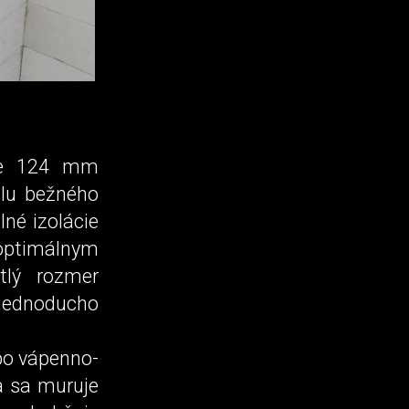
ške 124 mm
lu bežného
né izolácie
ptimálnym
tlý rozmer
jednoducho
bo vápenno­-
a sa muruje