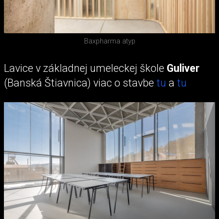
Baxpharma atyp
Lavice v základnej umeleckej škole
Guliver
(Banská Štiavnica) viac o stavbe
tu
a
tu