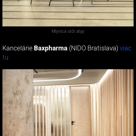
Mlynica stôl atyp
Kancelárie
Baxpharma
(NIDO Bratislava)
viac
tu