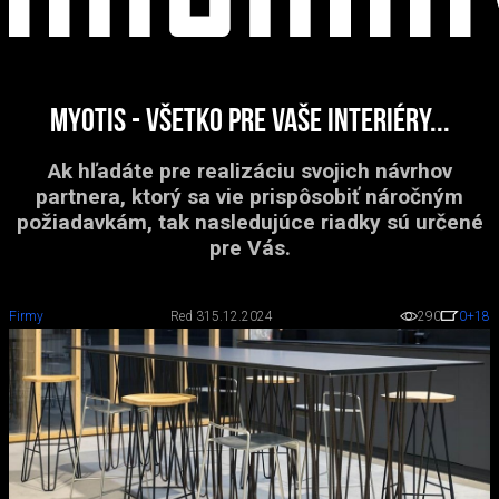
Myotis - všetko pre Vaše interiéry...
Ak hľadáte pre realizáciu svojich návrhov
partnera, ktorý sa vie prispôsobiť náročným
požiadavkám, tak nasledujúce riadky sú určené
pre Vás.
Firmy
Red 3
15.12.2024
290
0
+18