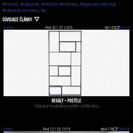
#myotis,
#nábytok,
#interiér,
#interiéry,
#atypický nábytok,
#nábytok na mieru,
#u
SÚVISIACE ČLÁNKY
Firmy
Red 3
21.07.2026
165
0
+1
-0
REGÁLY + POSTELE
Vzdušný modulárny systém od Myotisu
Firmy
Red 1
21.02.2019
4178
0
+51
-9