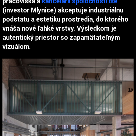
pracoviska a
kancelárií spoločnosti ise
(investor Mlynice) akceptuje industriálnu
podstatu a estetiku prostredia, do ktorého
vnáša nové ľahké vrstvy. Výsledkom je
autentický priestor so
zapamätateľným
vizuálom.