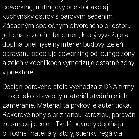
coworking, mítingový priestor ako aj
kuchynský ostrov s barovým sedením.
Zásadným spoločným otvoreného priestoru
je bohatá zeleň - fenomén, ktorý vyvažuje a
dopĺňa priemyselný interiér budovy. Zeleň
paravánu oddeľuje coworking od lounge zóny
a zeleň v kochlíkoch vymedzuje ostatné zóny
v priestore.
Design barového stola vychádza z DNA firmy
- roxor ako stavebný materiál stvárňuje ich
zameranie. Materialita prvkov je autentická.
Roxorové nohy s priznanou koróziou, paraván
zo surovej ocele... Tvrdé povrchy dopĺňajú
prírodné materiály: stoly, stienky, regály a