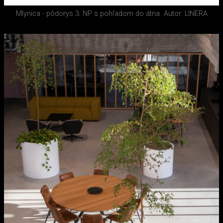
Mlynica - pôdorys 3. NP s pohľadom do átria
Autor: LINERA