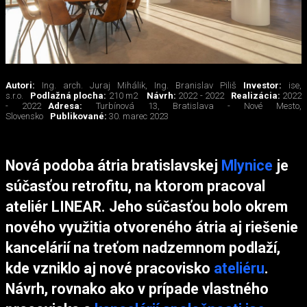
Autori:
Ing. arch. Juraj Mihálik, Ing. Branislav Piliš
Investor:
ise,
s.r.o.
Podlažná plocha:
210 m2
Návrh:
2022 - 2022
Realizácia:
2022
- 2022
Adresa:
Turbínová 13, Bratislava - Nové Mesto,
Slovensko
Publikované:
30. marec 2023
Nová podoba átria bratislavskej
Mlynice
je
súčasťou retrofitu, na ktorom pracoval
ateliér LINEAR. Jeho súčasťou bolo okrem
nového využitia otvoreného átria aj riešenie
kancelárií na treťom nadzemnom podlaží,
kde vzniklo aj nové pracovisko
ateliéru
.
Návrh, rovnako ako v prípade vlastného