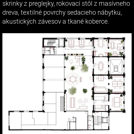
skrinky z preglejky, rokovací stôl z masívneho
dreva, textilné povrchy sedacieho nábytku,
akustických závesov a tkané koberce.