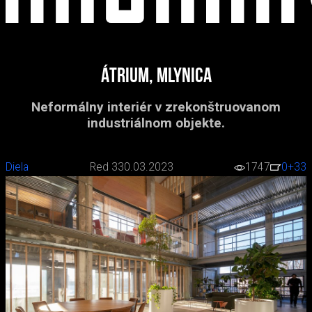
Átrium, Mlynica
Neformálny interiér v zrekonštruovanom
industriálnom objekte.
Diela
Red 3
30.03.2023
1747
0
+33