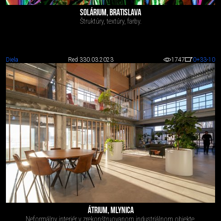
SOLÁRIUM, BRATISLAVA
Štruktúry, textúry, farby.
Diela
Red 3
30.03.2023
1747
0
+33
-10
ÁTRIUM, MLYNICA
Neformálny interiér v zrekonštruovanom industriálnom objekte.