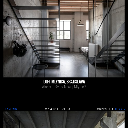
LOFT MLYNICA, BRATISLAVA
Ako sa býva v Novej Mlynici?
Diskusia
Red 4
16.01.2019
2351
0
+33
-3