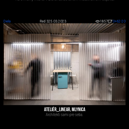
Diela
Red 3
25.03.2023
1857
0
+62
-20
ATELIÉR_LINEAR, MLYNICA
Architekti sami pre seba.