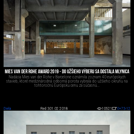
MIES VAN DER ROHE AWARD 2019 - DO UŽŠIEHO VÝBERU SA DOSTALA MLYNICA
Nadácia Mies van der Rohe v Barcelone oznámila zoznam 40 európskych
stavieb, ktoré medzinárodná odborná porota vybrala do užšieho okruhu na
tohtoročnú Európsku cenu za súčasnú...
Diela
Red 3
01.02.2018
10521
0
+73
-12