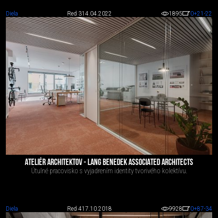
Diela
Red 3
14.04.2022
1895
0
+21
-22
ATELIÉR ARCHITEKTOV - LANG BENEDEK ASSOCIATED ARCHITECTS
Útulné pracovisko s vyjadrením identity tvorivého kolektívu.
Diela
Red 4
17.10.2018
9928
0
+87
-34