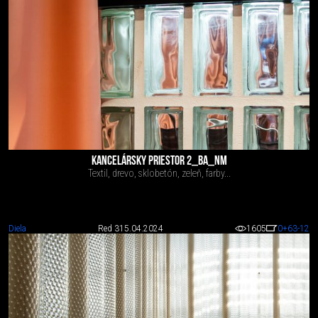
KANCELÁRSKY PRIESTOR 2_BA_NM
Textil, drevo, sklobetón, zeleň, farby...
Diela
Red 3
15.04.2024
1605
0
+63
-12