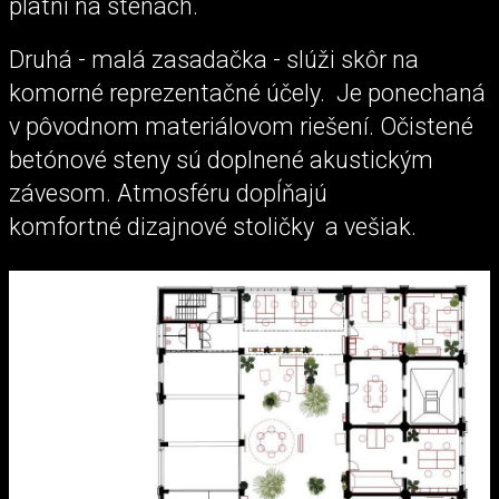
platní na stenách.
Druhá - malá zasadačka - slúži skôr na
komorné reprezentačné účely. Je ponechaná
v pôvodnom materiálovom riešení. Očistené
betónové steny sú doplnené akustickým
závesom. Atmosféru dopĺňajú
komfortné dizajnové stoličky a vešiak.