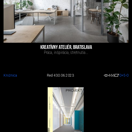
KREATÍVNY ATELIÉR, BRATISLAVA
Práca, inšpirácia, stretnutia...
Knižnica
Red 4
30.06.2023
466
0
+5
-0