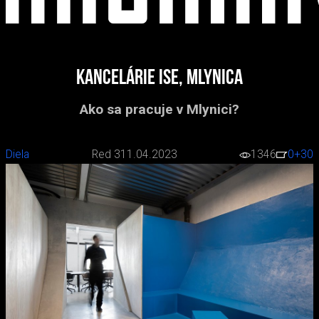
kancelárie ise, Mlynica
Ako sa pracuje v Mlynici?
Diela
Red 3
11.04.2023
1346
0
+30