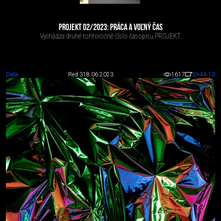
PROJEKT 02/2023: PRÁCA A VOĽNÝ ČAS
Vychádza druhé tohtoročné číslo časopisu PROJEKT.
Diela
Red 3
18.06.2023
1617
0
+44
-10