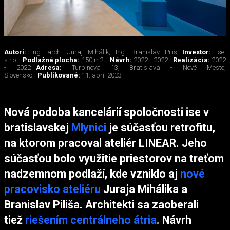
Autori:
Ing. arch. Juraj Mihálik, Ing. Branislav Piliš
Investor:
ise,
s.r.o.
Podlažná plocha:
150 m2
Návrh:
2022 - 2022
Realizácia:
2022
- 2022
Adresa:
Turbínová 13, Bratislava - Nové Mesto,
Slovensko
Publikované:
11. apríl 2023
Nová podoba kancelárií spoločnosti ise v
bratislavskej
Mlynici
je súčasťou retrofitu,
na ktorom pracoval ateliér LINEAR. Jeho
súčasťou bolo využitie priestorov na treťom
nadzemnom podlaží, kde vzniklo aj
nové
pracovisko ateliéru
Juraja Mihálika a
Branislav Piliša. Architekti sa zaoberali
tiež
riešením centrálneho átria
.
Návrh