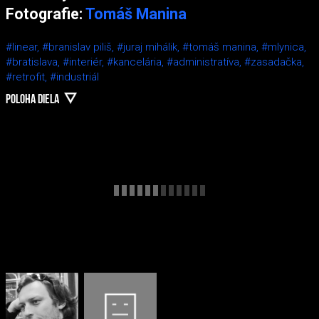
Fotografie:
Tomáš Manina
#linear,
#branislav piliš,
#juraj mihálik,
#tomáš manina,
#mlynica,
#bratislava,
#interiér,
#kancelária,
#administratíva,
#zasadačka,
#retrofit,
#industriál
POLOHA DIELA