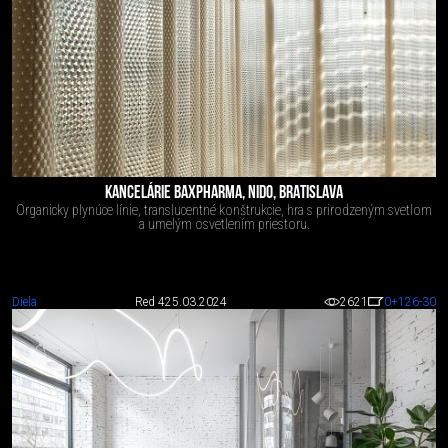
KANCELÁRIE BAXPHARMA, NIDO, BRATISLAVA
Organicky plynúce línie, translucentné konštrukcie, hra s prirodzeným svetlom
a umelým osvetlením priestoru.
Diela
Red 4
25.03.2024
2621
0
+126
-30