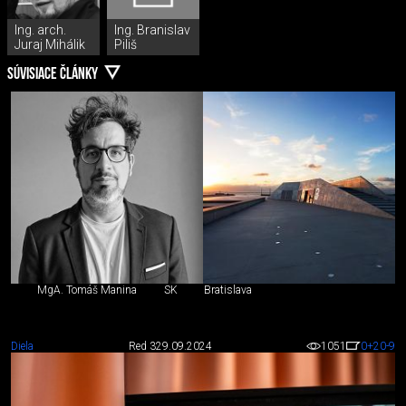
Ing. arch.
Ing. Branislav
Juraj Mihálik
Piliš
SÚVISIACE ČLÁNKY
MgA. Tomáš Manina
SK
Bratislava
Diela
Red 3
29.09.2024
1051
0
+20
-9