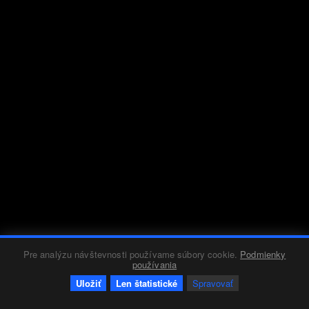
Pre analýzu návštevnosti používame súbory cookie.
Podmienky
používania
Uložiť
Len štatistické
Spravovať