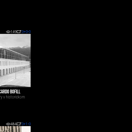
149
0
+0
-0
CARDO BOFILL
ry v historickom
484
0
+1
-0