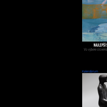
NAJLEPŠÍ 
Vo výbere slovensk
Kalendárium