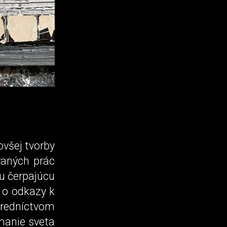
všej tvorby
vaných prác
lu čerpajúcu
ú o odkazy k
tredníctvom
manie sveta