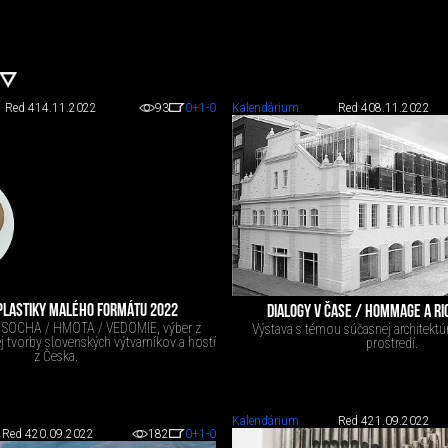
Red 4
14.11.2022
93
0
+1
-0
Kalendárium
Red 4
08.11.2022
 PLASTIKY MALÉHO FORMÁTU 2022
DIALOGY V ČASE / HOMMAGE A RI
y SOCHA / HMOTA / VEDOMIE, výber z
Výstava s témou súčasnej architektú
j tvorby slovenských výtvarníkov a hostí
prostredí.
z Česka.
Kalendárium
Red 4
21.09.2022
Red 4
20.09.2022
182
0
+1
-0