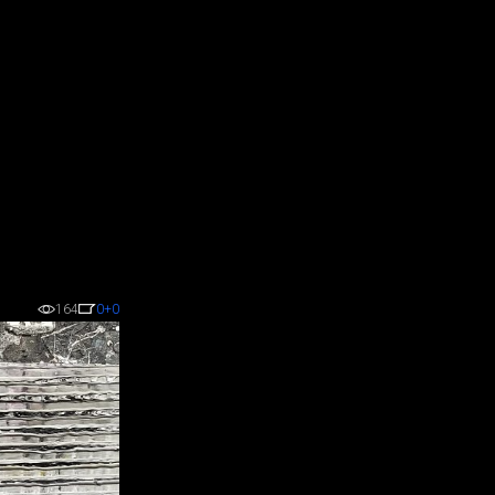
164
0
+0