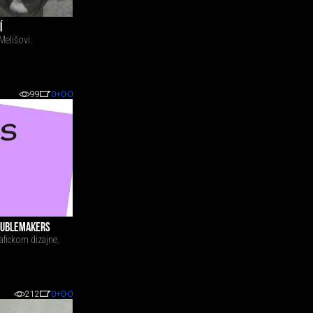
Í
Melišovi.
99
0
+0
-0
ROUBLEMAKERS
afickom dizajne.
212
0
+0
-0