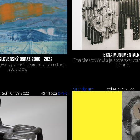
ERNA MONUMENTÁLN
SLOVENSKÝ OBRAZ 2000 - 2022
Erna Masarovičová a jej sochárska tvo
ých výtvarných teoretikov, galeristov a
akciami.
zberateľov.
Kalendárium
Red 4
07.09.2022
Red 4
07.09.2022
113
0
+1
-0