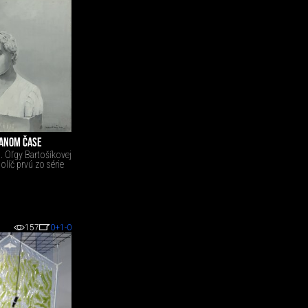
DANOM ČASE
l. Oľgy Bartošíkovej
líč prvú zo série
157
0
+1
-0