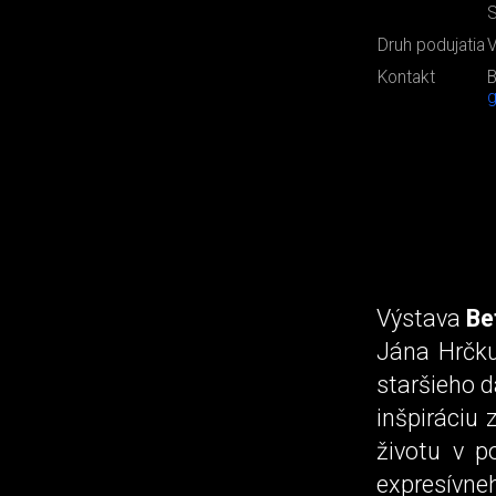
S
Druh podujatia
V
Kontakt
B
g
Výstava
Be
Jána Hrčku
staršieho d
inšpiráciu 
životu v p
expresívne