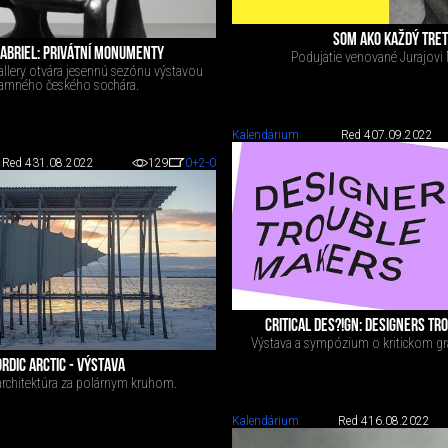
SOM AKO KAŽDÝ TRET
ABRIEL: PRIVÁTNÍ MONUMENTY
Podujatie venované Jurajovi 
llery otvára jesennú sezónu výstavou
amného českého sochára.
Kalendárium
Red 4
07.09.2022
Red 4
31.08.2022
129
0
+2
-0
CRITICAL DES?!GN: DESIGNERS T
Výstava a sympózium o kritickom gr
RDIC ARCTIC - VÝSTAVA
architektúra za polárnym kruhom.
Kalendárium
Red 4
16.08.2022