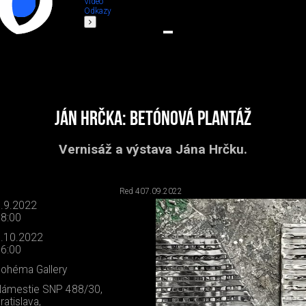
Video
Odkazy
Ján Hrčka: Betónová plantáž
Vernisáž a výstava Jána Hrčku.
Red 4
07.09.2022
.9.2022
8:00
.10.2022
6:00
ohéma Gallery
ámestie SNP 488/30,
ratislava,