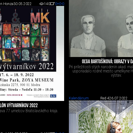
án Honza
30.05.2022
140
0
+0
-0
OĽGA BARTOŠÍKOVÁ: OBRAZY V 
Pri príležitosti stých narodenín akad. ma
usporiadalo rodné mesto umelkyne Ho
výstav.
Kalendárium
Red 4
26.07.2022
LÓN VÝTVARNÍKOV 2022
ava 77 umelcov Bratislavského kraja.