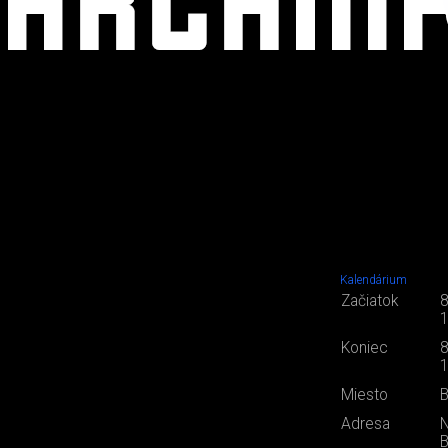
Kalendárium
Začiatok
8
1
Koniec
8
1
Miesto
B
Adresa
N
B