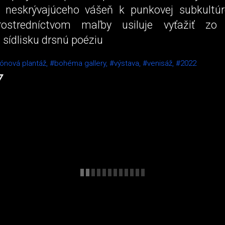
 neskrývajúceho vášeň k punkovej subkultúr
prostredníctvom maľby usiluje vyťažiť zo
sídlisku drsnú poéziu
ónová plantáž,
#bohéma gallery,
#výstava,
#venisáž,
#2022