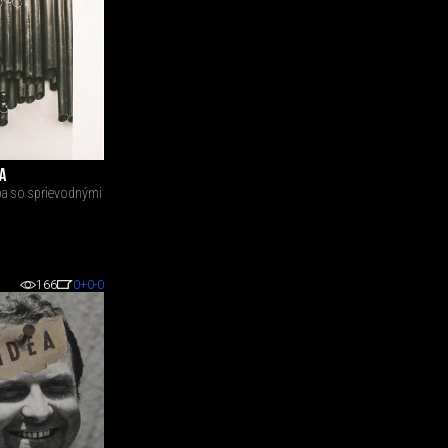
A
rba so sprievodnými
166
0
+0
-0