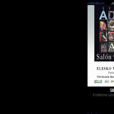
Kalendárium
J
SA
Kolektívna výst