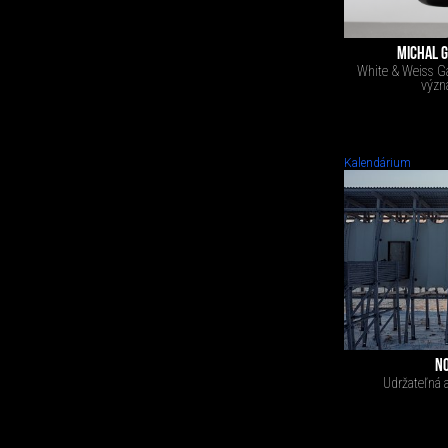
MICHAL G
White & Weiss Ga
význ
Kalendárium
NO
Udržateľná 