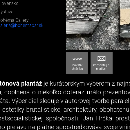
lovensko
ýstava
ohéma Gallery
aleria@bohemabar.sk
navštív
kontaktuj e-
stránku
mailom
tónová plantáž
je kurátorským výberom z najno
, doplnená o niekoľko doteraz málo prezento
áta. Výber diel sleduje v autorovej tvorbe parale
z estetiky brutalistickej architektúry, obohaten
ostsocialistickej spoločnosti. Ján Hrčka pros
ho prejavu na plátne sprostredkováva svoje vní