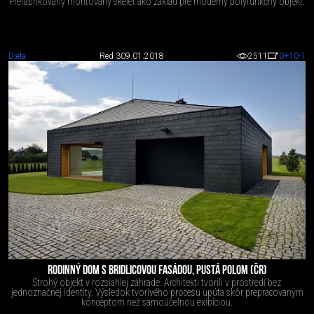
Prefabrikovaný montovaný skelet ako základ pre moderný polyfunkčný objekt.
Diela
Red 3
09.01.2018
2511
0
+10
-1
RODINNÝ DOM S BRIDLICOVOU FASÁDOU, PUSTÁ POLOM (ČR)
Strohý objekt v rozsiahlej záhrade. Architekti tvorili v prostredí bez
jednoznačnej identity. Výsledok tvorivého procesu upúta skôr prepracovaným
konceptom než samoúčelnou exibíciou.