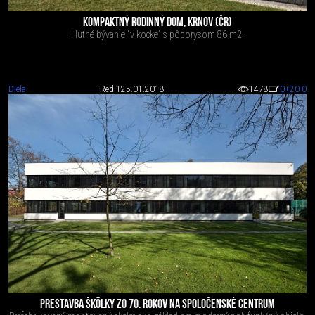
KOMPAKTNÝ RODINNÝ DOM, KRNOV (ČR)
Hutné bývanie "v kocke" s pôdorysom 86 m2.
Diela
Red 1
25.01.2018
1478
0
+20
-0
PRESTAVBA ŠKÔLKY ZO 70. ROKOV NA SPOLOČENSKÉ CENTRUM