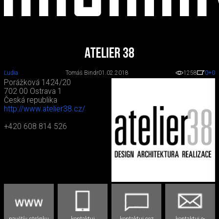
Atelier 38
Ľudia
Tomáš Bindr
01.02.2018
1258
0
+0
Porážková 1424/20
702 00 Ostrava 1
Česká republika
http://www.atelier38.cz/
+420 608 814 526
navštív stránku
kontaktuj
kontaktuj cez
kontaktuj e-