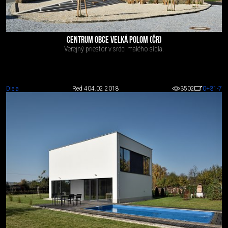
CENTRUM OBCE VELKÁ POLOM (ČR)
Verejný priestor v srdci malého sídla.
Diela
Red 4
04.02.2018
3502
0
+31
-7