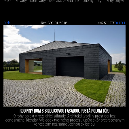
Prefabrikovaný montovaný skelet ako základ pre moderný polyfunkčný objekt.
Diela
Red 3
09.01.2018
2511
0
+10
-1
RODINNÝ DOM S BRIDLICOVOU FASÁDOU, PUSTÁ POLOM (ČR)
Strohý objekt v rozsiahlej záhrade. Architekti tvorili v prostredí bez
jednoznačnej identity. Výsledok tvorivého procesu upúta skôr prepracovaným
konceptom než samoúčelnou exibíciou.