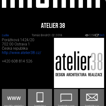
Atelier 38
Ľudia
Tomáš Bindr
01.02.2018
1258
0
+0
Porážková 1424/20
702 00 Ostrava 1
Česká republika
http://www.atelier38.cz/
+420 608 814 526
navštív stránku
kontaktuj
kontaktuj cez
kontaktuj e-