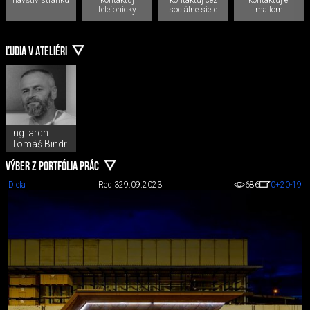
telefonicky
sociálne siete
mailom
ĽUDIA V ATELIÉRI
Ing. arch.
Tomáš Bindr
VÝBER Z PORTFÓLIA PRÁC
Diela
Red 3
29.09.2023
686
0
+20
-19