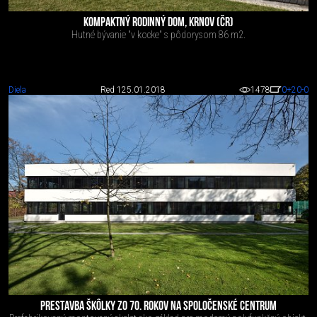
KOMPAKTNÝ RODINNÝ DOM, KRNOV (ČR)
Hutné bývanie "v kocke" s pôdorysom 86 m2.
Diela
Red 1
25.01.2018
1478
0
+20
-0
PRESTAVBA ŠKÔLKY ZO 70. ROKOV NA SPOLOČENSKÉ CENTRUM