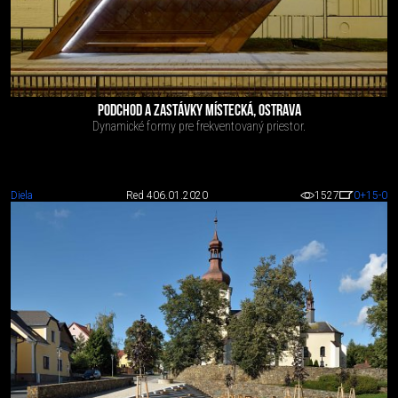
PODCHOD A ZASTÁVKY MÍSTECKÁ, OSTRAVA
Dynamické formy pre frekventovaný priestor.
Diela
Red 4
06.01.2020
1527
0
+15
-0