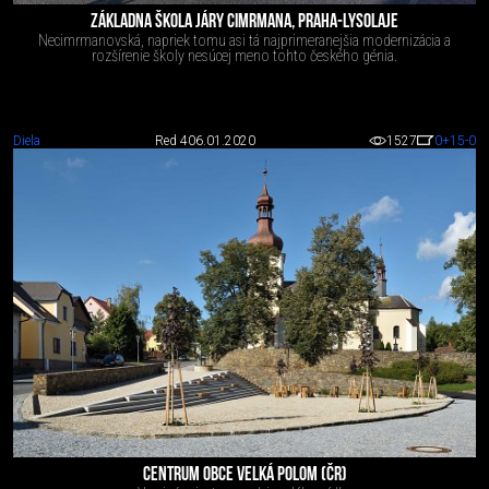
ZÁKLADNA ŠKOLA JÁRY CIMRMANA, PRAHA-LYSOLAJE
Necimrmanovská, napriek tomu asi tá najprimeranejšia modernizácia a
rozšírenie školy nesúcej meno tohto českého génia.
Diela
Red 4
06.01.2020
1527
0
+15
-0
CENTRUM OBCE VELKÁ POLOM (ČR)