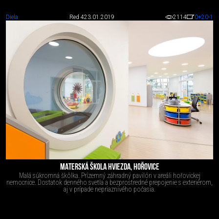
Diela
Red 4
23.01.2019
2114
0
+20
-1
MATERSKÁ ŠKOLA HVIEZDA, HOŘOVICE
Malá súkromná škôlka. Prízemný záhradný pavilón v areáli hořovickej
nemocnice. Dostatok denného svetla a bezprostredné prepojenie s exteriérom,
aj v prípade nepriaznivého počasia.