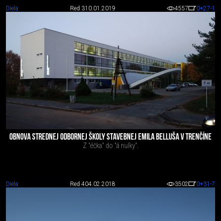
Diela
Red 3
10.01.2019
4557
0
+27
-1
OBNOVA STREDNEJ ODBORNEJ ŠKOLY STAVEBNEJ EMILA BELLUŠA V TRENČÍNE
Z "éčka" do "á nulky".
Diela
Red 4
04.02.2018
3502
0
+31
-7