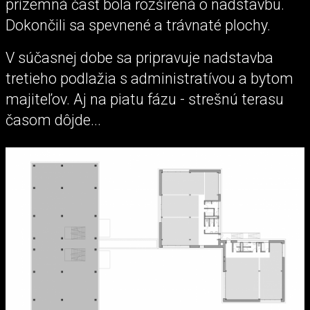
prízemná časť bola rozšírená o nadstavbu.
Dokončili sa spevnené a trávnaté plochy.
V súčasnej dobe sa pripravuje nadstavba
tretieho podlažia s administratívou a bytom
majiteľov. Aj na piatu fázu - strešnú terasu
časom dôjde...