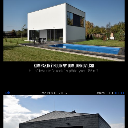
KOMPAKTNÝ RODINNÝ DOM, KRNOV (ČR)
Hutné bývanie "v kocke" s pôdorysom 86 m2.
Diela
Red 3
09.01.2018
2511
0
+10
-1