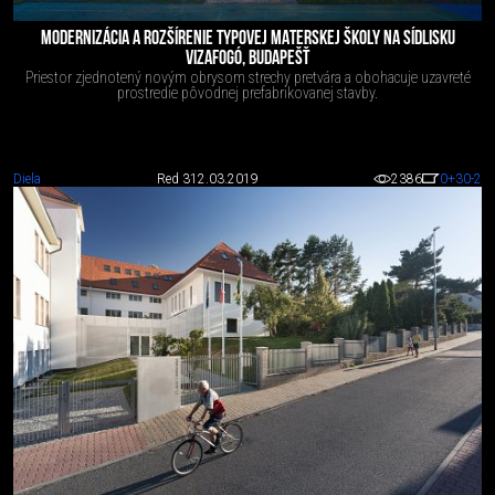
MODERNIZÁCIA A ROZŠÍRENIE TYPOVEJ MATERSKEJ ŠKOLY NA SÍDLISKU
VIZAFOGÓ, BUDAPEŠŤ
Priestor zjednotený novým obrysom strechy pretvára a obohacuje uzavreté
prostredie pôvodnej prefabrikovanej stavby.
Diela
Red 3
12.03.2019
2386
0
+30
-2