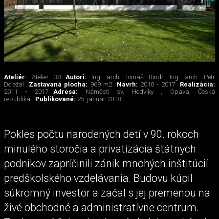
Ateliér:
Atelier 38
Autori:
Ing. arch. Tomáš Bindr, Ing. arch. Petr
Doležal
Zastavaná plocha:
969 m2
Návrh:
2010 - 2017
Realizácia:
2011 - 2017
Adresa:
Náměstí sv. Hedviky , Opava, Česká
republika
Publikované:
25. január 2018
Pokles počtu narodených detí v 90. rokoch
minulého storočia a privatizácia štátnych
podnikov zapríčinili zánik mnohých inštitúcií
predškolského vzdelávania. Budovu kúpil
súkromný investor a začal s jej premenou na
živé obchodné a administratívne centrum.