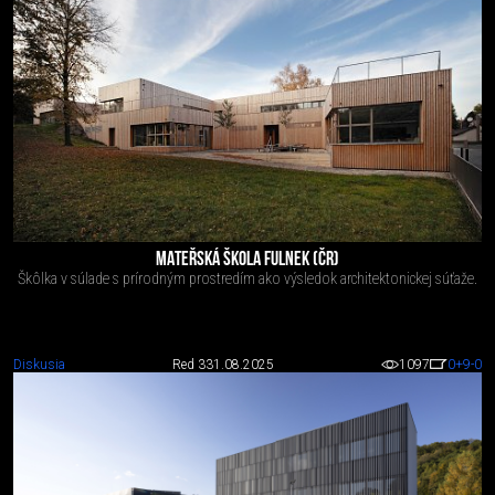
MATEŘSKÁ ŠKOLA FULNEK (ČR)
Škôlka v súlade s prírodným prostredím ako výsledok architektonickej súťaže.
Diskusia
Red 3
31.08.2025
1097
0
+9
-0