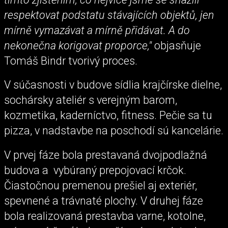
respektovat podstatu stávajících objektů, jen
mírně vymazávat a mírně přidávat. A do
nekonečna korigovat proporce,"
objasňuje
Tomáš Bindr tvorivý proces.
V súčasnosti v budove sídlia krajčírske dielne,
sochársky ateliér s verejným barom,
kozmetika, kaderníctvo, fitness. Pečie sa tu
pizza, v nadstavbe na poschodí sú kancelárie.
V prvej fáze bola prestavaná dvojpodlažná
budova a vybúraný prepojovací krčok.
Čiastočnou premenou prešiel aj exteriér,
spevnené a trávnaté plochy. V druhej fáze
bola realizovaná prestavba varne, kotolne,