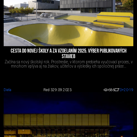
CESTA DO NOVEJ ŠKOLY A ZA VZDELANÍM 2025. VÝBER PUBLIKOVANÝCH
STAVIEB
Začína sa nový školský rok. Prostredie, v ktorom prebieha vyučovací proces, v
mnohom vplýva aj na žiakov, učiteľov a výsledky ich spoločnej práce...
Diela
Red 3
29.09.2023
686
0
+20
-19