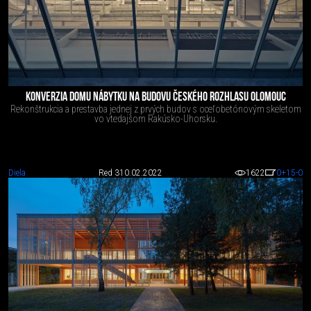
KONVERZIA DOMU NÁBYTKU NA BUDOVU ČESKÉHO ROZHLASU OLOMOUC
Rekonštrukcia a prestavba jednej z prvých budov s oceľobetónovým skeletom
vo vtedajšom Rakúsko-Uhorsku.
Diela
Red 3
10.02.2022
1622
0
+15
-0