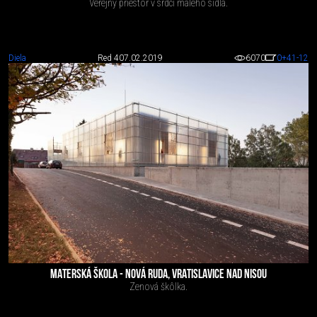
Verejný priestor v srdci malého sídla.
Diela
Red 4
07.02.2019
6070
0
+41
-12
MATERSKÁ ŠKOLA - NOVÁ RUDA, VRATISLAVICE NAD NISOU
Zenová škôlka.