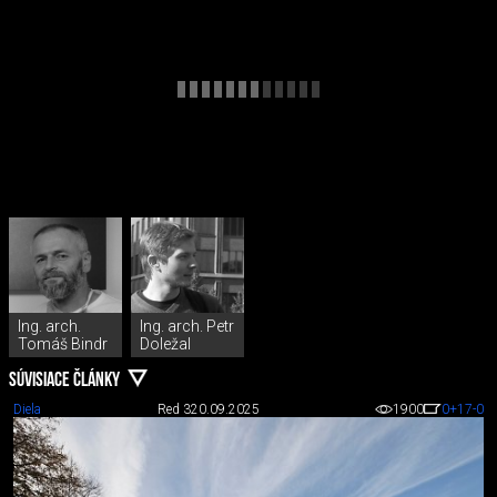
Ing. arch.
Ing. arch. Petr
Tomáš Bindr
Doležal
SÚVISIACE ČLÁNKY
Diela
Red 3
20.09.2025
1900
0
+17
-0