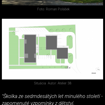
Foto: Roman Polášek
Situácia
Autor: Atelier 38
"Školka ze sedmdesátých let minulého století -
zapomenuté vzpomínky z dětství,