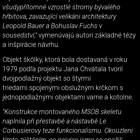
všudypřítomné vzrostlé stromy bývalého
hřbitova, zavazující velikáni architektury
Leopold Bauer a Bohuslav Fuchs v
sousedství,"
vymenúvajú autori základné tézy
a inšpirácie návrhu.
Objekt škôlky, ktorá bola dostavaná v roku
1979 podľa projektu Jana Chvátala tvoril
dvojpodlažný objekt so štyrmi
triedami spojenými obslužným krčkom s
jednopodlažnými objektami varne a kotolne.
"Konstrukce montovaného MSOB skeletu
naplnila při přestavbě a nástavbě Le
Corbusierovy teze funkcionalismu. Okouzleni
tímto zjištěním, co nejvíce jsme se snažili