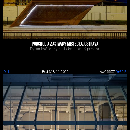
PODCHOD A ZASTÁVKY MÍSTECKÁ, OSTRAVA
Dynamické formy pre frekventovaný priestor.
Diela
Red 3
18.11.2022
933
0
+25
-2