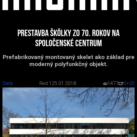
Prestavba škôlky zo 70. rokov na
spoločenské centrum
Prefabrikovaný montovaný skelet ako základ pre
moderný polyfunkčný objekt.
Diela
Red 1
25.01.2018
1477
0
+20