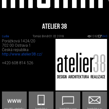
Atelier 38
Ľudia
Tomáš Bindr
01.02.2018
1262
0
+0
Porážková 1424/20
702 00 Ostrava 1
Česká republika
http://www.atelier38.cz/
+420 608 814 526
navštív stránku
kontaktuj
kontaktuj cez
kontaktuj e-