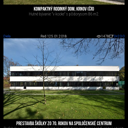
KOMPAKTNÝ RODINNÝ DOM, KRNOV (ČR)
Hutné bývanie "v kocke" s pôdorysom 86 m2.
Diela
Red 1
25.01.2018
1478
0
+20
-0
PRESTAVBA ŠKÔLKY ZO 70. ROKOV NA SPOLOČENSKÉ CENTRUM