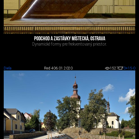
PODCHOD A ZASTÁVKY MÍSTECKÁ, OSTRAVA
Dynamické formy pre frekventovaný priestor.
Diela
Red 4
06.01.2020
1527
0
+15
-0