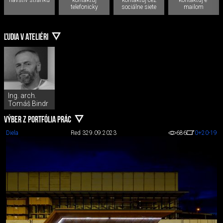
telefonicky
sociálne siete
mailom
ĽUDIA V ATELIÉRI
Ing. arch.
Tomáš Bindr
VÝBER Z PORTFÓLIA PRÁC
Diela
Red 3
29.09.2023
686
0
+20
-19