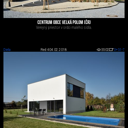
CENTRUM OBCE VELKÁ POLOM (ČR)
Verejný priestor v srdci malého sídla.
Diela
Red 4
04.02.2018
3502
0
+31
-7