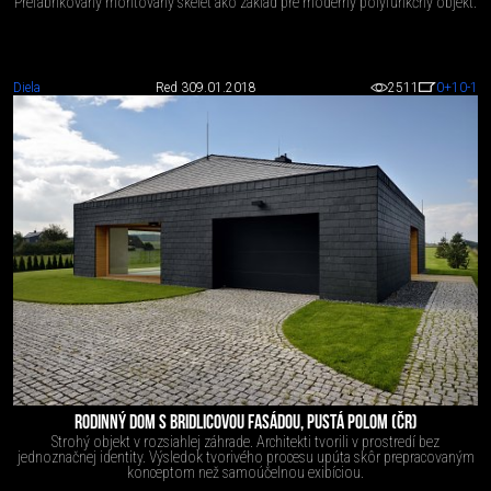
Prefabrikovaný montovaný skelet ako základ pre moderný polyfunkčný objekt.
Diela
Red 3
09.01.2018
2511
0
+10
-1
RODINNÝ DOM S BRIDLICOVOU FASÁDOU, PUSTÁ POLOM (ČR)
Strohý objekt v rozsiahlej záhrade. Architekti tvorili v prostredí bez
jednoznačnej identity. Výsledok tvorivého procesu upúta skôr prepracovaným
konceptom než samoúčelnou exibíciou.