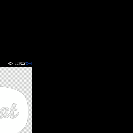
4229
0
+4