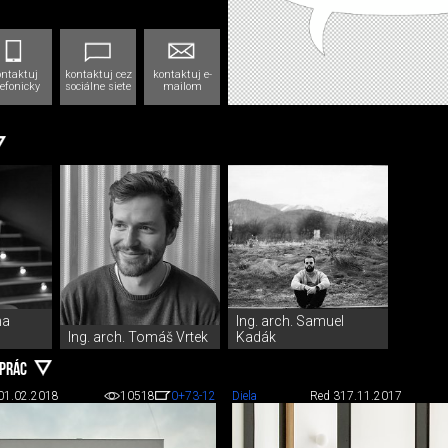
ontaktuj
kontaktuj cez
kontaktuj e-
lefonicky
sociálne siete
mailom
na
Ing. arch. Samuel
Ing. arch. Tomáš Vrtek
Kadák
 PRÁC
01.02.2018
10518
0
+73
-12
Diela
Red 3
17.11.2017