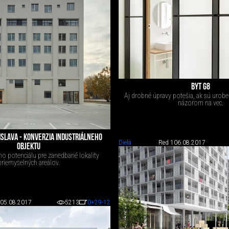
BYT G8
Aj drobné úpravy potešia, ak sú urob
názorom na vec.
ISLAVA - KONVERZIA INDUSTRIÁLNEHO
Diela
Red 1
06.08.2017
OBJEKTU
o potenciálu pre zanedbané lokality
priemyselných areálov.
05.08.2017
5213
0
+29
-12