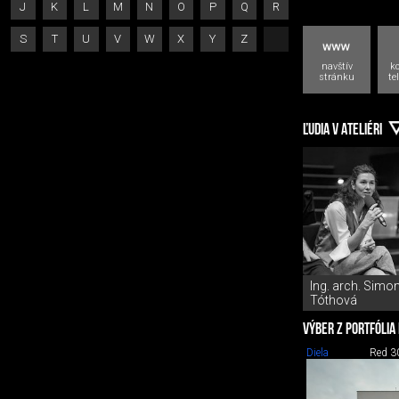
J
K
L
M
N
O
P
Q
R
S
T
U
V
W
X
Y
Z
navštív
k
stránku
te
ĽUDIA V ATELIÉRI
Ing. arch. Simo
Tóthová
VÝBER Z PORTFÓLIA
Diela
Red 3