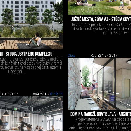
JUŽNÉ MESTO, ZÓNA A3 - ŠTÚDIA OB
Rezidenčný projekt ateliéru GutGut. 
developerskej súťaže na návrh obytne
hranici Petržalky.
III - ŠTÚDIA OBYTNÉHO KOMPLEXU
Diela
Red 3
24.07.2017
stavíme dva rezidenčné projekty ateliéru
ch je návrh tretej etapy výstavby v rámci
tu novej štvrte v západnej časti územia
Bory (pri...
16.07.2017
4791
0
+18
-11
DOM NA NÁROŽÍ, BRATISLAVA - ARCHIT
Projekt ateliéru GutGut sa zaoberá
mestského domu v centre Bratislavy
variantných riešeniach hľadajú formu a 