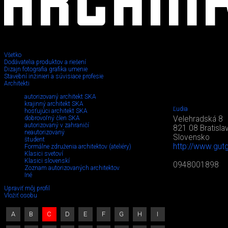
Všetko
Dodávatelia produktov a riešení
Dizajn fotografia grafika umenie
Stavební inžinieri a súvisiace profesie
Architekti
autorizovaný architekt SKA
krajinný architekt SKA
Ľudia
hosťujúci architekt SKA
dobrovoľný člen SKA
Velehradská 8
autorizovaný v zahraničí
821 08 Bratisla
neautorizovaný
Slovensko
študent
http://www.gutg
Formálne združenia architektov (ateliéry)
Klasici svetoví
Klasici slovenskí
0948001898
Zoznam autorizovaných architektov
Iné
Upraviť môj profil
Vložiť osobu
A
B
C
D
E
F
G
H
I