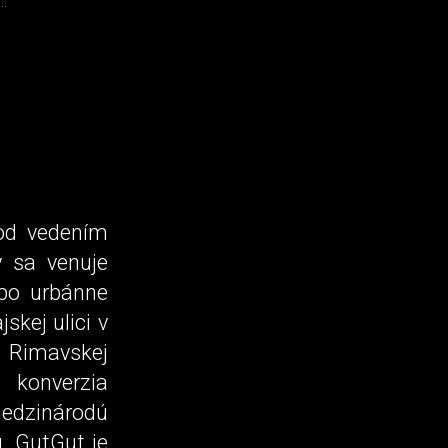
..
pod vedením
ý sa venuje
 po urbánne
skej ulici v
v Rimavskej
konverzia
 medzinárodú
u. GutGut je