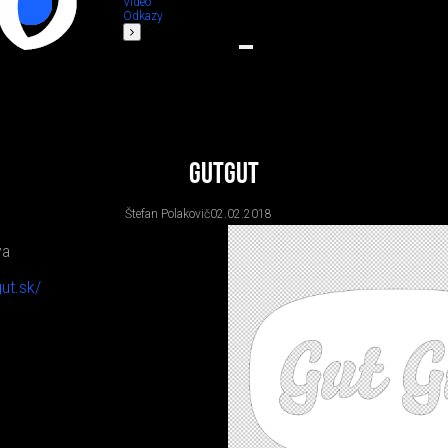
Video
Odkazy
Gutgut
Štefan Polakovič
02.02.2018
va
ut.sk/