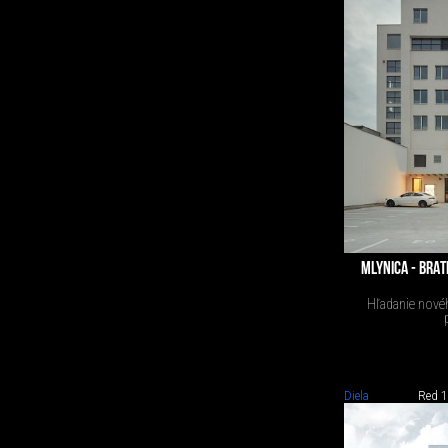
MLYNICA - BRAT
Hľadanie novéh
Diela
Red 1