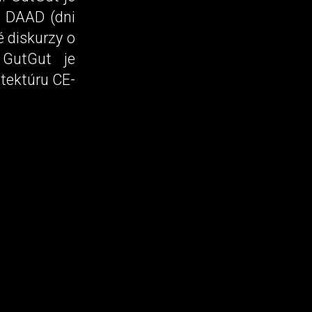
lu DAAD (dni
é diskurzy o
 GutGut je
tektúru CE-