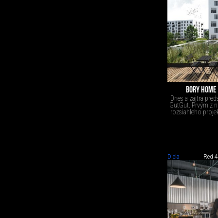
BORY HOME 
Dnes a zajtra pred
GutGut. Prvým z ni
rozsiahleho projek
Diela
Red 4