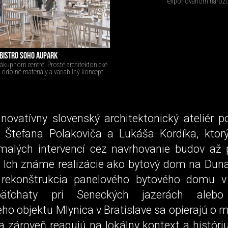
exponovanom nároží.
BISTRO SOHO AUPARK
 nákupnom centre. Prosté architektonické
é odolné materiály a variabilný koncept.
inovatívny slovenský architektonický ateliér 
v Štefana Polakoviča a Lukáša Kordíka, ktor
malých intervencí cez navrhovanie budov až
 Ich známe realizácie ako bytový dom na Dunaj
, rekonštrukcia panelového bytového domu 
päťchaty pri Seneckých jazerách alebo 
eho objektu Mlynica v Bratislave sa opierajú o
 zároveň reagujú na lokálny kontext a históri