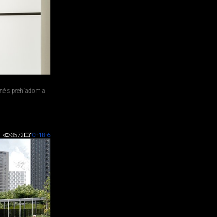
ené s prehľadom a
3572
0
+18
-6