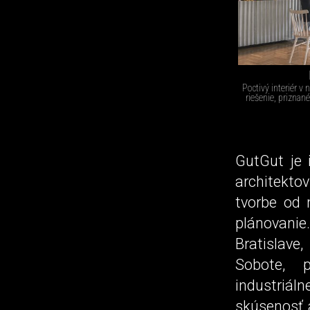
Poctivý interiér v
riešenie, priznan
GutGut je 
architekto
tvorbe od 
plánovanie.
Bratislave
Sobote, 
industriáln
skúsenosť a