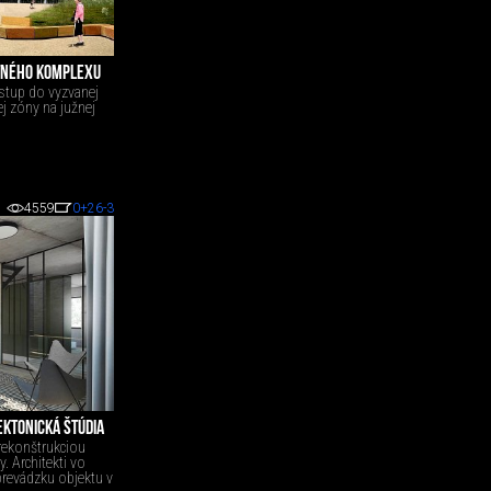
YTNÉHO KOMPLEXU
Vstup do vyzvanej
j zóny na južnej
4559
0
+26
-3
EKTONICKÁ ŠTÚDIA
 rekonštrukciou
. Architekti vo
prevádzku objektu v