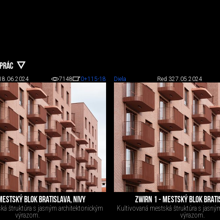
 PRÁC
18.06.2024
7148
0
+115
-18
Diela
Red 3
27.05.2024
MESTSKÝ BLOK BRATISLAVA, NIVY
ZWIRN 1 - MESTSKÝ BLOK BRATI
ká štruktúra s jasným architektonickým
Kultivovaná mestská štruktúra s jasný
výrazom.
výrazom.