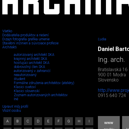
Všetko
Dodávatelia produktov a riešení
Dizajn fotografia grafika umenie
Ľudia
Stavební inžinieri a súvisiace profesie
Architekti
Daniel Bart
autorizovaný architekt SKA
Ing. arch.
krajinný architekt SKA
hosťujúci architekt SKA
dobrovoľný člen SKA
Bratislavská 16
autorizovaný v zahraničí
900 01 Modra
neautorizovaný
študent
Slovensko
Formálne združenia architektov (ateliéry)
Klasici svetoví
http://www.proj
Klasici slovenskí
Zoznam autorizovaných architektov
0915 640 724
Iné
Upraviť môj profil
Vložiť osobu
A
B
C
D
E
F
G
H
I