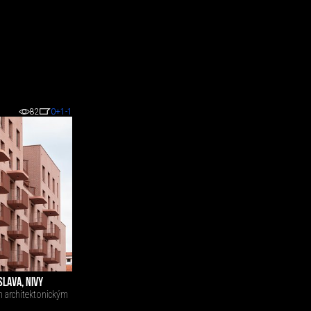
82
0
+1
-1
SLAVA, NIVY
m architektonickým