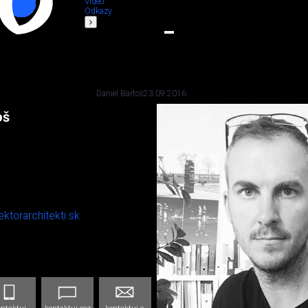
Video
Odkazy
Daniel Bartoš
23.09.2016
oš
ektorarchitekti.sk