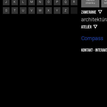
navštív
k
J
K
L
M
N
O
P
Q
R
stránku
te
S
T
U
V
W
X
Y
Z
ZAMERANIE
architektúra
ATELIÉR
Compass
KONTAKT - INTERAK