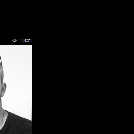
1158
0