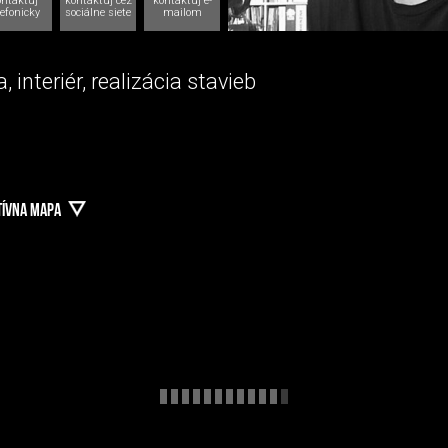
ontaktuj
kontaktuj cez
kontaktuj e-
lefonicky
sociálne siete
mailom
, interiér, realizácia stavieb
TÍVNA MAPA