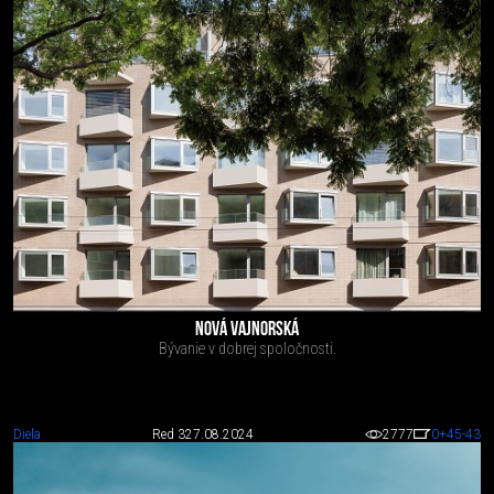
NOVÁ VAJNORSKÁ
Bývanie v dobrej spoločnosti.
Diela
Red 3
27.08.2024
2777
0
+45
-43