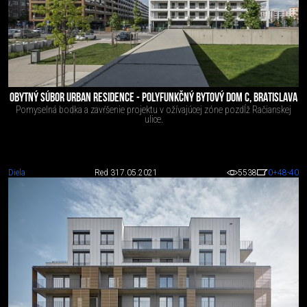
OBYTNÝ SÚBOR URBAN RESIDENCE - POLYFUNKČNÝ BYTOVÝ DOM C, BRATISLAVA
Pomyselná bodka a zavŕšenie projektu v ožívajúcej zóne pozdĺž Račianskej
ulice.
Diela
Red 3
17.05.2021
5538
0
+48
-40