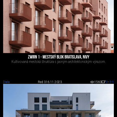
ZWIRN 1 - MESTSKÝ BLOK BRATISLAVA, NIVY
Kultivovaná mestská štruktúra s jasným architektonickým výrazom.
Diela
Red 3
16.11.2023
1560
0
+3
-1