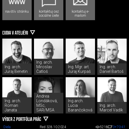
navštív stránku
kontaktuj cez
kontaktuj e-
sociálne siete
mailom
ĽUDIA V ATELIÉRI
Ing. arch.
Ing. arch.
Miroslav
Ing. Mgr. art.
Ing. arch.
Juraj Benetin
Čatloš
Juraj Kurpaš
Daniel Bartoš
Andrea
Ing. arch.
Londáková,
Ing.arch.
Roman
MSc,
Lucia
Ing. arch.
Janata
SAR/MSA
Barančoková
Marcel Vadík
VÝBER Z PORTFÓLIA PRÁC
Diela
Red 3
28.10.2024
5218
0
+70
-41