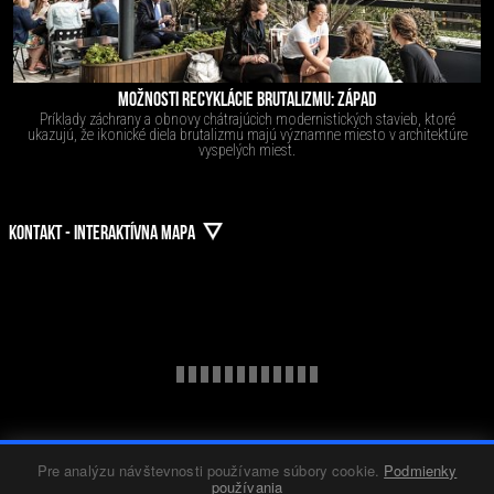
MOŽNOSTI RECYKLÁCIE BRUTALIZMU: ZÁPAD
Príklady záchrany a obnovy chátrajúcich modernistických stavieb, ktoré
ukazujú, že ikonické diela brutalizmu majú významne miesto v architektúre
vyspelých miest.
KONTAKT - INTERAKTÍVNA MAPA
Pre analýzu návštevnosti používame súbory cookie.
Podmienky
používania