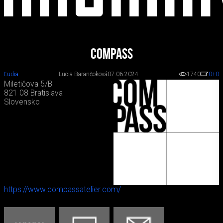
Compass
Ľudia
Lucia Barančoková
07.06.2024
1740
0
+0
Miletičova 5/B
821 08 Bratislava
Slovensko
https://www.compassatelier.com/