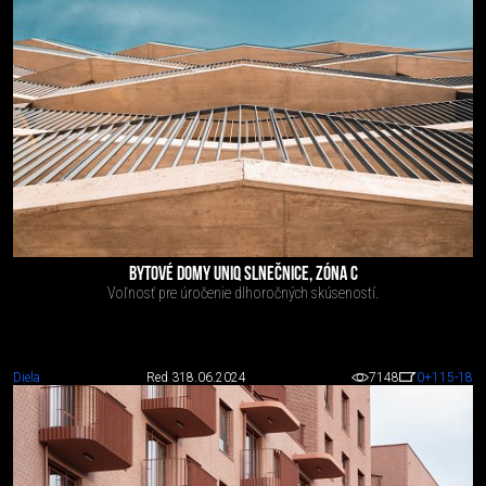
BYTOVÉ DOMY UNIQ SLNEČNICE, ZÓNA C
Voľnosť pre úročenie dlhoročných skúseností.
Diela
Red 3
18.06.2024
7148
0
+115
-18