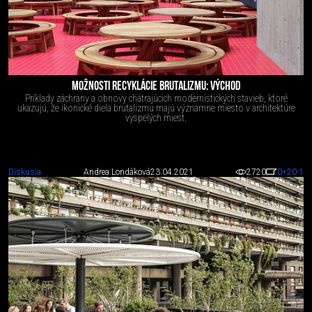
MOŽNOSTI RECYKLÁCIE BRUTALIZMU: VÝCHOD
Príklady záchrany a obnovy chátrajúcich modernistických stavieb, ktoré
ukazujú, že ikonické diela brutalizmu majú významne miesto v architektúre
vyspelých miest.
Diskusia
Andrea Londáková
23.04.2021
2720
0
+20
-1