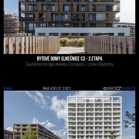
BYTOVÉ DOMY SLNEČNICE C3 - 2.ETAPA
Zavŕšenie trilógie ateliéru Compass v zóne Viladomy.
Diela
Red 4
30.07.2021
5901
0
+36
-15