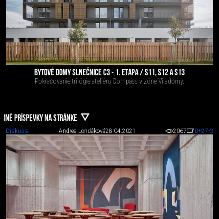
BYTOVÉ DOMY SLNEČNICE C3 - 1. ETAPA / S11, S12 A S13
Pokračovanie trilógie ateliéru Compass v zóne Viladomy.
INÉ PRÍSPEVKY NA STRÁNKE
Diskusia
Andrea Londáková
28.04.2021
2067
0
+27
-3