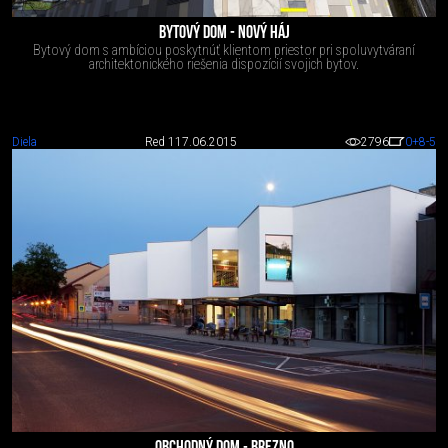
BYTOVÝ DOM - NOVÝ HÁJ
Bytový dom s ambíciou poskytnúť klientom priestor pri spoluvytváraní
architektonického riešenia dispozícií svojich bytov.
Diela
Red 1
17.06.2015
2796
0
+8
-5