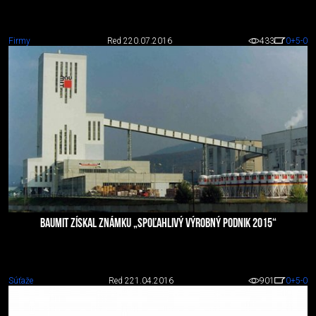
Firmy
Red 2
20.07.2016
433
0
+5
-0
BAUMIT ZÍSKAL ZNÁMKU „SPOĽAHLIVÝ VÝROBNÝ PODNIK 2015“
Súťaže
Red 2
21.04.2016
901
0
+5
-0