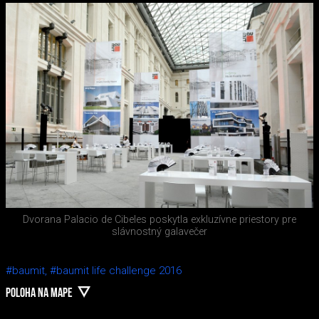
Dvorana Palacio de Cibeles poskytla exkluzívne priestory pre
slávnostný galavečer
#baumit,
#baumit life challenge 2016
POLOHA NA MAPE