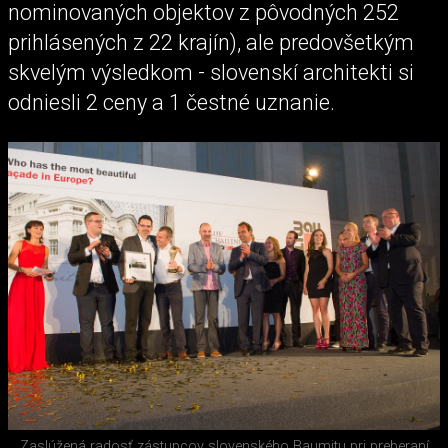
nominovaných objektov z pôvodných 252
prihlásených z 22 krajín), ale predovšetkým
skvelým výsledkom - slovenskí architekti si
odniesli 2 ceny a 1 čestné uznanie.
Zaslúžená radosť zástupcov slovenského Baumitu pri preberaní