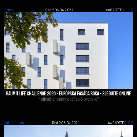
Firmy
Red 2
06.04.2021
870
0
+11
-0
BAUMIT LIFE CHALLENGE 2020 - EURÓPSKA FASÁDA ROKA - SLEDUJTE ONLINE
Najkrajšie fasády opäť zo Slovenska?
Kalendárium
Red 2
06.04.2021
269
0
+0
-0