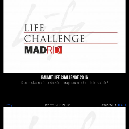
BAUMIT LIFE CHALLENGE 2016
Slovensko najúspešnejšou krajinou na shortliste súťaže!
Firmy
Red 2
23.03.2016
375
0
+4
-0