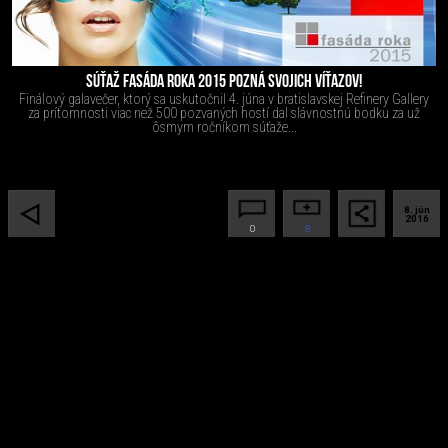
SÚŤAŽ FASÁDA ROKA 2015 POZNÁ SVOJICH VÍŤAZOV!
Finálový galavečer, ktorý sa uskutočnil 4. júna v bratislavskej Refinery Gallery
za prítomnosti viac než 500 pozvaných hostí dal slávnostnú bodku za už
ôsmym ročníkom súťaže...
8. jún
2016
0
8