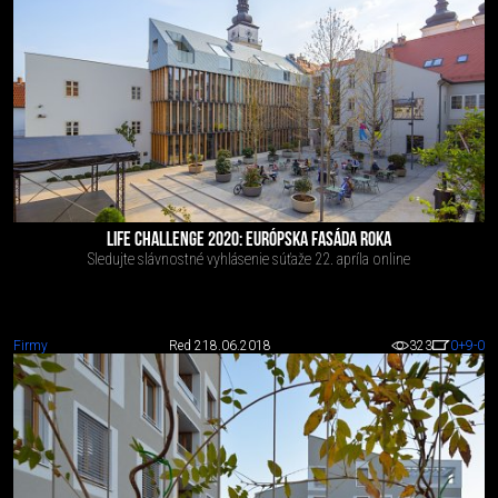
LIFE CHALLENGE 2020: EURÓPSKA FASÁDA ROKA
Sledujte slávnostné vyhlásenie súťaže 22. apríla online
Firmy
Red 2
18.06.2018
323
0
+9
-0