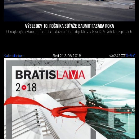
VÝSLEDKY 10. ROČNÍKA SÚŤAŽE BAUMIT FASÁDA ROKA
O najkrajšiu Baumit fasádu súťažilo 165 objektov v 5 súťažných kategóriách.
Kalendárium
Red 2
13.06.2018
242
0
+8
-0