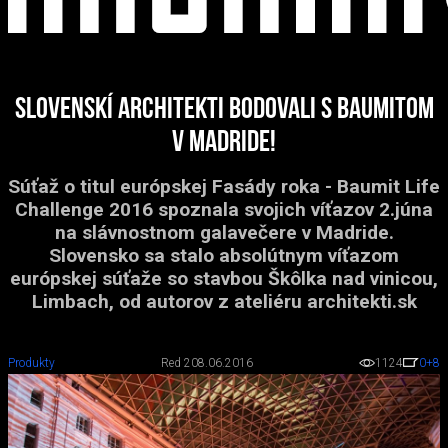
Slovenskí architekti bodovali s Baumitom
v Madride!
Súťaž o titul európskej Fasády roka - Baumit Life
Challenge 2016 spoznala svojich víťazov 2.júna
na slávnostnom galavečere v Madride.
Slovensko sa stalo absolútnym víťazom
európskej súťaže so stavbou Škôlka nad vinicou,
Limbach, od autorov z ateliéru architekti.sk
Produkty
Red 2
08.06.2016
1124
0
+8