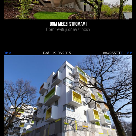
DOM MEDZI STROMAMI
Dom "levitujúci" na stĺpoch
Diela
Red 1
19.06.2015
4955
0
+16
-8