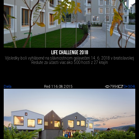
LIFE CHALLENGE 2018
Výsledky boli vyhlásené na slávnostnom galavečeri 14. 6. 2018 v bratislavskej
Redute za účasti viac ako 500 hostí z 27 krajín
Diela
Red 1
16.08.2015
7996
0
+30
-8