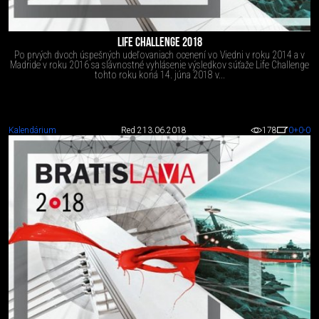
LIFE CHALLENGE 2018
Po prvých dvoch úspešných udeľovaniach ocenení vo Viedni v roku 2014 a v
Madride v roku 2016 sa slávnostné vyhlásenie výsledkov súťaže Life Challenge
tohto roku koná 14. júna 2018 v...
Kalendárium
Red 2
13.06.2018
178
0
+0
-0