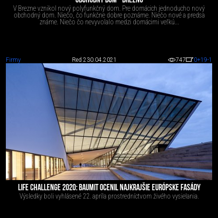
OBCHODNÝ DOM - BREZNO
V Brezne vznikol nový polyfunkčný dom. Pre domácich jednoducho nový
obchodný dom. Niečo, čo funkčne dobre poznáme. Niečo nové a predsa
známe. Niečo čo nevyvolalo medzi domácimi veľkú...
Firmy
Red 2
30.04.2021
747
0
+19
-1
LIFE CHALLENGE 2020: BAUMIT OCENIL NAJKRAJŠIE EURÓPSKE FASÁDY
Výsledky boli vyhlásené 22. apríla prostredníctvom živého vysielania.