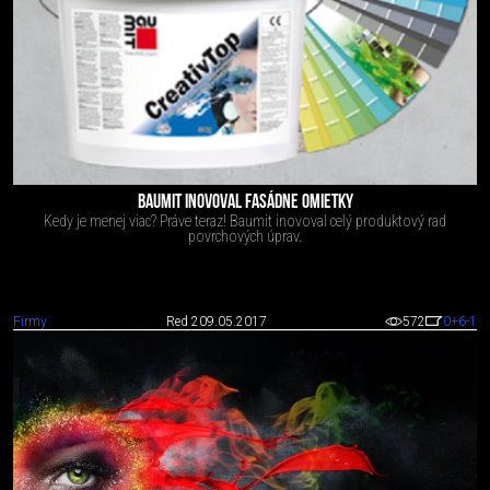
BAUMIT INOVOVAL FASÁDNE OMIETKY
Kedy je menej viac? Práve teraz! Baumit inovoval celý produktový rad
povrchových úprav.
Firmy
Red 2
09.05.2017
572
0
+6
-1