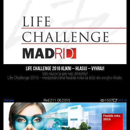
LIFE CHALLENGE 2016 KLIKNI – HLASUJ – VYHRAJ!
Váš názor je pre nás dôležitý!
Life Challenge 2016 – medzinárodná fasáda roka sa blíži do svojho finále.
Súťaže
Red 2
11.06.2015
1507
0
+2
-0