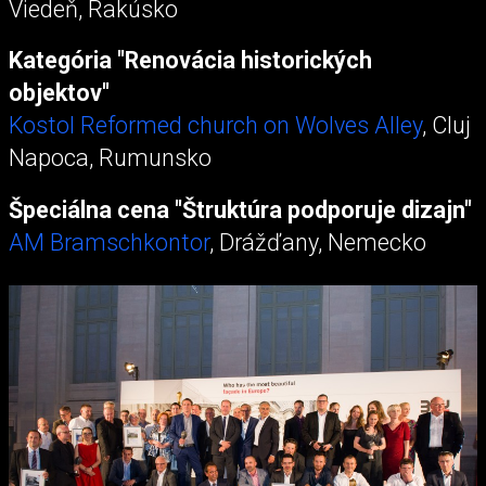
Viedeň, Rakúsko
Kategória "Renovácia historických
objektov"
Kostol Reformed church on Wolves Alley
, Cluj
Napoca, Rumunsko
Špeciálna cena "Štruktúra podporuje dizajn"
AM Bramschkontor
, Drážďany, Nemecko