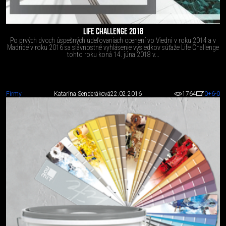
LIFE CHALLENGE 2018
Po prvých dvoch úspešných udeľovaniach ocenení vo Viedni v roku 2014 a v
Madride v roku 2016 sa slávnostné vyhlásenie výsledkov súťaže Life Challenge
tohto roku koná 14. júna 2018 v...
Firmy
Katarína Senderáková
22.02.2016
1764
0
+6
-0