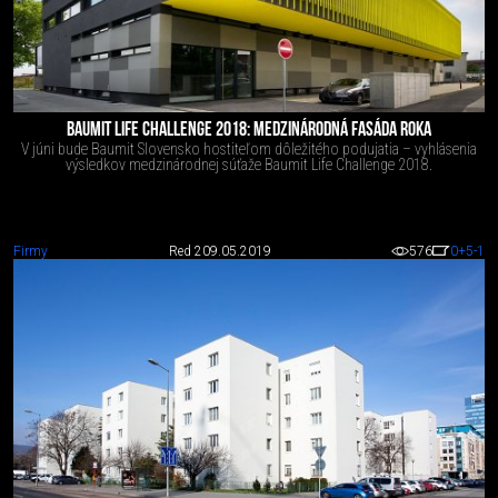
BAUMIT LIFE CHALLENGE 2018: MEDZINÁRODNÁ FASÁDA ROKA
V júni bude Baumit Slovensko hostiteľom dôležitého podujatia – vyhlásenia
výsledkov medzinárodnej súťaže Baumit Life Challenge 2018.
Firmy
Red 2
09.05.2019
576
0
+5
-1