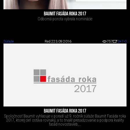
BAUMIT FASÁDA ROKA 2017
Odborná porota vybrala nominácie
Súťaže
Red 2
23.09.2016
757
0
+7
-0
BAUMIT FASÁDA ROKA 2017
Spoločnosť Baumit vyhlasuje v poradí už 9. ročník súťaže Baumit Fasáda roka
2017, ktorej cieľ ostáva rovnaký, a to trvalé presadzovanie a podpora kvality
fasád novostavieb,...