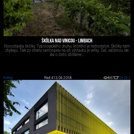
ŠKÔLKA NAD VINICOU - LIMBACH
Novostavba škôlky. Typologického druhu, ktorého je nedostatok. Škôlky nám
chýbajú. Tlak zo strany samospráv na ich výstavbu je veľký. Žiaľ, väčšinou ide
iba o čisto utilitárne...
Firmy
Red 4
13.04.2018
867
0
+15
-1