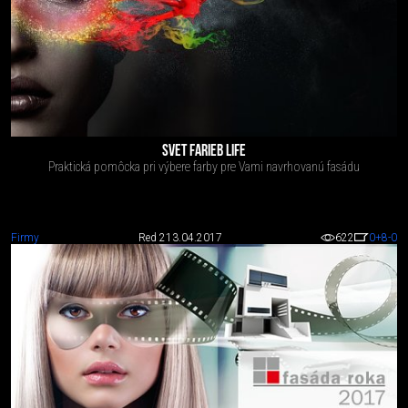
SVET FARIEB LIFE
Praktická pomôcka pri výbere farby pre Vami navrhovanú fasádu
Firmy
Red 2
13.04.2017
622
0
+8
-0