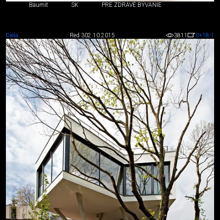
Baumit
SK
PRE ZDRAVÉ BÝVANIE
Diela
Red 3
02.10.2015
3811
0
+18
-1