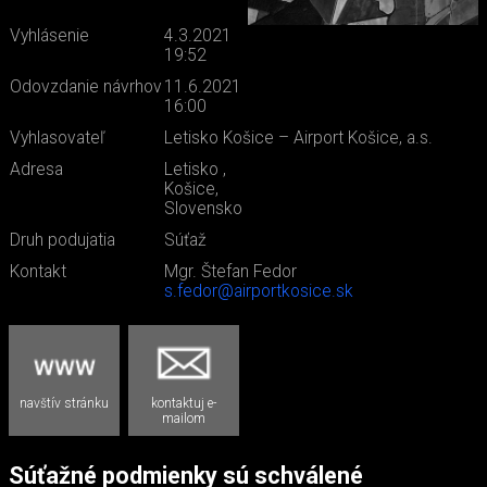
Vyhlásenie
4.3.2021
19:52
Odovzdanie návrhov
11.6.2021
16:00
Vyhlasovateľ
Letisko Košice – Airport Košice, a.s.
Adresa
Letisko ,
Košice,
Slovensko
Druh podujatia
Súťaž
Kontakt
Mgr. Štefan Fedor
s.fedor@airportkosice.sk
navštív stránku
kontaktuj e-
mailom
Súťažné podmienky sú schválené