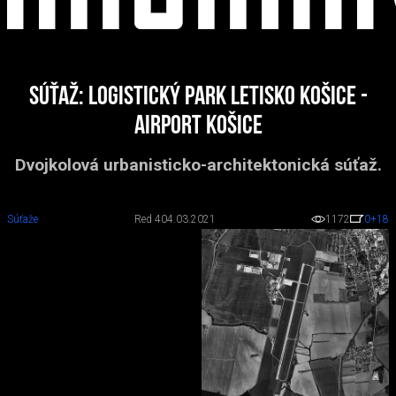
Súťaž: Logistický park Letisko Košice -
Airport Košice
Dvojkolová urbanisticko-architektonická súťaž.
Súťaže
Red 4
04.03.2021
1172
0
+18