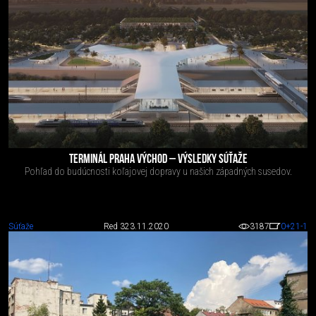
TERMINÁL PRAHA VÝCHOD – VÝSLEDKY SÚŤAŽE
Pohľad do budúcnosti koľajovej dopravy u našich západných susedov.
Súťaže
Red 3
23.11.2020
3187
0
+21
-1