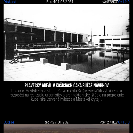
Diskusia
Red 4
04.03.2021
578
0
+14
-0
PLAVECKÝ AREÁL V KOŠICIACH ČAKÁ SÚŤAŽ NÁVRHOV
Poslanci Mestského zastupiteľstva mesta Košice schválili vyhlásenie a
rozpočet na realizáciu urbanisticko-architektonickej štúdie na prepojenie
kúpaliska Červená hviezda a Mestskej krytej...
Súťaže
Red 4
27.01.2021
1271
0
+15
-0