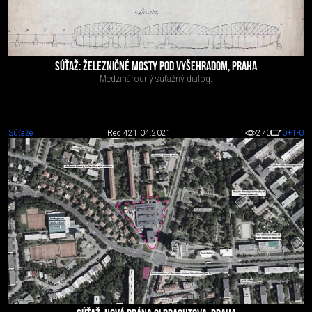
SÚŤAŽ: ŽELEZNIČNÉ MOSTY POD VYŠEHRADOM, PRAHA
Medzinárodný súťažný dialóg.
Súťaže
Red 4
21.04.2021
270
0
+1
-0