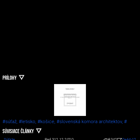
PRÍLOHY
#súťaž,
#letisko,
#košice,
#slovenská komora architektov,
#
SÚVISIACE ČLÁNKY
Súťaže
Red 3
12.12.2020
8342
0
+64
-12