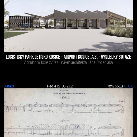
LOGISTICKÝ PARK LETISKO KOŠICE - AIRPORT KOŠICE, A.S. - VÝSLEDKY SÚŤAŽE
V druhom kole zvíťazil návrh architekta Jána Droždiaka.
Súťaže
Red 4
12.05.2021
265
0
+0
-0