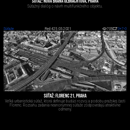
SÚŤAŽ: NOVÁ BRÁNA OLBRACHTOVA, PRAHA
Súťažný dialóg o návrh multifunkčného objektu.
Súťaže
Red 4
25.03.2021
705
0
+7
-0
SÚŤAŽ: FLORENC 21, PRAHA
Veľká urbanistická súťaž, ktorá definuje budúci rozvoj a podobu pražskej časti
Florenc. Rozsahu zadania neanonymnej súťaže zodpovedajú atraktívne
odmeny.