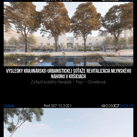
VÝSLEDKY KRAJINÁRSKO-URBANISTICKEJ SÚŤAŽE REVITALIZÁCIA MLYNSKÉHO
NÁHONU V KOŠICIACH
Zvíťazil kolektív Hanáček – Fejo – Gloneková.
Súťaže
Red 3
07.12.2021
2030
0
+24
-29