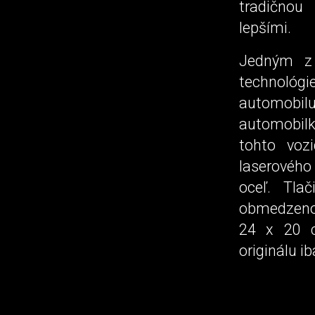
tradičnou 
lepšími.
Jedným z 
technológ
automobilu
automobilk
tohto vozi
laserového 
oceľ. Tla
obmedzenou
24 x 20 c
originálu i