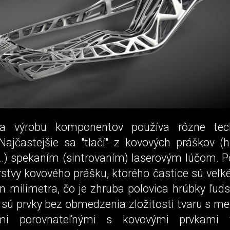
a výrobu komponentov používa rôzne tec
Najčastejšie sa "tlačí" z kovových práškov (hl
..) spekaním (sintrovaním) laserovým lúčom. P
stvy kovového prášku, ktorého častice sú veľk
in milimetra, čo je zhruba polovica hrúbky ľud
sú prvky bez obmedzenia zložitosti tvaru s m
ami porovnateľnými s kovovými prvkami 