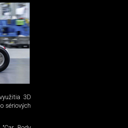
yužitia 3D
do sériových
 "Car Body