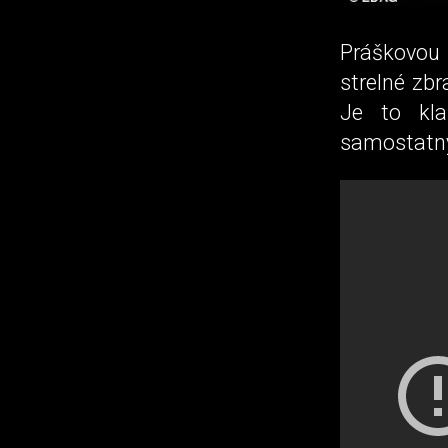
Práškovou 
strelné zbr
Je to kla
samostatnýc