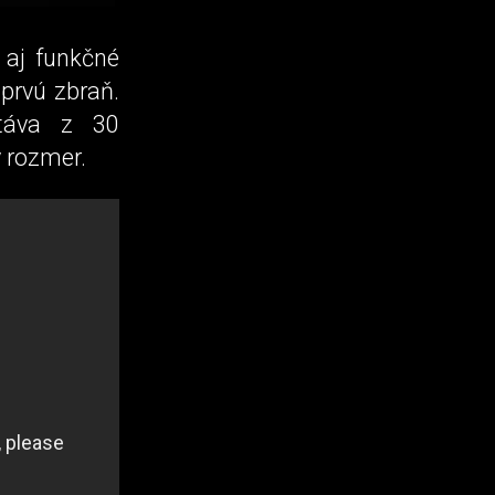
 aj funkčné
 prvú zbraň.
stáva z 30
 rozmer.