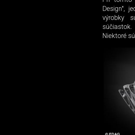
Design", j
výrobky s
súčiastok.
Niektoré sú