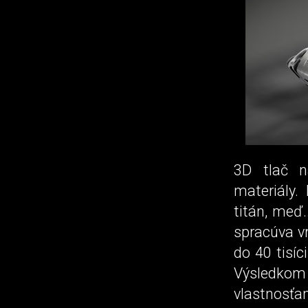
3D tlač n
materiály. 
titán, meď.
spracúva vr
do 40 tisíc
Výsledkom 
vlastnosť