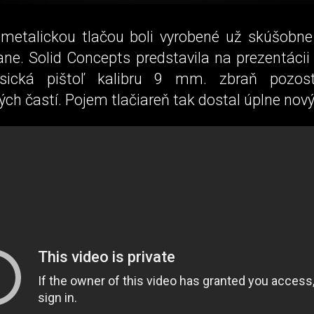
metalickou tlačou boli vyrobené už skúšobne
ane. Solid Concepts predstavila na prezentácii
sická pištoľ kalibru 9 mm. zbraň pozo
h častí. Pojem tlačiareň tak dostal úplne nový