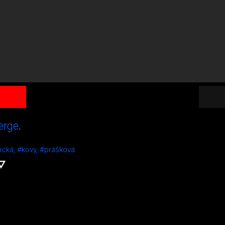
erge
.
ická,
#kovy,
#prášková