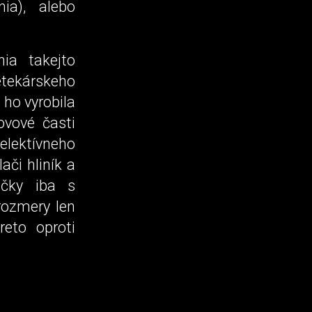
nia), alebo
ia takejto
tekárskeho
ho vyrobila
ovové časti
elektívneho
ači hliník a
ačky iba s
rozmery len
eto oproti