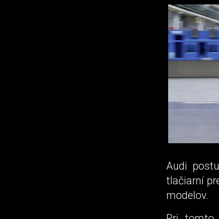
Audi post
tlačiarní p
modelov.
Pri tomto