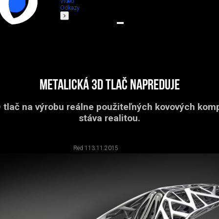
Video
Odkazy
Metalická 3D tlač napreduje
 tlač na výrobu reálne použiteľných kovových kom
stáva realitou.
Red 1
13.11.2015