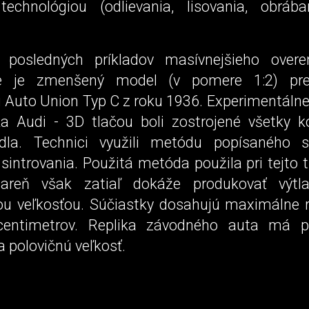
technológiou (odlievania, lisovania, obrába
posledných príkladov masívnejšieho overen
ie je zmenšený model (v pomere 1:2) pre
 Auto Union Typ C z roku 1936. Experimentálne 
a Audi - 3D tlačou boli zostrojené všetky k
dla. Technici využili metódu popísaného s
sintrovania. Použitá metóda použila pri tejto tl
čiareň však zatiaľ dokáže produkovať výtl
 veľkosťou. Súčiastky dosahujú maximálne 
entimetrov. Replika závodného auta má pr
ba polovičnú veľkosť.