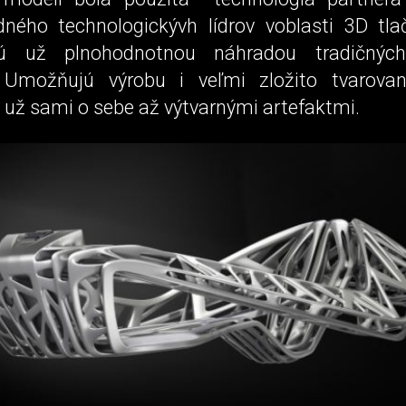
edného technologickývh lídrov voblasti 3D tla
ú už plnohodnotnou náhradou tradičnýc
 Umožňujú výrobu i veľmi zložito tvarovan
 už sami o sebe až výtvarnými artefaktmi.