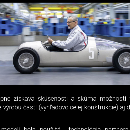
upne získava skúsenosti a skúma možnosti v
re výrobu častí (výhľadovo celej konštrukcie) aj 
 modeli bola použitá technológia partnera