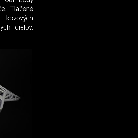
če. Tlačené
h kovových
ých dielov.