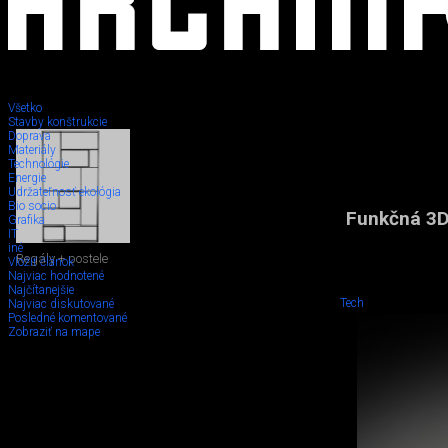
Všetko
Stavby konštrukcie
Doprava
Materiály
Technológie
Energie
Udržateľnosť ekológia
Bio socio
Funkčná 3D
Grafika
IT
iné
Regály + postele
Vložiť článok
Najviac hodnotené
Najčítanejšie
Tech
Najviac diskutované
Posledné komentované
Zobraziť na mape