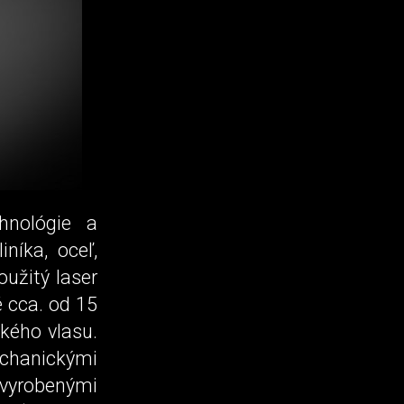
hnológie a
iníka, oceľ,
oužitý laser
é cca. od 15
ského vlasu.
echanickými
vyrobenými