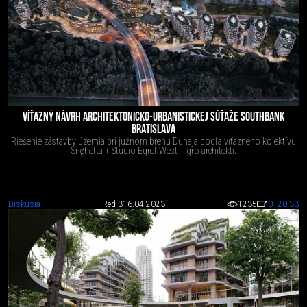
VÍŤAZNÝ NÁVRH ARCHITEKTONICKO-URBANISTICKEJ SÚŤAŽE SOUTHBANK
BRATISLAVA
Riešenie zástavby územia pri južnom brehu Dunaja podľa víťazného kolektívu
Snøhetta + Studio Egret West + gro architekti.
Diskusia
Red 3
16.04.2023
1235
0
+20
-33