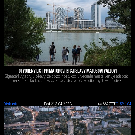
OTVORENÝ LIST PRIMÁTOROVI BRATISLAVY MATÚŠOVI VALLOVI
Signatári vyjadrujú obavy, že pozornosť, ktorú vedenie mesta venuje adaptácii
na klimatickú krízu, nevychádza z dostatočne odborných východísk.
Diskusia
Red 3
13.04.2023
6627
0
+58
-104