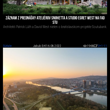
ZÁZNAM Z PREDNÁŠKY ATELIÉROV SNØHETTA A STUDIO EGRET WEST NA FAD
STU
Architekti Patrick Lüth a David West nielen o bratislavskom projekte Soutubank.
Súťaže
Jakub Ertl
16.08.2022
1968
0
+1
-11