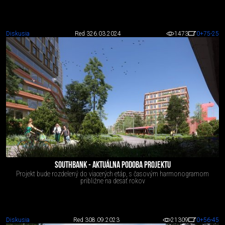
Diskusia
Red 3
26.03.2024
1473
0
+75
-25
SOUTHBANK - AKTUÁLNA PODOBA PROJEKTU
Projekt bude rozdelený do viacerých etáp, s časovým harmonogramom
približne na desať rokov
Diskusia
Red 3
08.09.2023
21309
0
+56
-45