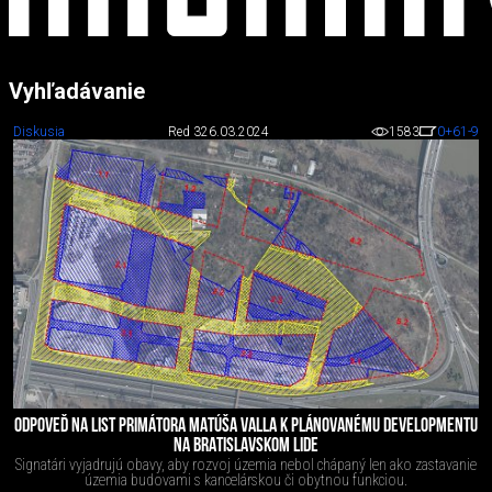
Vyhľadávanie
Diskusia
Red 3
26.03.2024
1583
0
+61
-9
ODPOVEĎ NA LIST PRIMÁTORA MATÚŠA VALLA K PLÁNOVANÉMU DEVELOPMENTU
NA BRATISLAVSKOM LIDE
Signatári vyjadrujú obavy, aby rozvoj územia nebol chápaný len ako zastavanie
územia budovami s kancelárskou či obytnou funkciou.