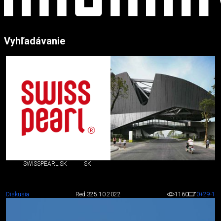
Vyhľadávanie
SWISSPEARL.SK
SK
Diskusia
Red 3
25.10.2022
1160
0
+29
-1