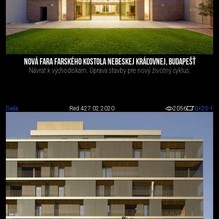
NOVÁ FARA FARSKÉHO KOSTOLA NEBESKEJ KRÁĽOVNEJ, BUDAPEŠŤ
Návrat k východiskám. Úprava stavby pre nový životný cyklus.
Diela
Red 4
27.02.2020
2056
0
+25
-1