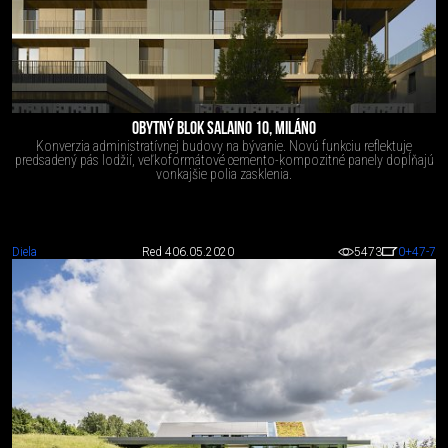
OBYTNÝ BLOK SALAINO 10, MILÁNO
Konverzia administratívnej budovy na bývanie. Novú funkciu reflektuje
predsadený pás lodžií, veľkoformátové cemento-kompozitné panely dopĺňajú
vonkajšie polia zasklenia.
Diela
Red 4
06.05.2020
5473
0
+47
-7