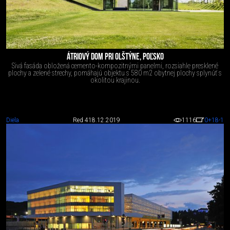
ÁTRIOVÝ DOM PRI OLŠTÝNE, POĽSKO
Sivá fasáda obložená cemento-kompozitnými panelmi, rozsiahle presklené
plochy a zelené strechy, pomáhajú objektu s 580 m2 obytnej plochy splynúť s
okolitou krajinou.
Diela
Red 4
18.12.2019
1116
0
+18
-1