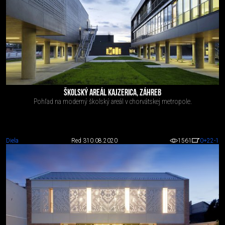
ŠKOLSKÝ AREÁL KAJZERICA, ZÁHREB
Pohľad na moderný školský areál v chorvátskej metropole.
Diela
Red 3
10.08.2020
1561
0
+22
-1