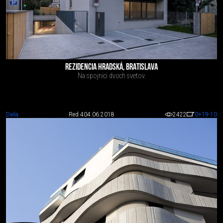
REZIDENCIA HRADSKÁ, BRATISLAVA
Na spojnici dvoch svetov.
Diela
Red 4
04.06.2018
2422
0
+19
-10