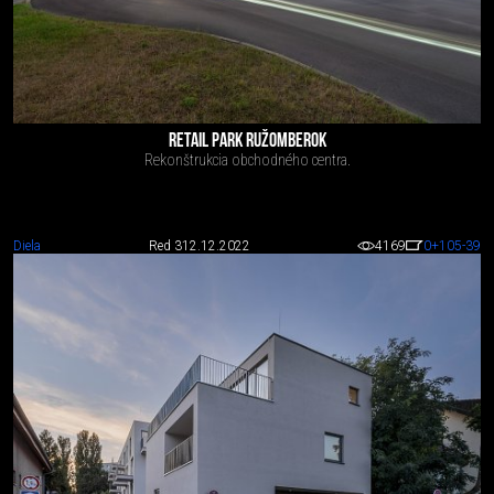
RETAIL PARK RUŽOMBEROK
Rekonštrukcia obchodného centra.
Diela
Red 3
12.12.2022
4169
0
+105
-39