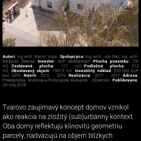
Autori:
Ing.arch. Martin Vojta
Spolupráca:
Ing. arch. Ján Pieš, Ing. arch.
Radovan Zelenák
Investor:
SHF development
Plocha pozemku:
726
m2
Zastavaná plocha:
171 m2
Podlažná plocha:
312
m2
Obostavaný objem:
1567,5 m3
Investičný náklad:
320 000 EUR
bez DPH
Návrh:
2015 - 2016
Realizácia:
2017 - 2017
Adresa:
Priekopnícka, Bratislava-Podunajské Biskupice , Slovensko
Publikované:
29. máj 2018
Tvarovo zaujímavý koncept domov vznikol
ako reakcia na zložitý (sub)urbánny kontext.
Oba domy reflektujú klinovitú geometriu
parcely, nadväzujú na objem blízkych