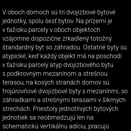
V oboch domoch sú tri dvojizbové bytové
jednotky, spolu šesť bytov. Na prízemí je
v ťažisku parcely v oboch objektoch
vzájomne dispozične zrkadlený totožný
štandardný byt so záhradou. Ostatné byty sú
atypické, keď každý objekt má na poschodí
v ťažisku parcely atyp dvojizbového bytu
s podkrovným mezanínom a strešnou
terasou; na kosých stranách domov sú
trojúrovňové dvojizbové byty s mezanínmi, so
záhradkami a strešnými terasami v šikmých
strechách. Priestory jednotlivých bytových
jednotiek sa neobmedzujú len na
schematickú vertikálnu adíciu, pracujú