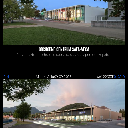
OBCHODNÉ CENTRUM ŠAĽA-VEČA
Novostavba malého obchodného objektu v prímestskej obci.
Diela
Martin Vojta
09.09.2025
1229
0
+38
-0