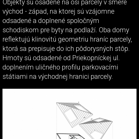
Objekty sú osadené na osi parcely v smere
východ - západ, na ktorej sú vzájomne
odsadené a doplnené spoločným
schodiskom pre byty na podlaží. Oba domy
reflektujú klinovitú geometriu hraníc parcely,
ktorá sa prepisuje do ich pôdorysných stôp.
Hmoty sú odsadené od Priekopníckej ul.
doplnením uličného profilu parkovacími
státiami na východnej hranici parcely.