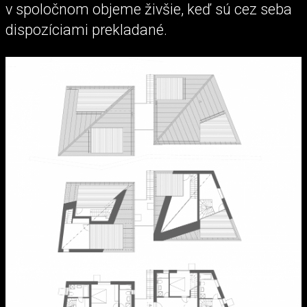
v spoločnom objeme živšie, keď sú cez seba
dispozíciami prekladané.