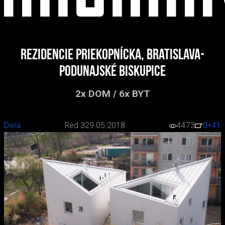
Rezidencie Priekopnícka, Bratislava-
Podunajské Biskupice
2x DOM / 6x BYT
Diela
Red 3
29.05.2018
4473
0
+41