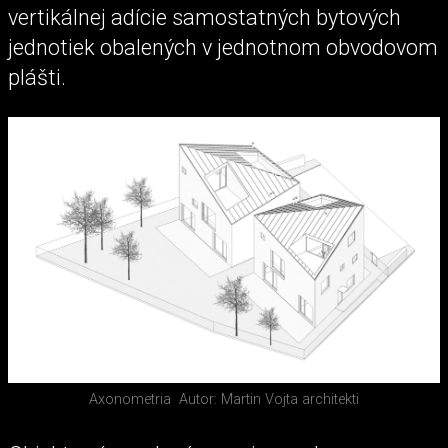
vertikálnej adície samostatných bytových
jednotiek obalených v jednotnom obvodovom
plášti.
Axonometria
Autor: Martin Vojta architekti