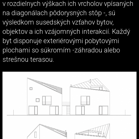
v rozdielnych výškach ich vrcholov vpísaných
na diagonálach pôdorysných stôp -, sú
výsledkom susedských vzťahov bytov,
objektov a ich vzájomných interakcií. Každý
byt disponuje exteriérovými pobytovými
plochami so súkromím -záhradou alebo
strešnou terasou.