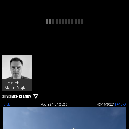
Ing.arch.
Martin Vojta
SÚVISIACE ČLÁNKY
Diela
Red 3
24.04.2026
1530
1
+45
-0