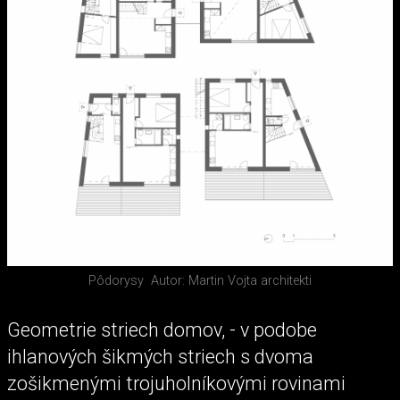
Pôdorysy
Autor: Martin Vojta architekti
Geometrie striech domov, - v podobe
ihlanových šikmých striech s dvoma
zošikmenými trojuholníkovými rovinami