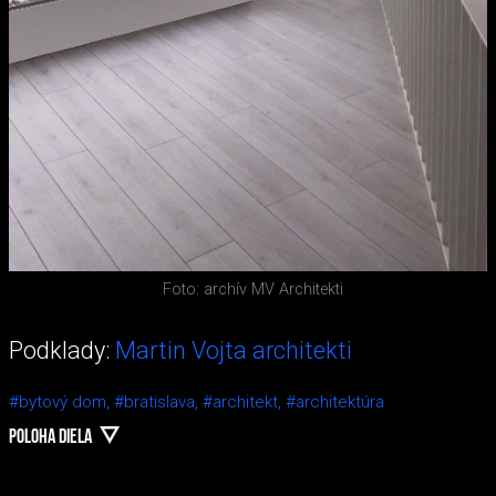
Foto: archív MV Architekti
Podklady:
Martin Vojta architekti
#bytový dom,
#bratislava,
#architekt,
#architektúra
POLOHA DIELA