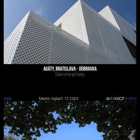
AGÁTY, BRATISLAVA - DÚBRAVKA
Súkromie pri lese.
Diela
Martin Vojta
01.12.2025
1068
0
+29
-0