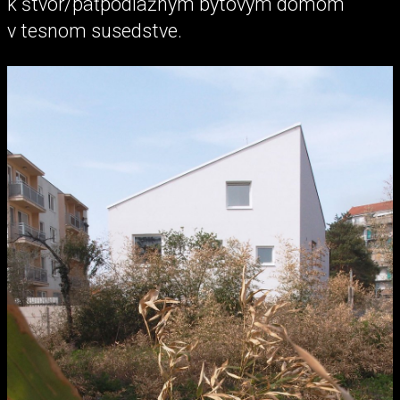
k štvor/päťpodlažným bytovým domom
v tesnom susedstve.