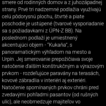
smere od rodinných domov a z juhozápadnej
strany. Prvé tri nadzemné podlažia využívajú
celú pôdorysnú plochu, štvrté a piate
poschodie je ustúpené (tvarové vysporiadanie
sa s požiadavkami z ÚPN-Z BB). Na
poslednom podlaží je umiestnený
akcentujúci objem - “Kukaňa”, s
panoramatickým výhľadom na mesto a
Urpín. Jej smerovanie prepožičiava svoje
natočenie ďalším konštrukčným a výrazovým
prvkom - rozdeľujúce paravány na terasách,
kovové zábradlia v interiéri aj exteriéri.
Natočenie spomínaných prvkov chráni pred
zvedavými pohľadmi pasantov (od rušných
ulíc), ale neobmedzuje majiteľov vo