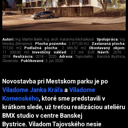
Autori:
Ing. Martin Bielik, Ing. arch. Katarína Michalková
Spolupráca:
Ing.
Monika Zemanová
Plocha pozemku:
2 571,00 m2
Zastavaná plocha:
717,30 m2
Podlažná plocha:
2 066,53 m2
Obostavaný objem:
11 200,00 m3
Investičný náklad:
2,7 mil. EUR
Návrh:
2016 -
2018
Realizácia:
2018 - 2020
Adresa:
Tajovského , Banská Bystrica,
Slovensko
Publikované:
5. jún 2020
Novostavba pri Mestskom parku je po
Viladome Janka Kráľa
a
Viladome
Komenského
, ktoré sme predstavili v
krátkom slede, už treťou realizáciou ateliéru
BMX studio v centre Banskej
Bystrice. Viladom Tajovského nesie