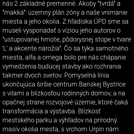
nás 2 základné premenné. Akoby "tvrdá" a
"mäkká": územný plán zóny a naše vnímanie
miesta a jeho okolia. Z hľadiska ÚPD sme sa
museli vysporiadať s víziou jeho autorov o
"ustupovanej hmote, pôdorysnej stope v tvare
'L' a akcente nárožia". Čo sa týka samotného
miesta, alfa a omega bolo pre nás chápanie
vymedzenia budúcej stavby ako rozhrania
takmer dvoch svetov. Pomyselná línia
ukončujúca širšie centrum Banskej Bystrice
s vilami a blízkosťou rodinných domov, a na
opačnej strane rozvojové územie, ktoré čaká
transformácia a výstavba. Blízkosť
mestského parku a výhľadov na prírodný
masív okolia mesta, s vrchom Urpín nám