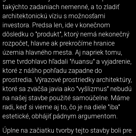
takýchto zadaniach nemenné, a to zladiť
architektonickú víziu s možnosťami
investora. Predsa len, ide v konečnom
dôsledku o "produkt", ktorý nemá nekonečný
rozpočet, hlavne ak prekročíme hranice
územia hlavného mesta. Aj napriek tomu,
sme tvrdohlavo hľadali "ňuansu" a vyjadrenie,
ktoré z nášho pohľadu zapadne do
prostredia. Výrazové prostriedky architektúry,
ktoré sa zväčša javia ako "vyšlizmus" nebudú
na našej stavbe použité samoúčelne. Máme
radi, keď si vieme aj to, čo je na diele "iba"
estetické, obhájiť pádnym argumentom.
Úplne na začiatku tvorby tejto stavby boli pre