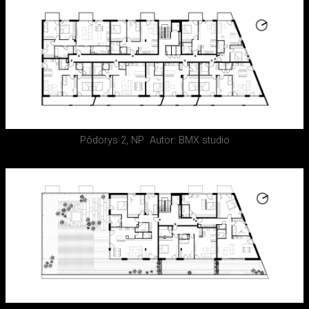
Pôdorys 2, NP
Autor: BMX studio