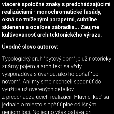
viaceré spoločné znaky s predchádzajúcimi
realizáciami - monochromatické fasády,
okná so zníženými parapetmi, subtílne
sklenené a oceľové zábradlia... Zaujme
kultivovanosť architektonického výrazu.
Úvodné slovo autorov:
Typologický druh "bytový dom" je už notoricky
známy pojem a architekt sa vždy
vysporadúva s úvahou, ako ho poňať "po
novom". Ani my sme nechceli spadnúť do
využitia už overených detailov
z predchádzajúcich realizácií. Hlavne, keď sa
jednalo o miesto s opäť úplne odlišným
geniom loci. No jedno však ostáva pri