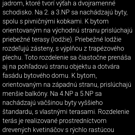
jadrom, ktoré tvorí výťah a dvojramenné
schodisko. Na 2. a 3.NP sa nachádzajú byty,
spolu s pivničnými kobkami. K bytom
orientovaným na východnú stranu prislúchajú
priebežné terasy (lodžie). Priebežné lodžie
rozdeľujú zásteny, s výplňou z trapézového
plechu. Toto rozdelenie sa čiastočne prenáša
aj na pohľadovú stranu objektu a dotvára
fasádu bytového domu. K bytom,
orientovaným na západnú stranu, prislúchajú
menšie balkóny. Na 4.NP a 5.NP sa
nachádzajú väčšinou byty vyššieho
štandardu, s vlastnými terasami. Rozdelenie
terás je realizované prostredníctvom
drevených kvetináčov s rýchlo rastúcou