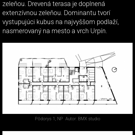
zeleňou. Drevená terasa je doplnená
extenzívnou zeleňou. Dominantu tvorí
vystupujúci kubus na najvyššom podlaží,
nasmerovaný na mesto a vrch Urpín.
Pôdorys 1, NP
Autor: BMX studio