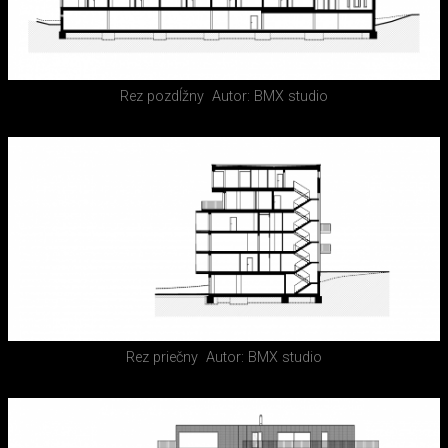
Rez pozdĺžny
Autor: BMX studio
Rez priečny
Autor: BMX studio