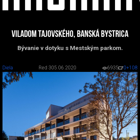
Viladom Tajovského, Banská Bystrica
Bývanie v dotyku s Mestským parkom.
Diela
Red 3
05.06.2020
6935
0
+108