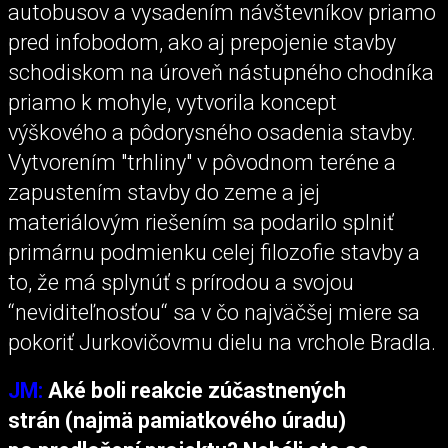
autobusov a vysadením návštevníkov priamo
pred infobodom, ako aj prepojenie stavby
schodiskom na úroveň nástupného chodníka
priamo k mohyle, vytvorila koncept
výškového a pôdorysného osadenia stavby.
Vytvorením "trhliny" v pôvodnom teréne a
zapustením stavby do zeme a jej
materiálovým riešením sa podarilo splniť
primárnu podmienku celej filozofie stavby a
to, že má splynúť s prírodou a svojou
“neviditeľnosťou“ sa v čo najväčšej miere sa
pokoriť Jurkovičovmu dielu na vrchole Bradla.
JM:
Aké boli reakcie zúčastnených
strán (najmä pamiatkového úradu)