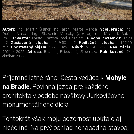
Autori:
Ing. Martin Šlahor, Ing. arch. Maroš Varga
Spolupráca:
Ing.
Dušan Vajda, Ing. Slavomír Vislocký (elektro), Ing. Milan Kašuba,
PhD.
Investor:
Mesto Brezová pod Bradlom
Plocha pozemku:
1420
m2
Zastavaná plocha:
149,50 m2
Podlažná plocha:
112,10
m2
Obostavaný objem:
537,50 m3
Návrh:
2019 - 2021
Realizácia:
2021 - 2022
Adresa:
Bradlo , Priepasné, Slovensko
Publikované:
24.
október 2022
Príjemné letné ráno. Cesta vedúca k
Mohyle
na Bradle
. Povinná jazda pre každého
architekta v podobe návštevy Jurkovičovho
monumentálneho diela.
Tentokrát však moju pozornosť upútalo aj
niečo iné. Na prvý pohľad nenápadná stavba,