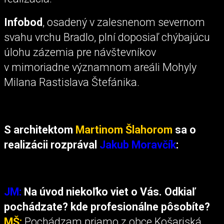
Infobod
, osadený v zalesnenom severnom
svahu vrchu Bradlo, plní doposiaľ chýbajúcu
úlohu zázemia pre návštevníkov
v mimoriadne významnom areáli Mohyly
Milana Rastislava Štefánika.
S architektom
Martinom Šlahorom
sa o
realizácii rozprával
Jakub Moravčík
:
JM:
Na úvod niekoľko viet o Vás. Odkiaľ
pochádzate? kde profesionálne pôsobíte?
MŠ:
Pochádzam priamo z obce Košariská