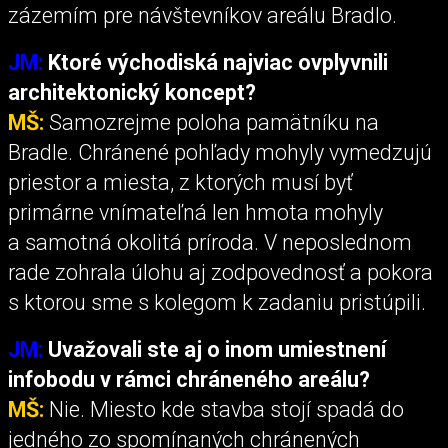
zázemím pre návštevníkov areálu Bradlo.
JM:
Ktoré východiská najviac ovplyvnili
architektonický koncept?
MŠ:
Samozrejme poloha pamätníku na
Bradle. Chránené pohľady mohyly vymedzujú
priestor a miesta, z ktorých musí byť
primárne vnímateľná len hmota mohyly
a samotná okolitá príroda. V neposlednom
rade zohrala úlohu aj zodpovednosť a pokora
s ktorou sme s kolegom k zadaniu pristúpili.
JM:
Uvažovali ste aj o inom umiestnení
infobodu v rámci chráneného areálu?
MŠ:
Nie. Miesto kde stavba stojí spadá do
jedného zo spomínaných chránených