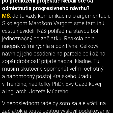
po predložení projektu?
Nebáli ste sa
odmietnutia progresívneho návrhu?
MŠ:
Je to vždy komunikácií a o argumentácií.
S kolegom Marošom Vargom sme tam inú
cestu nevideli. Náš pohľad na stavbu bol
jednoznačný od začiatku. Reakcia bola
naopak veľmi rýchla a pozitívna. Celkový
návrh aj jeho osadenie na parcele boli až na
zopár drobností prijaté naozaj kladne. Tu
musím skutočne spomenúť veľmi ochotný
a nápomocný postoj Krajského úradu
v Trenčíne, riaditeľky PhDr. Evy Gazdíkovej
a Ing. arch. Jozefa Múdreho.
V neposlednom rade by som sa ale vrátil na
začiatok a touto cestou vyslovil poďakovanie