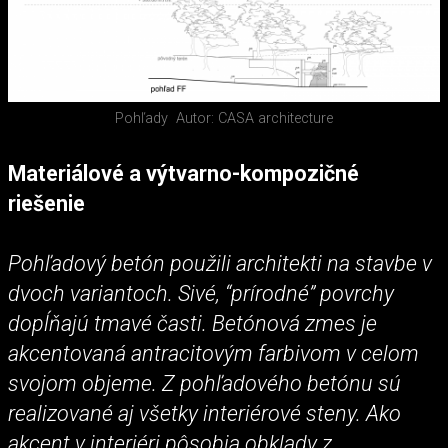
Pohľady
Autor: CASA architecture
Materiálové a výtvarno-kompozičné
riešenie
Pohľadový betón použili architekti na stavbe v
dvoch variantoch. Sivé, “prírodné” povrchy
dopĺňajú tmavé časti. Betónová zmes je
akcentovaná antracitovým farbivom v celom
svojom objeme. Z pohľadového betónu sú
realizované aj všetky interiérové steny. Ako
akcent v interiéri pôsobia obklady z