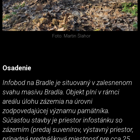
Foto: Martin Šlahor
Osadenie
Infobod na Bradle je situovaný v zalesnenom
svahu masívu Bradla. Objekt plní v rámci
areálu úlohu zázemia na úrovni
zodpovedajúcej významu pamätníka.
Súčasťou stavby je priestor infostánku so
zázemím (predaj suvenírov, výstavný priestor,
prípadná prednášková miestnosť pre cca 25