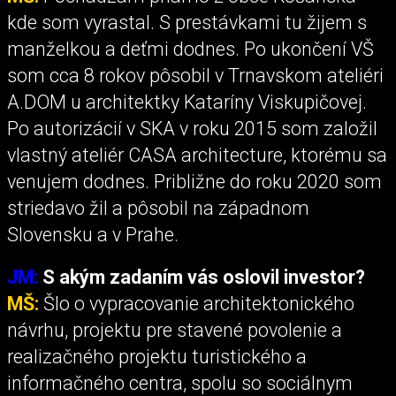
kde som vyrastal. S prestávkami tu žijem s
manželkou a deťmi dodnes. Po ukončení VŠ
som cca 8 rokov pôsobil v Trnavskom ateliéri
A.DOM u architektky Kataríny Viskupičovej.
Po autorizácií v SKA v roku 2015 som založil
vlastný ateliér CASA architecture, ktorému sa
venujem dodnes. Približne do roku 2020 som
striedavo žil a pôsobil na západnom
Slovensku a v Prahe.
JM:
S akým zadaním vás oslovil investor?
MŠ:
Šlo o vypracovanie architektonického
návrhu, projektu pre stavené povolenie a
realizačného projektu turistického a
informačného centra, spolu so sociálnym