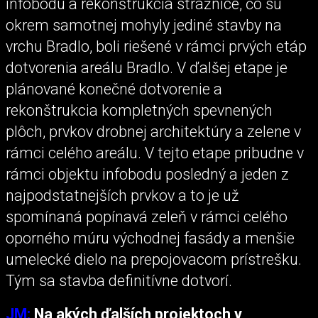
infobodu a rekonštrukcia strážnice, čo sú
okrem samotnej mohyly jediné stavby na
vrchu Bradlo, boli riešené v rámci prvých etáp
dotvorenia areálu Bradlo. V ďalšej etape je
plánované konečné dotvorenie a
rekonštrukcia kompletných spevnených
plôch, prvkov drobnej architektúry a zelene v
rámci celého areálu. V tejto etape pribudne v
rámci objektu infobodu posledný a jeden z
najpodstatnejších prvkov a to je už
spomínaná popínavá zeleň v rámci celého
oporného múru východnej fasády a menšie
umelecké dielo na prepojovacom prístrešku.
Tým sa stavba definitívne dotvorí.
JM:
Na akých ďalších projektoch v