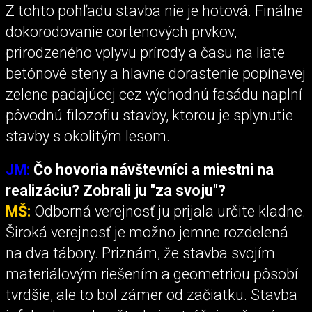
Z tohto pohľadu stavba nie je hotová. Finálne
dokorodovanie cortenových prvkov,
prirodzeného vplyvu prírody a času na liate
betónové steny a hlavne dorastenie popínavej
zelene padajúcej cez východnú fasádu naplní
pôvodnú filozofiu stavby, ktorou je splynutie
stavby s okolitým lesom.
JM:
Čo hovoria návštevníci a miestni na
realizáciu? Zobrali ju "za svoju"?
MŠ:
Odborná verejnosť ju prijala určite kladne.
Široká verejnosť je možno jemne rozdelená
na dva tábory. Priznám, že stavba svojím
materiálovým riešením a geometriou pôsobí
tvrdšie, ale to bol zámer od začiatku. Stavba