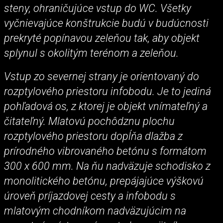
steny, ohraničujúce vstup do WC. Všetky
vyčnievajúce konštrukcie budú v budúcnosti
prekryté popínavou zeleňou tak, aby objekt
splynul s okolitým terénom a zeleňou.
Vstup zo severnej strany je orientovaný do
rozptylového priestoru infobodu. Je to jediná
pohľadová os, z ktorej je objekt vnímateľný a
čitateľný. Mlatovú pochôdznu plochu
rozptylového priestoru dopĺňa dlažba z
prírodného vibrovaného betónu s formátom
300 x 600 mm. Na ňu nadväzuje schodisko z
monolitického betónu, prepájajúce výškovú
úroveň príjazdovej cesty a infobodu s
mlatovým chodníkom nadväzujúcim na