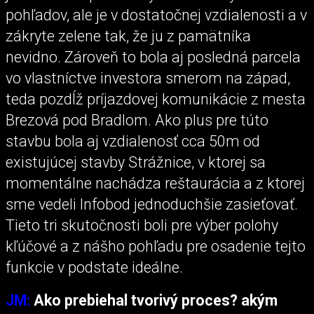
pohľadov, ale je v dostatočnej vzdialenosti a v
zákryte zelene tak, že ju z pamätníka
nevidno. Zároveň to bola aj posledná parcela
vo vlastníctve investora smerom na západ,
teda pozdĺž príjazdovej komunikácie z mesta
Brezová pod Bradlom. Ako plus pre túto
stavbu bola aj vzdialenosť cca 50m od
existujúcej stavby Strážnice, v ktorej sa
momentálne nachádza reštaurácia a z ktorej
sme vedeli Infobod jednoduchšie zasieťovať.
Tieto tri skutočnosti boli pre výber polohy
kľúčové a z nášho pohľadu pre osadenie tejto
funkcie v podstate ideálne.
JM:
Ako prebiehal tvorivý proces? akým