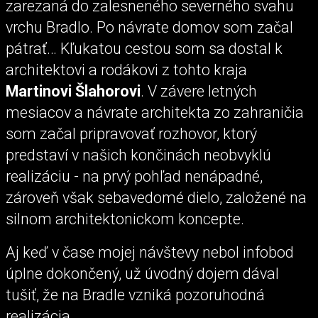
zarezaná do zalesneného severného svahu
vrchu Bradlo. Po návrate domov som začal
pátrať… Kľukatou cestou som sa dostal k
architektovi a rodákovi z tohto kraja
Martinovi Šlahorovi
. V závere letných
mesiacov a návrate architekta zo zahraničia
som začal pripravovať rozhovor, ktorý
predstaví v našich končinách neobvyklú
realizáciu - na prvý pohľad nenápadné,
zároveň však sebavedomé dielo, založené na
silnom architektonickom koncepte.
Aj keď v čase mojej návštevy nebol infobod
úplne dokončený, už úvodný dojem dával
tušiť, že na Bradle vzniká pozoruhodná
realizácia.