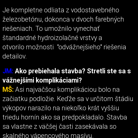
Je kompletne odliata z vodostavebného
železobetónu, dokonca v dvoch farebných
riešeniach. To umožnilo vynechať
štandardné hydroizolačné vrstvy a
otvorilo možnosti "odvážnejšieho" riešenia
detailov.
JM:
Ako prebiehala stavba? Stretli ste sa s
vážnejšími komplikáciami?
MŠ:
Asi najväčšou komplikáciou bolo na
začiatku podložie. Keďže sa v určitom štádiu
výkopov narazilo na niekoľko krát vyššiu
triedu hornín ako sa predpokladalo. Stavba
sa vlastne z väčšej časti zasekávala so
skalného vápencového masívu.