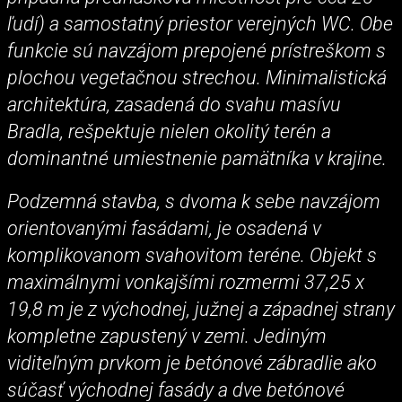
ľudí) a samostatný priestor verejných WC. Obe
funkcie sú navzájom prepojené prístreškom s
plochou vegetačnou strechou. Minimalistická
architektúra, zasadená do svahu masívu
Bradla, rešpektuje nielen okolitý terén a
dominantné umiestnenie pamätníka v krajine.
Podzemná stavba, s dvoma k sebe navzájom
orientovanými fasádami, je osadená v
komplikovanom svahovitom teréne. Objekt s
maximálnymi vonkajšími rozmermi 37,25 x
19,8 m je z východnej, južnej a západnej strany
kompletne zapustený v zemi. Jediným
viditeľným prvkom je betónové zábradlie ako
súčasť východnej fasády a dve betónové