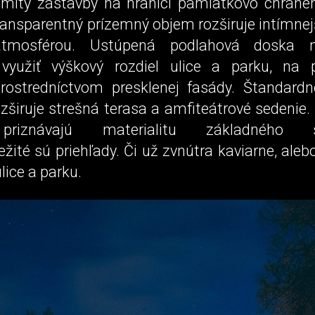
limity zástavby na hranici pamiatkovo chráne
ansparentný prízemný objem rozširuje intímnej
atmosférou. Ustúpená podlahová doska n
yužiť výškový rozdiel ulice a parku, na p
prostredníctvom presklenej fasády. Štandard
ozširuje strešná terasa a amfiteátrové sedenie. 
i priznávajú materialitu základného s
žité sú priehľady. Či už zvnútra kaviarne, aleb
ulice a parku.