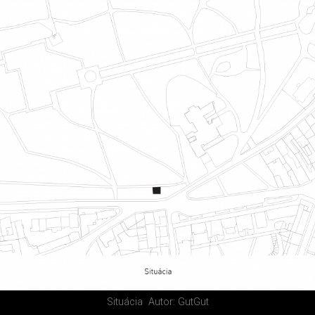
Situácia
Autor: GutGut