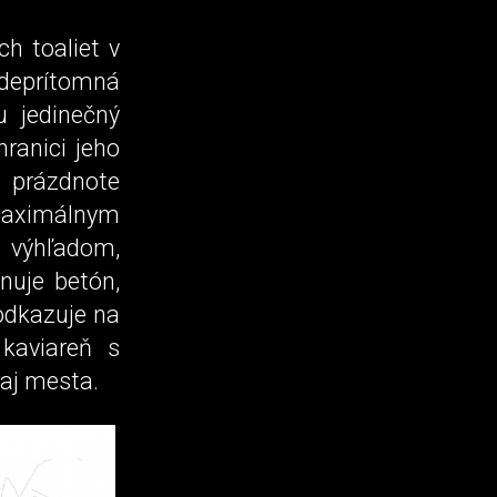
h toaliet v
deprítomná
u jedinečný
ranici jeho
 prázdnote
maximálnym
 výhľadom,
nuje betón,
odkazuje na
kaviareň s
aj mesta.