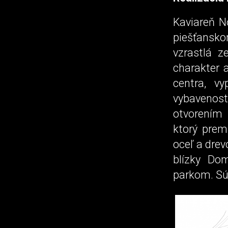
Kaviareň N
piešťansk
vzrastlá z
charakter 
centra, v
vybavenos
otvorením
ktorý prem
oceľ a dre
blízky Do
parkom. Sú