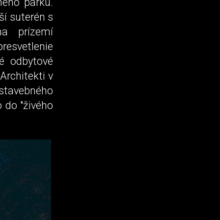
ného parku.
ší suterén s
a prízemí
resvetlenie
né odbytové
Architekti v
tavebného
o do "živého