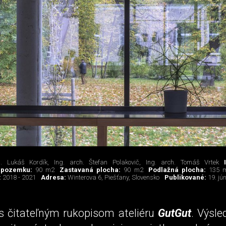
h. Lukáš Kordík, Ing. arch. Štefan Polakovič, Ing. arch. Tomáš Vrtek
 pozemku:
90 m2
Zastavaná plocha:
90 m2
Podlažná plocha:
135 
:
2018 - 2021
Adresa:
Winterova 6, Piešťany, Slovensko
Publikované:
19. jú
 s čitateľným rukopisom ateliéru
GutGut
. Výsle