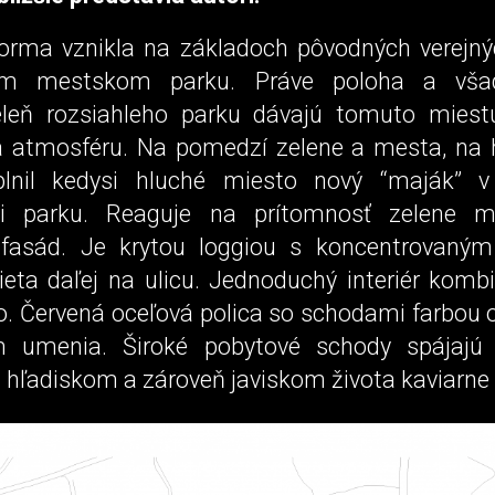
orma vznikla na základoch pôvodných verejnýc
om mestskom parku. Práve poloha a vša
eleň rozsiahleho parku dávajú tomuto miest
a atmosféru. Na pomedzí zelene a mesta, na h
yplnil kedysi hluché miesto nový “maják” v
ti parku. Reaguje na prítomnosť zelene 
 fasád. Je krytou loggiou s koncentrovaným
ieta daľej na ulicu. Jednoduchý interiér kombi
vo. Červená oceľová polica so schodami farbou 
m umenia. Široké pobytové schody spájajú 
 hľadiskom a zároveň javiskom života kaviarne 