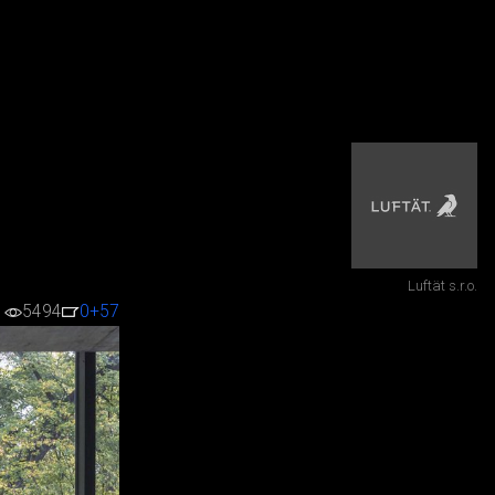
Luftät s.r.o.
5494
0
+57