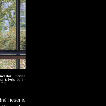
Investor:
Martina
m2
Návrh:
2015 -
n 2023
dné riešenie