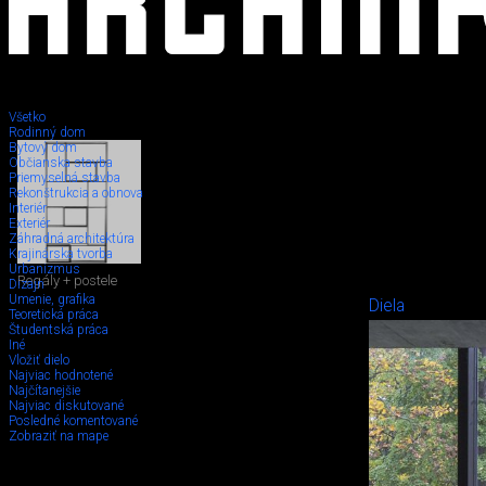
Všetko
Rodinný dom
Bytový dom
Občianska stavba
Priemyselná stavba
Rekonštrukcia a obnova
Interiér
Exteriér
Záhradná architektúra
Krajinárska tvorba
Urbanizmus
Regály + postele
Dizajn
Umenie, grafika
Diela
Teoretická práca
Študentská práca
Iné
Vložiť dielo
Najviac hodnotené
Najčítanejšie
Najviac diskutované
Posledné komentované
Zobraziť na mape