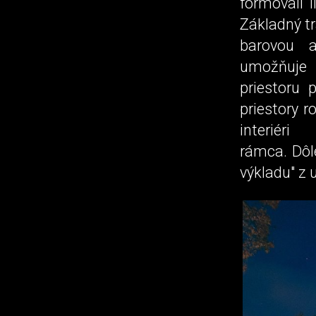
formovali 
Základný tr
barovou 
umožňuje v
priestoru 
priestory r
interiér
rámca. Dôle
výkladu" z 