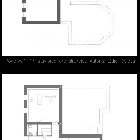
Pôdorys 1. PP - stav pred rekonštrukciou
Autorka: Lýdia Pčolová