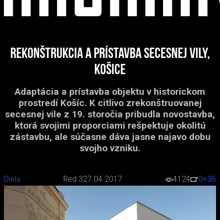
Rekonštrukcia a prístavba secesnej vily,
Košice
Adaptácia a prístavba objektu v historickom
prostredí Košíc. K citlivo zrekonštruovanej
secesnej vile z 19. storočia pribudla novostavba,
ktorá svojimi proporciami rešpektuje okolitú
zástavbu, ale súčasne dáva jasne najavo dobu
svojho vzniku.
Diela
Red 3
27.04.2017
4124
0
+36