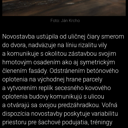
Foto: Ján Krcho
Novostavba ustúpila od uličnej čiary smerom
do dvora, nadväzuje na líniu rizalitu vily
a komunikuje s okolitou zástavbou svojim
hmotovým osadením ako aj symetrickým
členením fasády. Odstránením betónového
oplotenia na východnej hrane parcely
a vytvorením replík secesného kovového
oplotenia budovy komunikujú s ulicou
a otvárajú sa svojou predzáhradkou. Voľná
dispozícia novostavby poskytuje variabilitu
priestoru pre šachové podujatia, tréningy