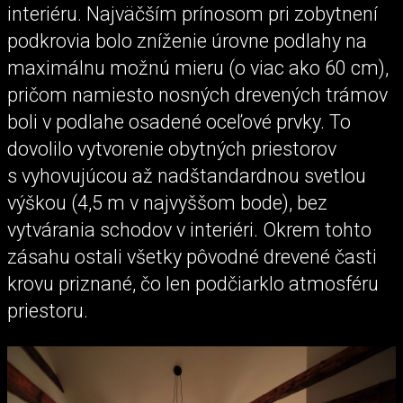
interiéru. Najväčším prínosom pri zobytnení
podkrovia bolo zníženie úrovne podlahy na
maximálnu možnú mieru (o viac ako 60 cm),
pričom namiesto nosných drevených trámov
boli v podlahe osadené oceľové prvky. To
dovolilo vytvorenie obytných priestorov
s vyhovujúcou až nadštandardnou svetlou
výškou (4,5 m v najvyššom bode), bez
vytvárania schodov v interiéri. Okrem tohto
zásahu ostali všetky pôvodné drevené časti
krovu priznané, čo len podčiarklo atmosféru
priestoru.