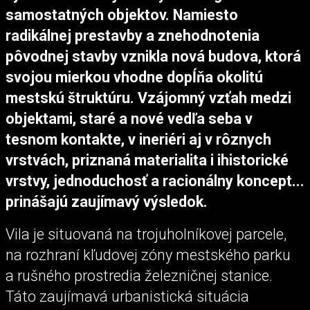
samostatných objektov. Namiesto
radikálnej prestavby a znehodnotenia
pôvodnej stavby vznikla nová budova, ktorá
svojou mierkou vhodne dopĺňa okolitú
mestskú štruktúru. Vzájomný vzťah medzi
objektami, staré a nové vedľa seba v
tesnom kontakte, v ineriéri aj v rôznych
vrstvách, priznaná materialita i ihistorické
vrstvy, jednoduchosť a racionálny koncept...
prinášajú zaujímavý výsledok.
Vila je situovaná na trojuholníkovej parcele,
na rozhraní kľudovej zóny mestského parku
a rušného prostredia železničnej stanice.
Táto zaujímavá urbanistická situácia