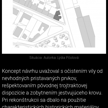
Situácia
Autorka: Lýdia Pčolová
Koncept návrhu uvažoval s očistením vily od
nevhodných pristavaných prvkov,
rešpektovaním pôvodnej trojtraktovej
dispozície a zobytnením jestvujúceho krovu.
Pri rekonštrukcii sa dbalo na použitie
charakteristických historických materiálov