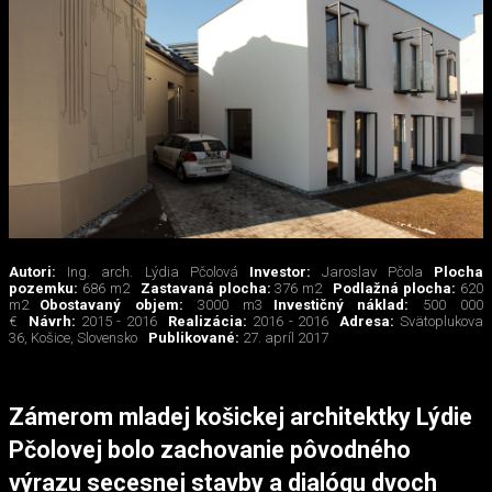
Autori:
Ing. arch. Lýdia Pčolová
Investor:
Jaroslav Pčola
Plocha
pozemku:
686 m2
Zastavaná plocha:
376 m2
Podlažná plocha:
620
m2
Obostavaný objem:
3000 m3
Investičný náklad:
500 000
€
Návrh:
2015 - 2016
Realizácia:
2016 - 2016
Adresa:
Svätoplukova
36, Košice, Slovensko
Publikované:
27. apríl 2017
Zámerom mladej košickej architektky Lýdie
Pčolovej bolo zachovanie pôvodného
výrazu secesnej stavby a dialógu dvoch