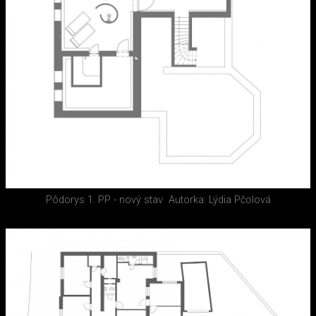
Pôdorys 1. PP - nový stav
Autorka: Lýdia Pčolová