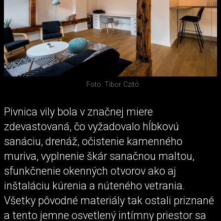
Foto: Tibor Czitó
Pivnica vily bola v značnej miere
zdevastovaná, čo vyžadovalo hĺbkovú
sanáciu, drenáž, očistenie kamenného
muriva, vyplnenie škár sanačnou maltou,
sfunkčnenie okenných otvorov ako aj
inštaláciu kúrenia a núteného vetrania.
Všetky pôvodné materiály tak ostali priznané
a tento jemne osvetlený intímny priestor sa