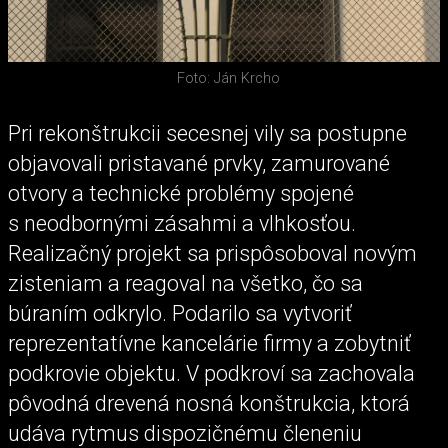
Foto: Ján Krcho
Pri rekonštrukcii secesnej vily sa postupne
objavovali pristavané prvky, zamurované
otvory a technické problémy spojené
s neodbornými zásahmi a vlhkosťou.
Realizačný projekt sa prispôsoboval novým
zisteniam a reagoval na všetko, čo sa
búraním odkrylo. Podarilo sa vytvoriť
reprezentatívne kancelárie firmy a zobytniť
podkrovie objektu. V podkroví sa zachovala
pôvodná drevená nosná konštrukcia, ktorá
udáva rytmus dispozičnému členeniu