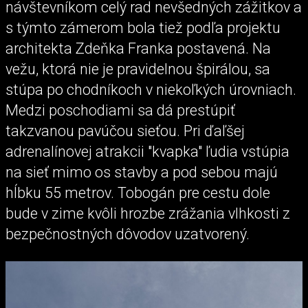
návštevníkom celý rad nevšedných zážitkov a
s týmto zámerom bola tiež podľa projektu
architekta Zdeňka Franka postavená. Na
vežu, ktorá nie je pravidelnou špirálou, sa
stúpa po chodníkoch v niekoľkých úrovniach.
Medzi poschodiami sa dá prestúpiť
takzvanou pavúčou sieťou. Pri ďaľšej
adrenalínovej atrakcii "kvapka" ľudia vstúpia
na sieť mimo os stavby a pod sebou majú
hĺbku 55 metrov. Tobogán pre cestu dole
bude v zime kvôli hrozbe zrážania vlhkosti z
bezpečnostných dôvodov uzatvorený.