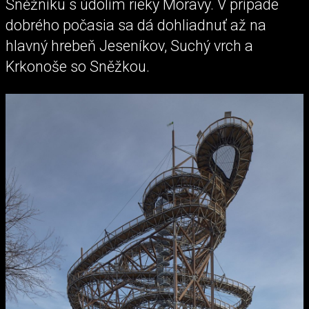
Sněžníku s údolím rieky Moravy. V prípade
dobrého počasia sa dá dohliadnuť až na
hlavný hrebeň Jeseníkov, Suchý vrch a
Krkonoše so Sněžkou.