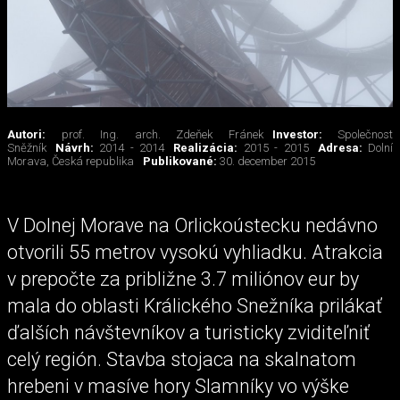
Autori:
prof. Ing. arch. Zdeňek Fránek
Investor:
Společnost
Sněžník
Návrh:
2014 - 2014
Realizácia:
2015 - 2015
Adresa:
Dolní
Morava, Česká republika
Publikované:
30. december 2015
V Dolnej Morave na Orlickoústecku nedávno
otvorili 55 metrov vysokú vyhliadku. Atrakcia
v prepočte za približne 3.7 miliónov eur by
mala do oblasti Králického Snežníka prilákať
ďalších návštevníkov a turisticky zviditeľniť
celý región. Stavba stojaca na skalnatom
hrebeni v masíve hory Slamníky vo výške