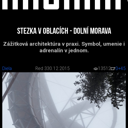
Stezka v oblacích - Dolní Morava
Zážitková architektúra v praxi. Symbol, umenie i
adrenalín v jednom.
Diela
Red 3
30.12.2015
13512
0
+45