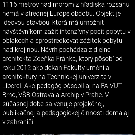
1116 metrov nad morom z hľadiska rozsahu
nemá v strednej Európe obdobu. Objekt je
ideovou stavbou, ktorá má umožnit
návštěvníkom zažiť intenzívny pocit pobytu v
oblakoch a sprostredkovať zážitok pobytu
nad krajinou. Návrh pochádza z dielne
architekta Zdeňka Fránka, ktorý pôsobí od
roku 2012 ako dekan Fakulty umění a
architektury na Technickej univerzite v
Liberci. Ako pedagóg pôsobil aj na FA VUT
Brno, VŠB Ostrava a Archip v Prahe. V
súčasnej dobe sa venuje projekčnej,
publikačnej a pedagogickej činnosti doma aj
v zahraničí.