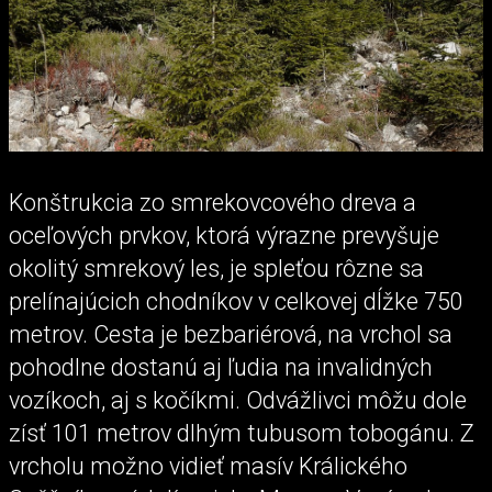
Konštrukcia zo smrekovcového dreva a
oceľových prvkov, ktorá výrazne prevyšuje
okolitý smrekový les, je spleťou rôzne sa
prelínajúcich chodníkov v celkovej dĺžke 750
metrov. Cesta je bezbariérová, na vrchol sa
pohodlne dostanú aj ľudia na invalidných
vozíkoch, aj s kočíkmi. Odvážlivci môžu dole
zísť 101 metrov dlhým tubusom tobogánu. Z
vrcholu možno vidieť masív Králického