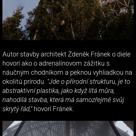
Autor stavby architekt Zdeněk Fránek o diele
hovorí ako o adrenalínovom zážitku s
náučným chodníkom a peknou vyhliadkou na
okolitú prírodu.
"Jde o přírodní strukturu, je to
abstraktivní plastika, jako když lítá můra,
nahodilá stavba, která má samozřejmě svůj
skrytý řád,"
hovorí Fránek.