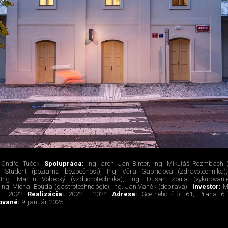
 Ondřej Tuček
Spolupráca:
Ing. arch. Jan Binter, Ing. Mikuláš Rozmbach (
iří Student (požiarna bezpečnosť), Ing. Věra Gabrielová (zdravotechnik
, Ing. Martin Vobecký (vzduchotechnika), Ing. Dušan Zoula (vykurovan
, Ing. Michal Bouda (gastrotechnológie), Ing. Jan Vaněk (doprava)
Investor:
M
 - 2022
Realizácia:
2022 - 2024
Adresa:
Goetheho č.p. 61, Praha 6
ované:
9. január 2025