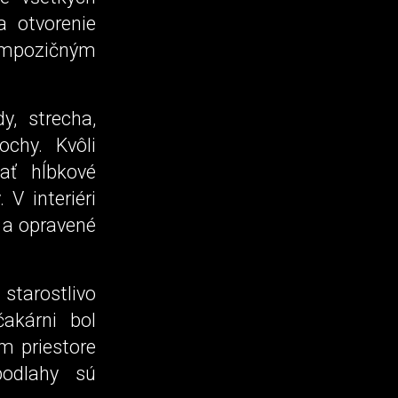
a otvorenie
ompozičným
y, strecha,
ochy. Kvôli
ať hĺbkové
V interiéri
e a opravené
arostlivo
čakárni bol
m priestore
podlahy sú