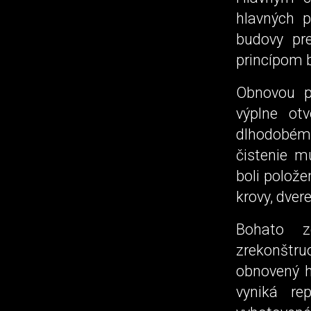
hlavných p
budovy pr
princípom b
Obnovou pr
výplne otv
dlhodobém
čistenie m
boli polože
krovy, dver
Bohato z
zrekonštru
obnovený h
vyniká re