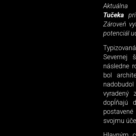
Aktuálna
Tučeka
pri
Zároveň vy
potenciál u
Typizovan
Severnej 
následne r
bol archi
nadobudol 
vyradený 
dopĺňajú 
postavené 
svojmu úče
Hlavným ci