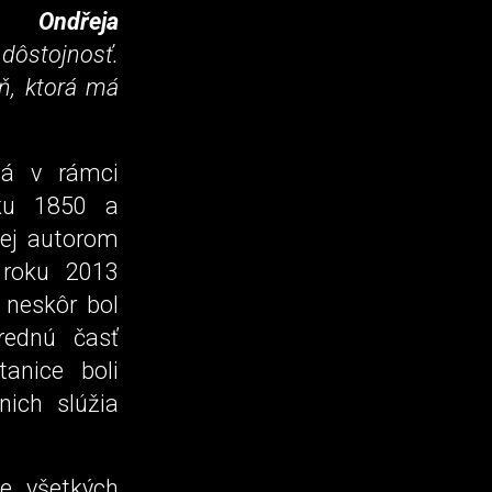
kta
Ondřeja
dôstojnosť.
ň, ktorá má
ná v rámci
oku 1850 a
Jej autorom
oku 2013
 neskôr bol
rednú časť
anice boli
nich slúžia
ie všetkých