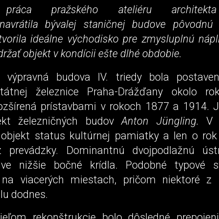
 práca pražského ateliéru archite
navrátila bývalej staničnej budove pôvodnú 
tvorila ideálne východisko pre zmysluplnú nápl
držať objekt v kondícii ešte dlhé obdobie.
á výpravná budova IV. triedy bola postave
štátnej železnice Praha-Drážďany okolo r
ozšírená prístavbami v rokoch 1877 a 1914. 
tekt železničných budov
Anton Jüngling.
V r
objekt status kultúrnej pamiatky a len o rok
z prevádzky. Dominantnú dvojpodlažnú úst
dve nižšie bočné krídla. Podobné typové st
na viacerých miestach, pričom niektoré z 
lu dodnes.
eľom rekonštrukcie bolo dôsledné prepojen