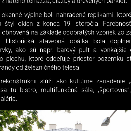
z liateho terrazza, dlažby a drevených parkiet.
okenné výplne boli nahradené replikami, ktoré
a štýl okien z konca 19. storočia. Farebnos
a obnovená na základe odobratých vzoriek zo 
. Historická stavebná obálka bola dopln
rvky, ako sú napr. barový pult a vonkajšie 
o plechu, ktoré oddeľuje priestor pozemku st
randy od železničného telesa.
rekonštrukcii slúži ako kultúrne zariadenie „
a tu bistro, multifunkčná sála, „športovňa“
aléria.