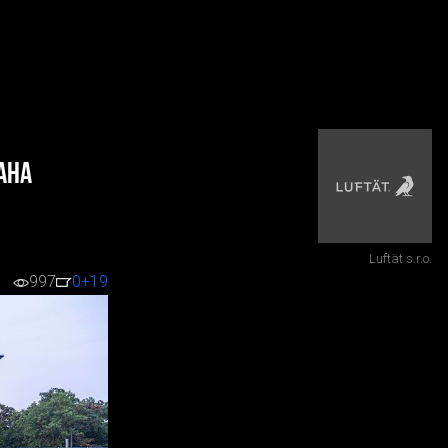
raha
Luftät s.r.o.
997
0
+19