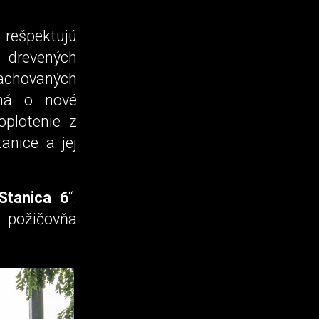
 rešpektujú
ť drevených
zachovaných
ená o nové
oplotenie z
anice a jej
Stanica 6
“.
, požičovňa