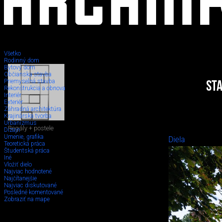
Všetko
Rodinný dom
Bytový dom
Občianska stavba
Priemyselná stavba
Sta
Rekonštrukcia a obnova
Interiér
Exteriér
Záhradná architektúra
Krajinárska tvorba
Urbanizmus
Regály + postele
Dizajn
Umenie, grafika
Diela
Teoretická práca
Študentská práca
Iné
Vložiť dielo
Najviac hodnotené
Najčítanejšie
Najviac diskutované
Posledné komentované
Zobraziť na mape