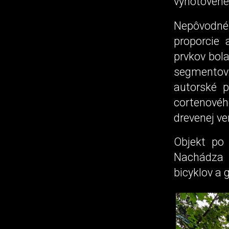
vyhotovené 
Nepôvodné 
proporcie 
prvkov bol
segmentov
autorské p
cortenovéh
drevenej ve
Objekt po 
Nachádza s
bicyklov a g