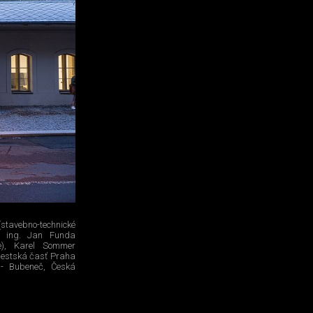
stavebno-technické
a), ing. Jan Funda
ie), Karel Sommer
estská časť Praha
 - Bubeneč, Česká