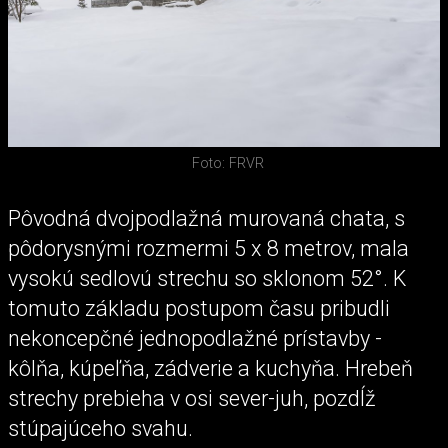
Foto: FRVR
Pôvodná dvojpodlažná murovaná chata, s
pôdorysnými rozmermi 5 x 8 metrov, mala
vysokú sedlovú strechu so sklonom 52°. K
tomuto základu postupom času pribudli
nekoncepčné jednopodlažné prístavby -
kôlňa, kúpeľňa, zádverie a kuchyňa. Hrebeň
strechy prebieha v osi sever-juh, pozdĺž
stúpajúceho svahu.