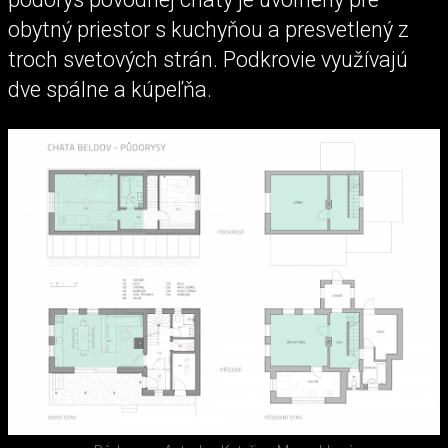
obytný priestor s kuchyňou a presvetlený z
troch svetových strán. Podkrovie využívajú
dve spálne a kúpeľňa.