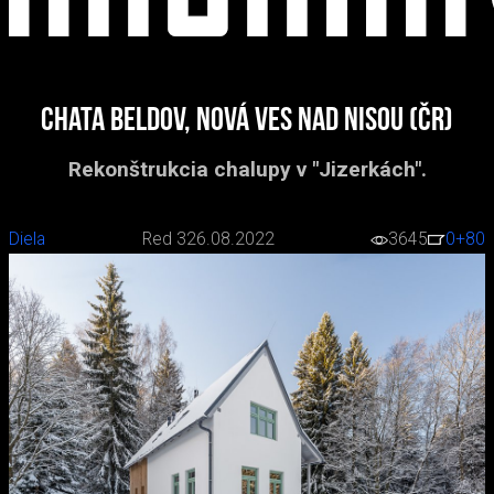
Chata Beldov, Nová Ves nad Nisou (ČR)
Rekonštrukcia chalupy v "Jizerkách".
Diela
Red 3
26.08.2022
3645
0
+80