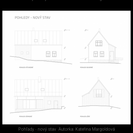
Pohľady - nový stav
Autorka: Kateřina Margoldová