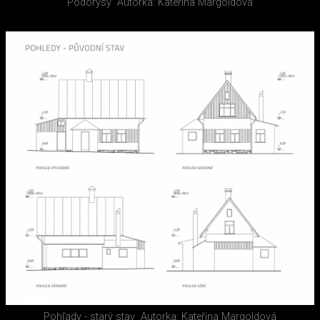
Pôdorysy
Autorka: Kateřina Margoldová
Pohľady - starý stav
Autorka: Kateřina Margoldová