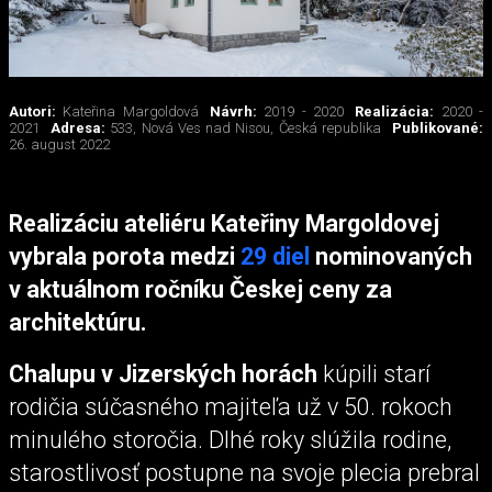
Autori:
Kateřina Margoldová
Návrh:
2019 - 2020
Realizácia:
2020 -
2021
Adresa:
533, Nová Ves nad Nisou, Česká republika
Publikované:
26. august 2022
Realizáciu ateliéru Kateřiny Margoldovej
vybrala porota medzi
29 diel
nominovaných
v aktuálnom ročníku Českej ceny za
architektúru.
Chalupu v Jizerských horách
kúpili starí
rodičia súčasného majiteľa už v 50. rokoch
minulého storočia. Dlhé roky slúžila rodine,
starostlivosť postupne na svoje plecia prebral