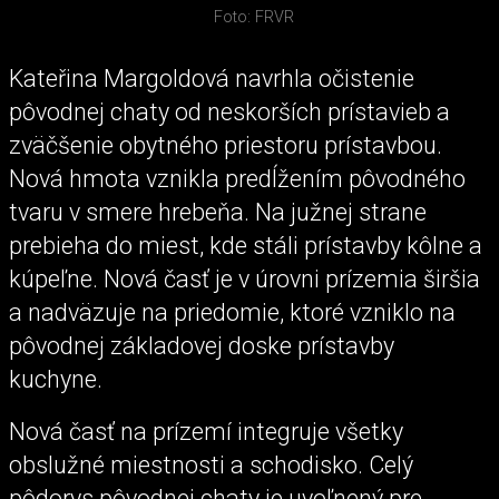
Foto: FRVR
Kateřina Margoldová navrhla očistenie
pôvodnej chaty od neskorších prístavieb a
zväčšenie obytného priestoru prístavbou.
Nová hmota vznikla predĺžením pôvodného
tvaru v smere hrebeňa. Na južnej strane
prebieha do miest, kde stáli prístavby kôlne a
kúpeľne. Nová časť je v úrovni prízemia širšia
a nadväzuje na priedomie, ktoré vzniklo na
pôvodnej základovej doske prístavby
kuchyne.
Nová časť na prízemí integruje všetky
obslužné miestnosti a schodisko. Celý
pôdorys pôvodnej chaty je uvoľnený pre