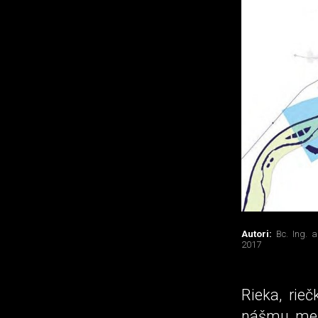
Autori:
Bc. Ing. 
2017
Rieka, rie
nášmu mest