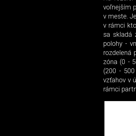
voľnejším p
v meste. Je
v rámci kto
sa skladá z
polohy - v
rozdelená p
zóna (0 - 
(200 - 500
vzťahov v ú
rámci partn