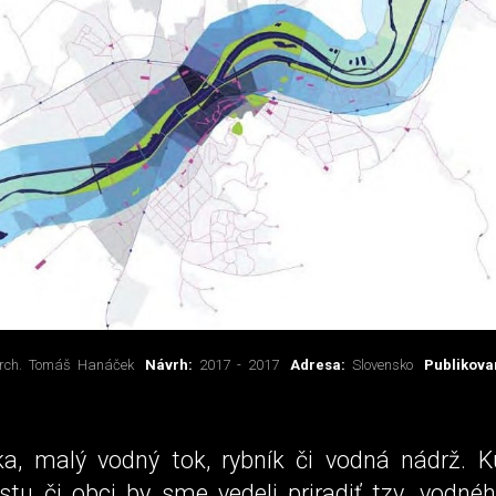
arch. Tomáš Hanáček
Návrh:
2017 - 2017
Adresa:
Slovensko
Publikov
čka, malý vodný tok, rybník či vodná nádrž.
u či obci by sme vedeli priradiť tzv. vodnéh