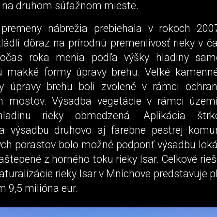
 na druhom súťažnom mieste.
a premeny nábrežia prebiehala v rokoch 200
kládli dôraz na prírodnú premenlivosť rieky v č
očas roka menia podľa výšky hladiny samot
jú mäkké formy úpravy brehu. Veľké kamenné
y úpravy brehu boli zvolené v rámci ochra
ch mostov. Výsadba vegetácie v rámci územ
hladinu rieky obmedzená. Aplikácia štrk
 výsadbu druhovo aj farebne pestrej komun
ych porastov bolo možné podporiť výsadbu lokál
zaštepené z horného toku rieky Isar. Celkové ri
aturalizácie rieky Isar v Mníchove predstavuje 
 9,5 milióna eur.