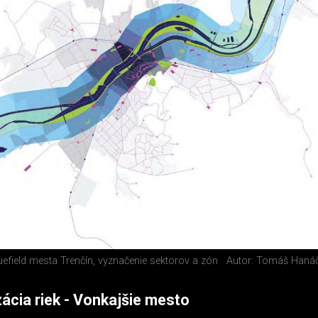
uefield mesta Trenčín, vyznačenie sektorov a zón
Autor: Tomáš Haná
zácia riek - Vonkajšie mesto