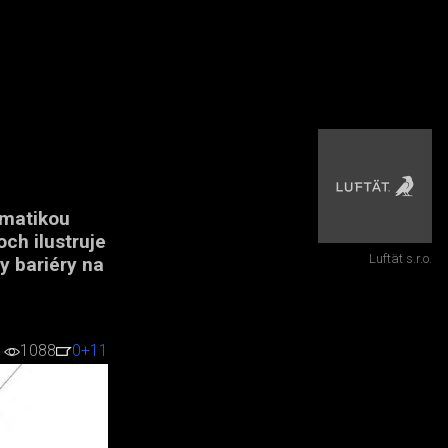
ematikou
och ilustruje
Luftät s.r.o.
y bariéry na
1088
0
+11