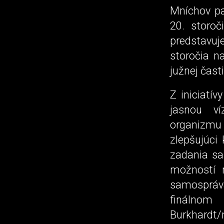
Mníchov pa
20. storoč
predstavu
storočia n
južnej časti
Z iniciatí
jasnou ví
organizmu
zlepšujúci
zadania sa
možností 
samospráv
finálnom 
Burkhardt/