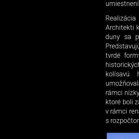
umiestnení
Realizáci
Architekti 
duny sa p
Predstavu
tvrdé form
historický
kolísavú 
umožňovala
rámci nízk
ktoré boli 
v rámci ren
s rozpočtom