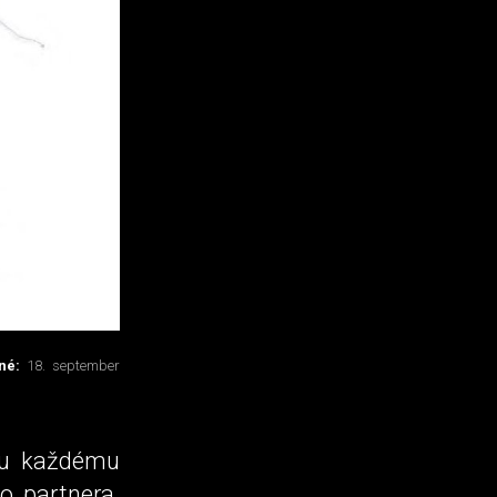
ané:
18. september
 Ku každému
o partnera.