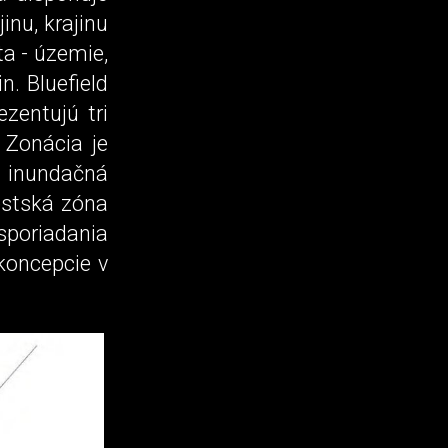
inu, krajinu
ta - územie,
n. Bluefield
ezentujú tri
 Zonácia je
 - inundačná
estská zóna
sporiadania
 koncepcie v