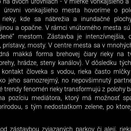
o na dvoch úrovniach - v mierke vonkajšieho a
 úrovni vonkajšieho mesta hovoríme o pol
e rieky, kde sa nábrežia a inundačné ploch
ajinou a opačne. V rámci vnútorného mesta sú 
dené“ mestom. Zástavba je intenzívnejšia, 
 prístavy, mosty. V centre mesta sa v mnohýc
odná mäkká forma brehovej čiary rieky na t
rehy, hrádze, steny kanálov). V dôsledku tých
 kontakt človeka s vodou, rieka často mlčk
o jeho samozrejmý, no nepovšimnutý partne
é trendy fenomén rieky transformujú z polohy ba
 na pozíciu mediátora, ktorý má možnosť spá
prírodou, s tým nedostatkom zelene, po ktorej
 od zástavbou zviazaných parkov či alejí, riek