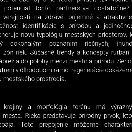
 potenciál tohto partnerstva dostatočne
 verejnosti na zdravé, príjemné a atraktívne
žnosť identifikácie s prírodou a jedinečno
neruje novú typológiu mestských priestorov. I
ný dokonalým poznaním riečnych, inun
 zón riek. Súčasné trendy a koncepty rurban
ábrežia do polohy medzi mesto a prírodu. Sério
atrení v dlhodobom rámci regenerácie dokážem
u mestského prostredia.
a krajiny a morfológia terénu má výrazn
 mesta. Rieka predstavuje prírodný prvok, kt
repája. Toto prepojenie môžeme charakter