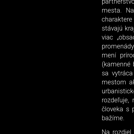
partnerstv
mesta. Na
charakter
stávajú kr
viac „obsa
promenády,
mení prír
(kamenné b
sa vytráca
mestom ak
urbanistick
rozdeľuje,
človeka s 
bažíme.
Na rozdiel