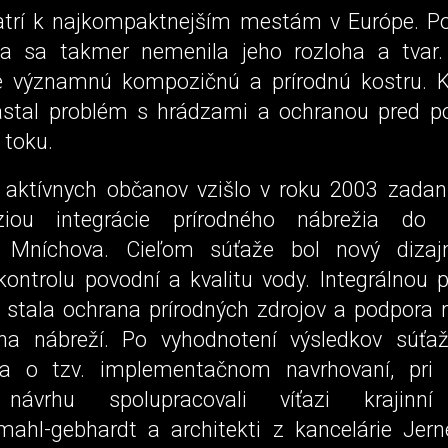
trí k najkompaktnejším mestám v Európe. P
ia sa takmer nemenila jeho rozloha a tvar.
je významnú kompozičnú a prírodnú kostru. 
astal problém s hrádzami a ochranou pred 
 toku.
vy aktívnych občanov vzišlo v roku 2003 zadan
ziou integrácie prírodného nábrežia do 
 Mníchova. Cieľom súťaže bol nový dizajn
 kontrolu povodní a kvalitu vody. Integrálnou
 stala ochrana prírodných zdrojov a podpora 
na nábreží. Po vyhodnotení výsledkov súťaž
a o tzv. implementačnom navrhovaní, pri
návrhu spolupracovali víťazi krajinní 
mahl-gebhardt a architekti z kancelárie Jer