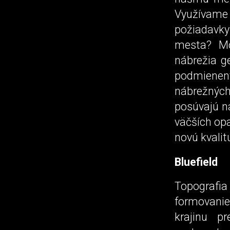
Využívame
požiadavky
mesta? Mo
nábrežia ge
podmiene
nábrežných
posúvajú n
väčších op
novú kvalit
Bluefield
Topografi
formovanie
krajinu p