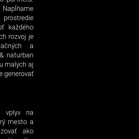
? Napĺňame
 prostredie
sť každého
ch rozvoj je
dačných a
 & naturban
u malých aj
e generovať
ý vplyv na
orý mesto a
izovať ako