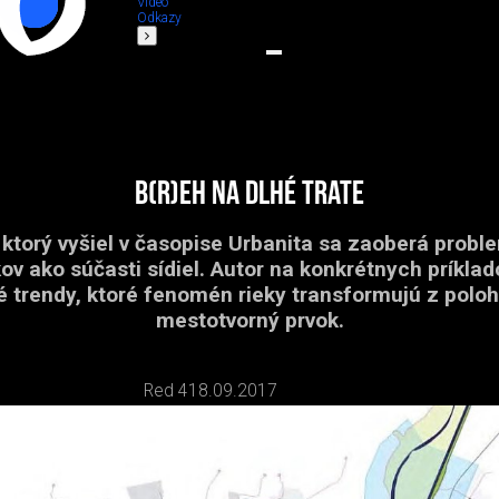
Video
Odkazy
B(r)eh na dlhé trate
 ktorý vyšiel v časopise Urbanita sa zaoberá probl
v ako súčasti sídiel. Autor na konkrétnych príklad
é trendy, ktoré fenomén rieky transformujú z poloh
mestotvorný prvok.
Red 4
18.09.2017