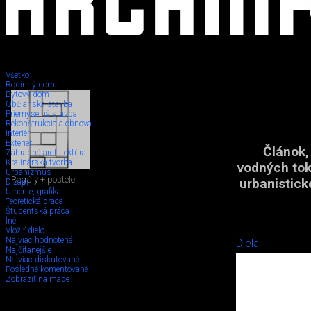
Všetko
Rodinný dom
Bytový dom
Občianska stavba
Priemyselná stavba
Rekonštrukcia a obnova
Interiér
Exteriér
Článok,
Záhradná architektúra
Krajinárska tvorba
vodných toko
Urbanizmus
Regály + postele
urbanistick
Dizajn
Umenie, grafika
Teoretická práca
Študentská práca
Iné
Vložiť dielo
Najviac hodnotené
Diela
Najčítanejšie
Najviac diskutované
Posledné komentované
Zobraziť na mape