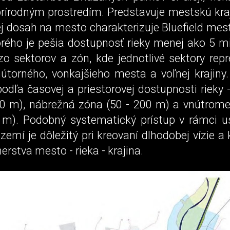
rírodným prostredím. Predstavuje mestskú kraj
j dosah na mesto charakterizuje Bluefield mes
rého je pešia dostupnosť rieky menej ako 5 mi
o sektorov a zón, kde jednotlivé sektory repr
nútorného, vonkajšieho mesta a voľnej krajiny.
odľa časovej a priestorovej dostupnosti rieky
50 m), nábrežná zóna (50 - 200 m) a vnútrom
 m). Podobný systematický prístup v rámci u
zemí je dôležitý pri kreovaní dlhodobej vízie a
erstva mesto - rieka - krajina.