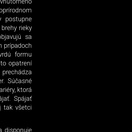
 vnútorného
oprírodnom
y postupne
brehy rieky
objavujú sa
h prípadoch
vrdú formu
to opatrení
y prechádza
r. Súčasné
riéry, ktorá
jať. Spájať
 tak všetci
a disponuje