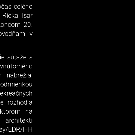
očas celého
 Rieka Isar
Koncom 20.
povodňami v
ie súťaže s
vnútorného
 nábrežia,
 podmienkou
rekreačných
e rozhodla
 ktorom na
architekti
ney/EDR/IFH