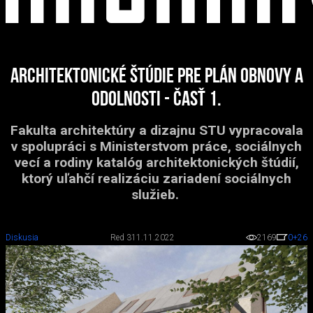
Architektonické štúdie pre Plán obnovy a
odolnosti - časť 1.
Fakulta architektúry a dizajnu STU vypracovala
v spolupráci s Ministerstvom práce, sociálnych
vecí a rodiny katalóg architektonických štúdií,
ktorý uľahčí realizáciu zariadení sociálnych
služieb.
Diskusia
Red 3
11.11.2022
2169
0
+26