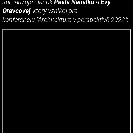
sumarizuje článok
Pavla Nahálku
a
Evy
Oravcovej
,
ktorý vznikol pre
konferenciu "Architektura v perspektivě 2022"
: