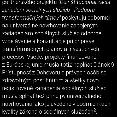
partnerského projektu
"Deinštitucionalizácia
zariadení sociálnych služieb - Podpora
transformačných tímov"
poskytujú odborníci
na univerzálne navrhovanie zapojeným
zariadeniam sociálnych služieb odborné
vzdelávanie a konzultácie pri príprave
transformačných plánov a investičných
procesov. Všetky projekty financované
z Európskej únie musia totiž napĺňať článok 9
Prístupnosť z Dohovoru o právach osôb so
zdravotným postihnutím a všetky novo
registrované zariadenia sociálnych služieb
musia spĺňať tiež princípy univerzálneho
navrhovania, ako je uvedené v podmienkach
2
kvality zákona o sociálnych službách
.