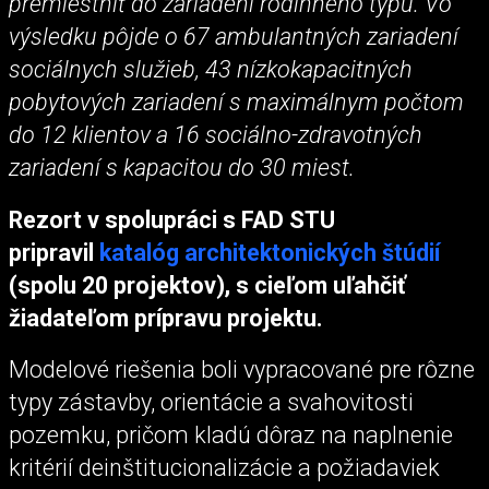
premiestniť do zariadení rodinného typu. Vo
výsledku pôjde o 67 ambulantných zariadení
sociálnych služieb, 43 nízkokapacitných
pobytových zariadení s maximálnym počtom
do 12 klientov a 16 sociálno-zdravotných
zariadení s kapacitou do 30 miest.
Rezort v spolupráci s FAD STU
pripravil
katalóg architektonických štúdií
(spolu 20 projektov), s cieľom uľahčiť
žiadateľom prípravu projektu.
Modelové riešenia boli vypracované pre rôzne
typy zástavby, orientácie a svahovitosti
pozemku, pričom kladú dôraz na naplnenie
kritérií deinštitucionalizácie a požiadaviek