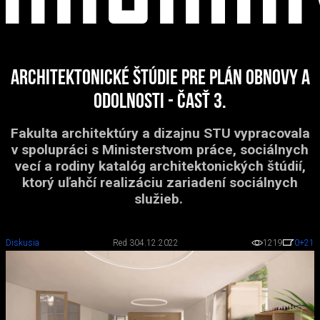
ARCHITEKTONICKÉ ŠTÚDIE PRE PLÁN OBNOVY A
ODOLNOSTI - ČASŤ 3.
Fakulta architektúry a dizajnu STU vypracovala
v spolupráci s Ministerstvom práce, sociálnych
vecí a rodiny katalóg architektonických štúdií,
ktorý uľahčí realizáciu zariadení sociálnych
služieb.
Diskusia
Red 3
04.12.2022
1219
0
+21