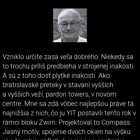
Vzniklo určite zasa veľa dobrého. Niekedy sa
to trochu príliš predbieha v strojenej inakosti.
A sú z toho dosť plytké inakosti. Ako
bratislavské preteky v stavaní vyšších
a vyšších veží, pardon towers, v novom
centre. Mne sa zdá vôbec najlepšou práve tá
najnižšia z nich, čo ju YIT postavili tento rok v
rámci bloku Zwirn. Projektoval to Compass.
Jasný motív, spojenie dvoch okien na výšku