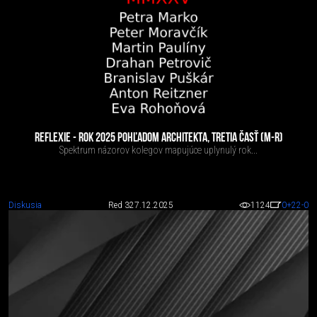
REFLEXIE - ROK 2025 POHĽADOM ARCHITEKTA, TRETIA ČASŤ (M-R)
Spektrum názorov kolegov mapujúce uplynulý rok...
Diskusia
Red 3
27.12.2025
1124
0
+22
-0