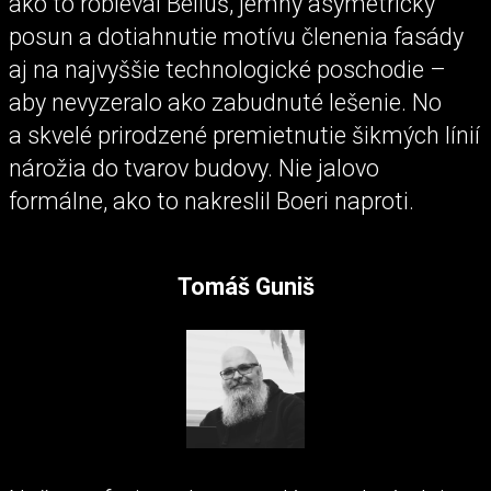
ako to robieval Belluš, jemný asymetrický
posun a dotiahnutie motívu členenia fasády
aj na najvyššie technologické poschodie –
aby nevyzeralo ako zabudnuté lešenie. No
a skvelé prirodzené premietnutie šikmých línií
nárožia do tvarov budovy. Nie jalovo
formálne, ako to nakreslil Boeri naproti.
Tomáš Guniš