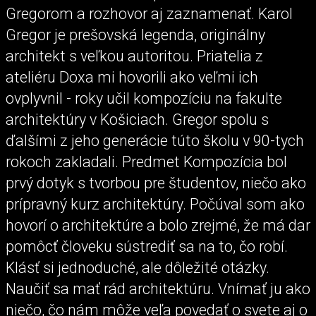
Gregorom a rozhovor aj zaznamenať. Karol
Gregor je prešovská legenda, originálny
architekt s veľkou autoritou. Priatelia z
ateliéru Doxa mi hovorili ako veľmi ich
ovplyvnil - roky učil kompozíciu na fakulte
architektúry v Košiciach. Gregor spolu s
ďalšími z jeho generácie túto školu v 90-tych
rokoch zakladali. Predmet Kompozícia bol
prvý dotyk s tvorbou pre študentov, niečo ako
prípravný kurz architektúry. Počúval som ako
hovorí o architektúre a bolo zrejmé, že má dar
pomôcť človeku sústrediť sa na to, čo robí.
Klásť si jednoduché, ale dôležité otázky.
Naučiť sa mať rád architektúru. Vnímať ju ako
niečo, čo nám môže veľa povedať o svete aj o