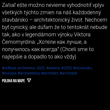
Zatiaľ ešte možno nevieme vyhodnotiť vplyv
všetkých týchto zmien na náš každodenný
stavbársko – architektonický život. Nechcem
byť cynický, ale dúfam že to tentokrát nebude
tak, ako v legendárnom výroku Viktora
Černomyrdina: „Хотели как лучше, а
получилось как всегда" (Chceli sme to
najlepšie a dopadlo to ako vždy)
#reflexie architektov 2025,
#anketa,
#2025,
#slovensko,
#európa,
#architektúra,
#architekt,
#architekti
POLOHA NA MAPE