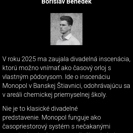
Borislav Benedek
V roku 2025 ma zaujala divadelná inscenácia,
ktorú možno vnímať ako časový orloj s
vlastným pôdorysom. Ide o inscenáciu
Monopol v Banskej Štiavnici, odohrávajúcu sa
v areáli chemickej priemyselnej školy.
Nie je to klasické divadelné
predstavenie. Monopol funguje ako
časopriestorový systém s nečakanými