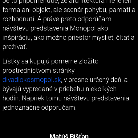
Je to pripomenutie, že architektúra nie je len
forma ani objekt, ale scenár pohybu, pamäti a
rozhodnutí. A práve preto odporúčam
návštevu predstavenia Monopol ako
inšpiráciu, ako možno priestor myslieť, čítať a
prežívať.
Lístky sa kupujú pomerne zložito –
prostredníctvom stránky
divadlokosmopol.sk
, v presne určený deň, a
bývajú vypredané v priebehu niekoľkých
hodín. Napriek tomu návštevu predstavenia
jednoznačne odporúčam.
Matúš Bišťan