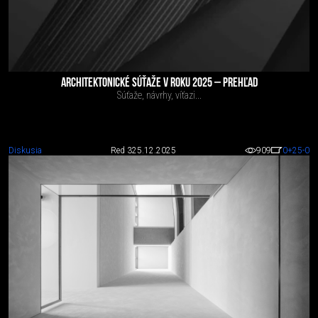
ARCHITEKTONICKÉ SÚŤAŽE V ROKU 2025 – PREHĽAD
Súťaže, návrhy, víťazi...
Diskusia
Red 3
25.12.2025
909
0
+25
-0