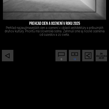
PREHĽAD CIEN A OCENENÍ V ROKU 2025
Prehľad najzaujímavejších cien a ocenení v oblasti architektúry a príbuzných
druhov kultúry. Prioritu má slovenská scéna. Zahrnuli sme aj nosné ocenenia
od susedov a zo sveta.
28.
december
2025
0
18