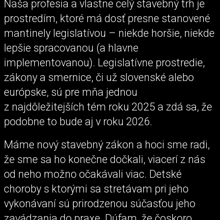
Naša profesia a vlastne celý stavebný trh je
prostredím, ktoré má dosť presne stanovené
mantinely legislatívou – niekde horšie, niekde
lepšie spracovanou (a hlavne
implementovanou). Legislatívne prostredie,
zákony a smernice, či už slovenské alebo
európske, sú pre mňa jednou
z najdôležitejších tém roku 2025 a zdá sa, že
podobne to bude aj v roku 2026.
Máme nový stavebný zákon a hoci sme radi,
že sme sa ho konečne dočkali, viacerí z nás
od neho možno očakávali viac. Detské
choroby s ktorými sa stretávam pri jeho
vykonávaní sú prirodzenou súčasťou jeho
zavádzania do praxe. Dúfam, že čoskoro