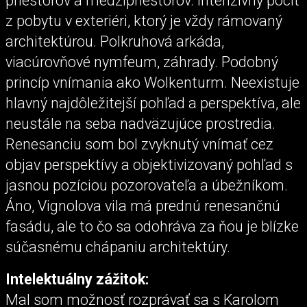
priestorov a medzipriestorov. Intenzívny pocit
z pobytu v exteriéri, ktorý je vždy rámovaný
architektúrou. Polkruhová arkáda,
viacúrovňové nymfeum, záhrady. Podobný
princíp vnímania ako Wolkenturm. Neexistuje
hlavný najdôležitejší pohľad a perspektíva, ale
neustále na seba nadväzujúce prostredia.
Renesanciu som bol zvyknutý vnímať cez
objav perspektívy a objektivizovaný pohľad s
jasnou pozíciou pozorovateľa a úbežníkom.
Áno, Vignolova vila má prednú renesančnú
fasádu, ale to čo sa odohráva za ňou je blízke
súčasnému chápaniu architektúry.
Intelektuálny zážitok:
Mal som možnosť rozprávať sa s Karolom