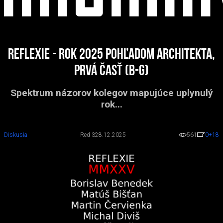
Reflexie - rok 2025 pohľadom architekta,
prvá časť (B-G)
Spektrum názorov kolegov mapujúce uplynulý
rok...
Diskusia
Red 3
28.12.2025
561
0
+18