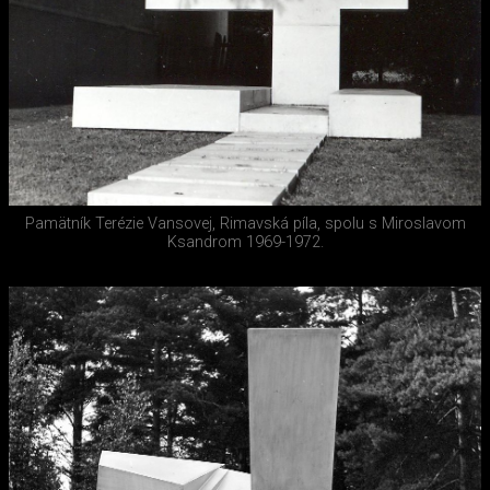
Pamätník Terézie Vansovej, Rimavská píla, spolu s Miroslavom
Ksandrom 1969-1972.