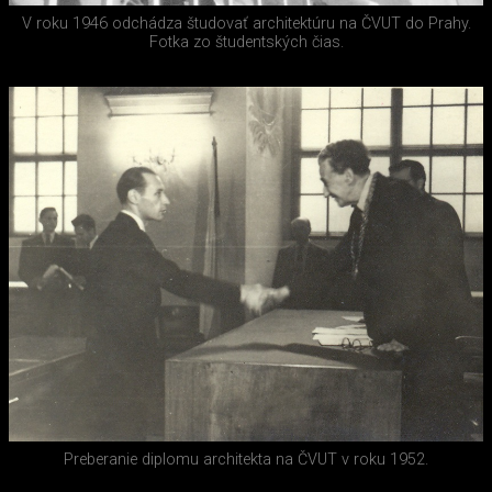
V roku 1946 odchádza študovať architektúru na ČVUT do Prahy.
Fotka zo študentských čias.
Preberanie diplomu architekta na ČVUT v roku 1952.