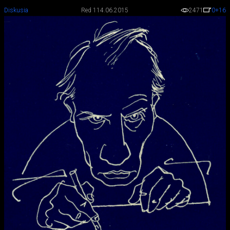
Diskusia
Red 1
14.06.2015
2471
0
+16