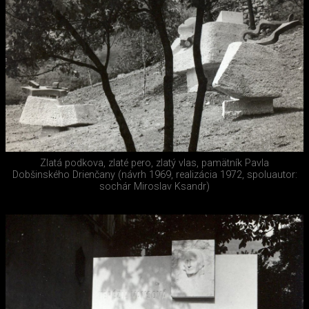
Zlatá podkova, zlaté pero, zlatý vlas, pamätník Pavla
Dobšinského Drienčany (návrh 1969, realizácia 1972, spoluautor:
sochár Miroslav Ksandr)