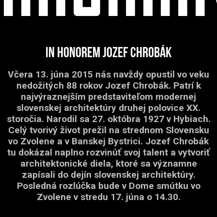
In honorem Jozef Chrobák
Včera 13. júna 2015 nás navždy opustil vo veku
nedožitých 88 rokov Jozef Chrobák. Patrí k
najvýraznejším predstaviteľom modernej
slovenskej architektúry druhej polovice XX.
storočia. Narodil sa 27. októbra 1927 v Hybiach.
Celý tvorivý život prežil na strednom Slovensku
vo Zvolene a v Banskej Bystrici. Jozef Chrobák
tu dokázal naplno rozvinúť svoj talent a vytvoriť
architektonické diela, ktoré sa významne
zapísali do dejín slovenskej architektúry.
Posledná rozlúčka bude v Dome smútku vo
Zvolene v stredu 17. júna o 14.30.