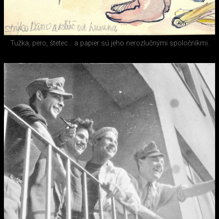
Tužka, pero, štetec... a papier sú jeho nerozlučnými spoločníkmi.