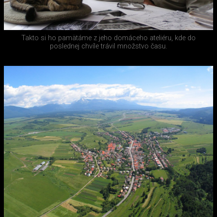
Takto si ho pamätáme z jeho domáceho ateliéru, kde do
poslednej chvíle trávil množstvo času.