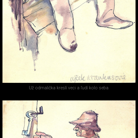
Už odmalička kreslí veci a ľudí kolo seba.