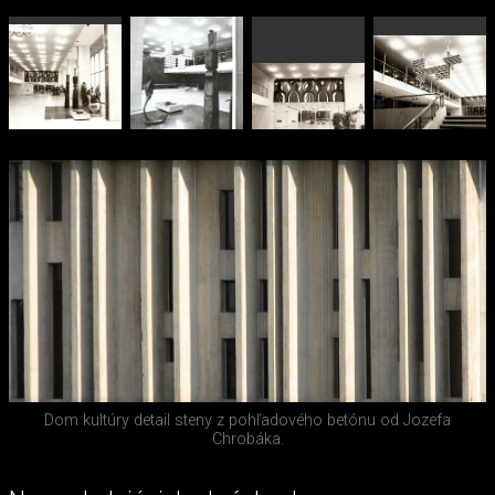
Dom kultúry detail steny z pohľadového betónu od Jozefa
Chrobáka.