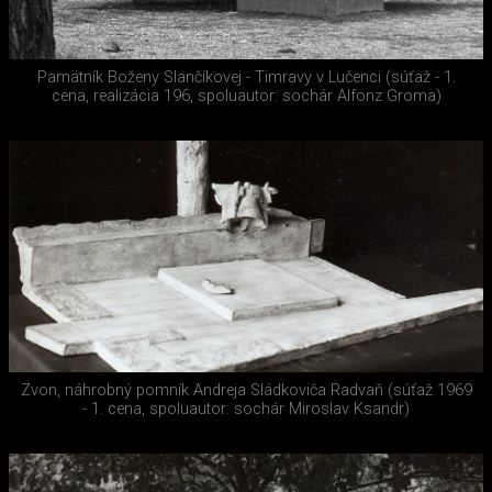
Pamätník Boženy Slančíkovej - Timravy v Lučenci (súťaž - 1.
cena, realizácia 196, spoluautor: sochár Alfonz Groma)
Zvon, náhrobný pomník Andreja Sládkoviča Radvaň (súťaž 1969
- 1. cena, spoluautor: sochár Miroslav Ksandr)