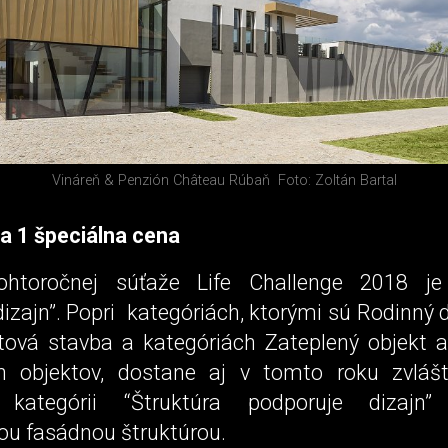
Vináreň & Penzión Château Rúbaň
Foto: Zoltán Bartal
 a 1 špeciálna cena
htoročnej súťaže Life Challenge 2018 je 
izajn”. Popri kategóriách, ktorými sú Rodinný
ová stavba a kategóriách Zateplený objekt 
ch objektov, dostane aj v tomto roku zvlá
j kategórii “Štruktúra podporuje dizajn
u fasádnou štruktúrou.