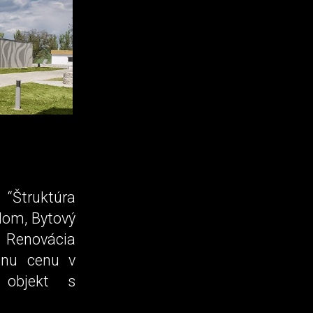
“Štruktúra
 dom, Bytový
a Renovácia
štnu cenu v
” objekt s