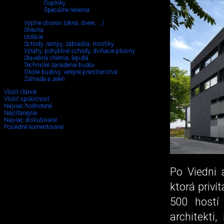
Doplnky
Špeciálne riešenia
Výplne otvorov (okná, dvere, ...)
Strecha
Izolácie
Schody, rampy, zábradlia, mostíky
Výťahy, pohyblivé schody, dvihacie plošiny
Stavebná chémia, lepidlá
Technické zariadenie budov
Okolie budovy, verejné priestranstvá
Záhrada a zeleň
Vložiť článok
Vložiť spoločnosť
Najviac hodnotené
Najčítanejšie
Najviac diskutované
Posledné komentované
Po Viedni 
ktorá priví
500 hostí
architekti,