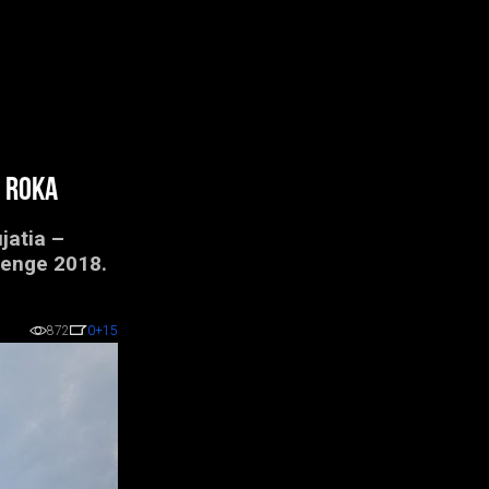
 roka
jatia –
lenge 2018.
872
0
+15