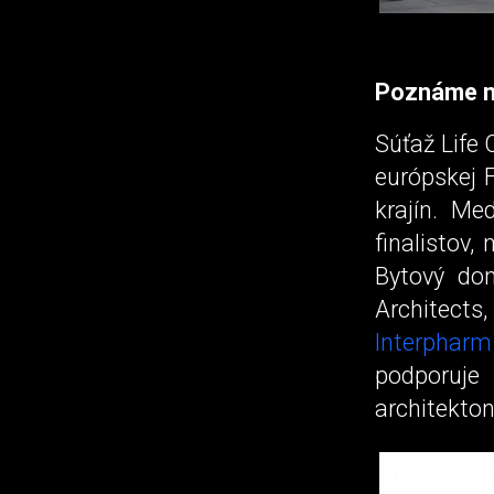
Poznáme n
Súťaž Life 
európskej 
krajín. Med
finalistov,
Bytový dom
Architects
Interpharm
podporuj
architekto