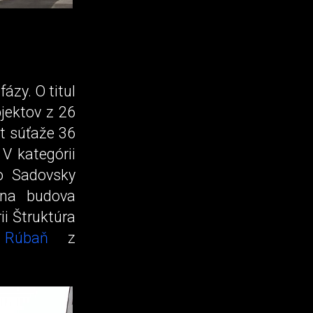
ázy. O titul
jektov z 26
st súťaže 36
 V kategórii
lo Sadovsky
ívna budova
ii Štruktúra
u Rúbaň
z