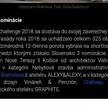
Interpharm Bratislava
Foto: Soňa Sadloňová
ominácie
Challenge 2018 sa dostáva do svojej záverečnej f
Fasády roka 2018 sa uchádzalo celkom 325 ob
zinárodná 12-členná porota vybrala na shortli
 medzi ktorými získalo Slovensko 3 nominácie.
 Nové Terasy II Košice od architektov Val
, v kategórii Nebytová stavba administrat
 Bratislava
z ateliéru ALEXY&ALEXY, a v kategór
e dizajn Vináreň & Penzión
Châtea
nického ateliéru GRAPHITE.