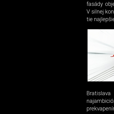
fasády obj
V silnej ko
tie najlepši
Bratislav
najambició
prekvapení