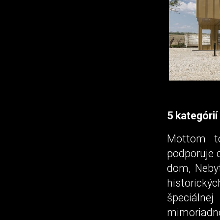
5 kategórií
Mottom to
podporuje d
dom, Nebyt
historický
špeciálne
mimoriadno