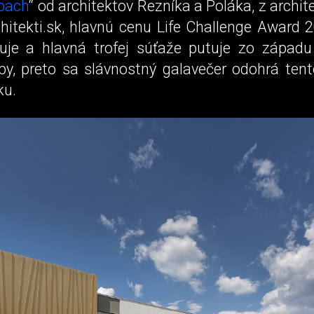
bach
“ od architektov Rezníka a Poláka, z archi
chitekti.sk, hlavnú cenu Life Challenge Award 
uje a hlavná trofej súťaže putuje zo západ
py, preto sa slávnostný galavečer odohrá tent
ku.