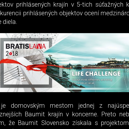
ektov prihlásených krajín v 5-tich súťažných k
nkurencii prihlásených objektov ocení medziná
e diela.
a je domovským mestom jednej z najúspe
znejších Baumit krajín v koncerne. Preto ne
m, že Baumit Slovensko získala s projektom