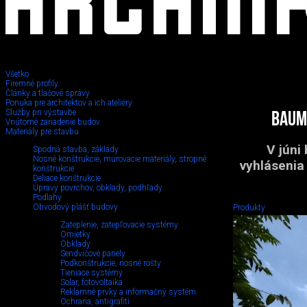
Všetko
Firemné profily
Články a tlačové správy
Ponuka pre architektov a ich ateliéry
Služby pri výstavbe
Baum
Vnútorné zariadenie budov
Materiály pre stavbu
V júni
Spodná stavba, základy
Nosné konštrukcie, murovacie materiály, stropné
vyhlásenia
konštrukcie
Deliace konštrukcie
Úpravy povrchov, obklady, podhľady
Podlahy
Obvodový plášť budovy
Produkty
Zateplenie, zatepľovacie systémy
Omietky
Obklady
Sendvičové panely
Podkonštrukcie, nosné rošty
Tieniace systémy
Solar, fotovoltaika
Reklamné prvky a informačný systém
Ochrana, antigrafiti