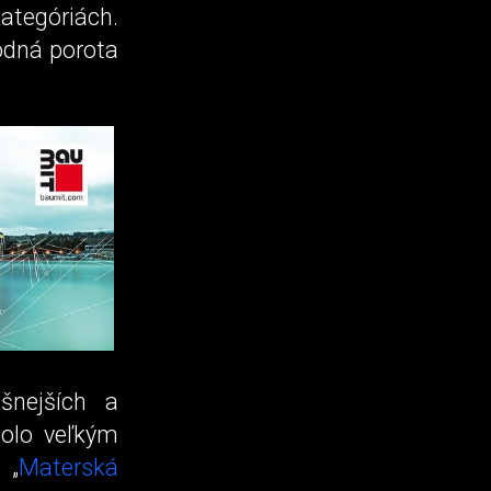
ategóriách.
rodná porota
šnejších a
bolo veľkým
 „
Materská