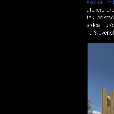
škôlka Lim
ateliéru ar
tak pokrač
srdca Euró
na Slovens