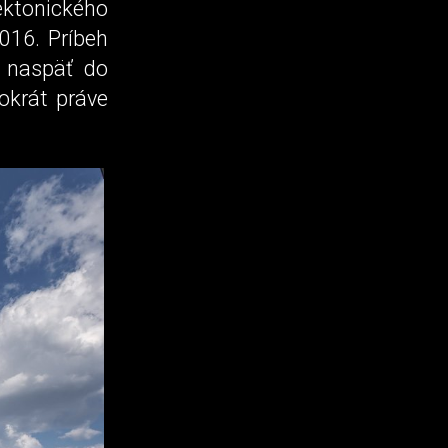
tektonického
2016. Príbeh
u naspäť do
okrát práve