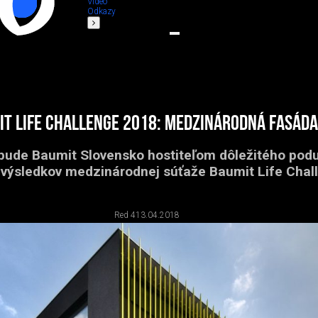
Video
Odkazy
it Life Challenge 2018: medzinárodná Fasáda
 bude Baumit Slovensko hostiteľom dôležitého podu
 výsledkov medzinárodnej súťaže Baumit Life Chal
Red 4
13.04.2018