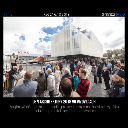
Firmy
Red 2
16.10.2018
353
0
+9
-0
DEŇ ARCHITEKTÚRY 2018 VO VIZOVICIACH
Zaujímavá inšpiratívna prehliadka pre predstavu o možnostiach využitia
modulárnej architektúry priamo u výrobcu.