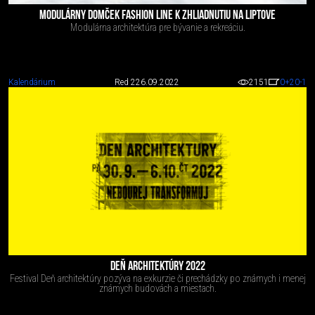
MODULÁRNY DOMČEK FASHION LINE K ZHLIADNUTIU NA LIPTOVE
Modulárna architektúra pre bývanie a rekreáciu.
Kalendárium
Red 2
26.09.2022
2151
0
+20
-1
DEŇ ARCHITEKTÚRY 2022
Festival Deň architektúry pozýva na exkurzie či prechádzky po známych i menej
známych budovách a miestach.