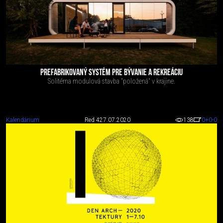
PREFABRIKOVANÝ SYSTÉM PRE BÝVANIE A REKREÁCIU
Solitérna modulová stavba "položená" v krajine.
Kalendárium
Red 4
27.07.2020
138
0
+0
-0