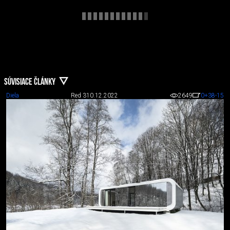
SÚVISIACE ČLÁNKY
Diela
Red 3
10.12.2022
2649
0
+38
-15