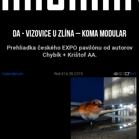
DA - Vizovice u Zlína – Koma Modular
Prehliadka českého EXPO pavilónu od autorov
Chybík + Krištof AA.
Kalendárium
Red 4
16.09.2019
321
0
+1