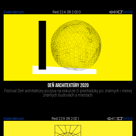
Kalendárium
Red 2
24.09.2020
89
0
+0
-0
DEŇ ARCHITEKTÚRY 2020
Festival Deň architektúry pozýva na exkurzie či prechádzky po známych i menej
známych budovách a miestach.
Kalendárium
Red 2
29.09.2021
413
0
+5
-0