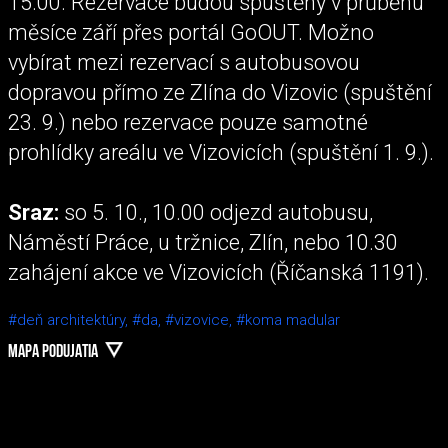
15.00. Rezervace budou spuštěny v průběhu
měsíce září přes portál GoOUT. Možno
vybírat mezi rezervací s autobusovou
dopravou přímo ze Zlína do Vizovic (spuštění
23. 9.) nebo rezervace pouze samotné
prohlídky areálu ve Vizovicích (spuštění 1. 9.).
Sraz:
so 5. 10., 10.00 odjezd autobusu,
Náměstí Práce, u tržnice, Zlín, nebo 10.30
zahájení akce ve Vizovicích (Říčanská 1191).
#deň architektúry,
#da,
#vizovice,
#koma madular
MAPA PODUJATIA