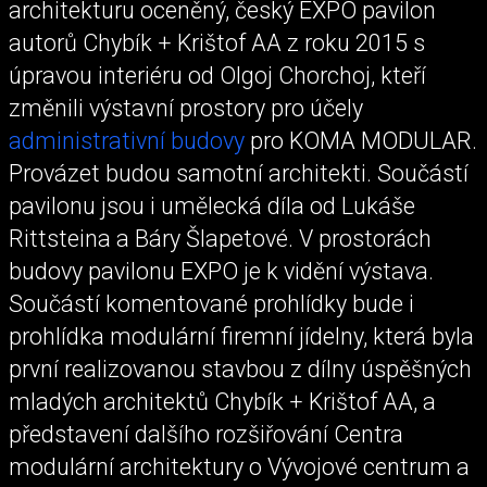
architekturu oceněný, český EXPO pavilon
autorů Chybík + Krištof AA z roku 2015 s
úpravou interiéru od Olgoj Chorchoj, kteří
změnili výstavní prostory pro účely
administrativní budovy
pro KOMA MODULAR.
Provázet budou samotní architekti. Součástí
pavilonu jsou i umělecká díla od Lukáše
Rittsteina a Báry Šlapetové. V prostorách
budovy pavilonu EXPO je k vidění výstava.
Součástí komentované prohlídky bude i
prohlídka modulární firemní jídelny, která byla
první realizovanou stavbou z dílny úspěšných
mladých architektů Chybík + Krištof AA, a
představení dalšího rozšiřování Centra
modulární architektury o Vývojové centrum a