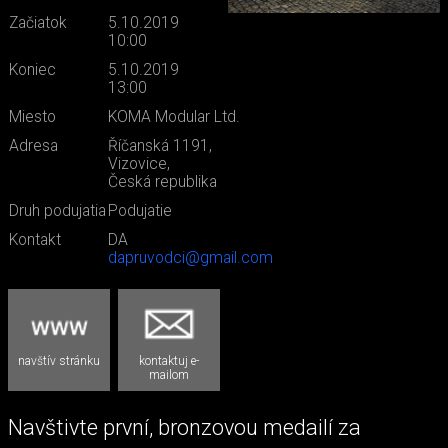
Začiatok
5.10.2019
10:00
Koniec
5.10.2019
13:00
Miesto
KOMA Modular Ltd.
Adresa
Říčanská 1191,
Vizovice,
Česká republika
Druh podujatia
Podujatie
Kontakt
DA
dapruvodci@gmail.com
navštív stránku
kontaktuj e-
mailom
Navštivte první, bronzovou medailí za