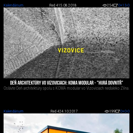
Kalendárium
Red 4
15.08.2018
254
0
+13
-0
DEŇ ARCHITEKTÚRY VO VIZOVICIACH: KOMA MODULAR - "HURÁ DOVNITŘ"
Oslávte Deň architektúry spolu s KOMA modular vo Vizoviciach neďaleko Zlína.
Kalendárium
Red 4
24.10.2017
199
0
+0
-0