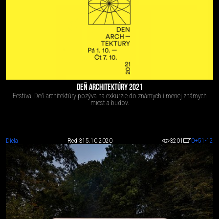
DEŇ ARCHITEKTÚRY 2021
Festival Deň architektúry pozýva na exkurzie do známych i menej známych
miest a budov.
Diela
Red 3
15.10.2020
3201
0
+51
-12