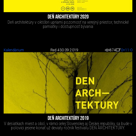
DEŇ ARCHITEKTÚRY 2020
Deň architektúry v októbri upriami pozornosť na verejný priestor, technické
pamiatky i dostupnosť bývania
Kalendárium
Red 4
30.09.2019
874
0
+11
-0
DEŇ ARCHITEKTÚRY 2019
V desiatkach miest a obcí, v rámci celej Slovenskej aj Českej republiky, sa bude v
polovici jesene konať už deviaty ročník festivalu DEŇ ARCHITEKTÚRY.