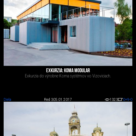
EXKURZIA: KOMA MODULAR
Exkurzia do výrobne Koma systémov vo Vizoviciach.
Diela
Red 3
05.01.2017
1323
0
+9
-0