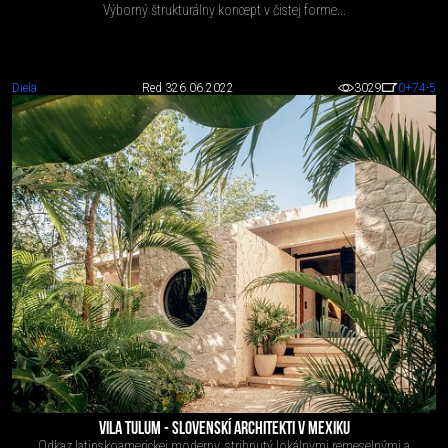
Výborný štrukturálny koncept v čistej forme...
Diela
Red 3
26.06.2022
3029
0
+74
-5
VILA TULUM - SLOVENSKÍ ARCHITEKTI V MEXIKU
Odkaz latinskoamerickej moderny, strihnutý lokálnymi remeselnými a