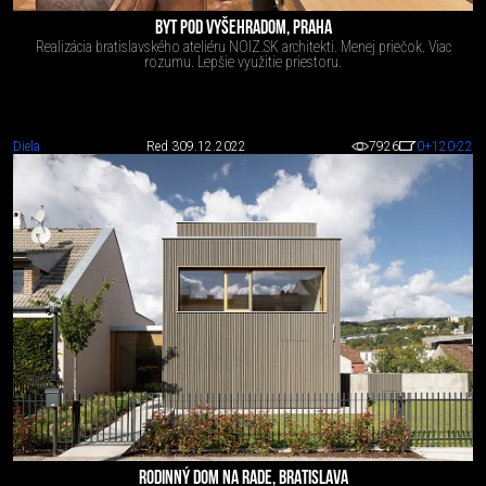
BYT POD VYŠEHRADOM, PRAHA
Realizácia bratislavského ateliéru NOIZ.SK architekti. Menej priečok. Viac
rozumu. Lepšie využitie priestoru.
Diela
Red 3
09.12.2022
7926
0
+120
-22
RODINNÝ DOM NA RADE, BRATISLAVA