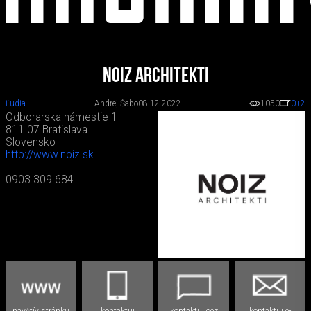
NOIZ architekti
Ľudia
Andrej Šabo
08.12.2022
1050
0
+2
Odborarska námestie 1
811 07 Bratislava
Slovensko
http://www.noiz.sk
0903 309 684
navštív stránku
kontaktuj
kontaktuj cez
kontaktuj e-