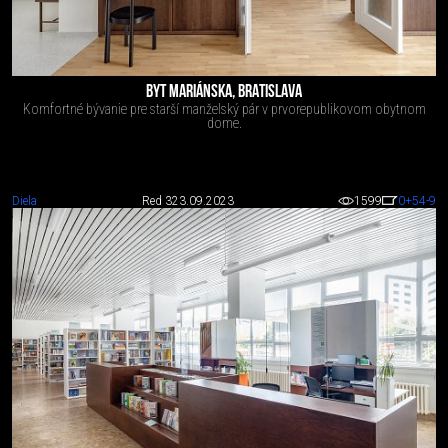
BYT MARIÁNSKA, BRATISLAVA
Komfortné bývanie pre starší manželský pár v prvorepublikovom obytnom
dome.
Diela
Red 3
23.09.2023
1599
0
+54
-9