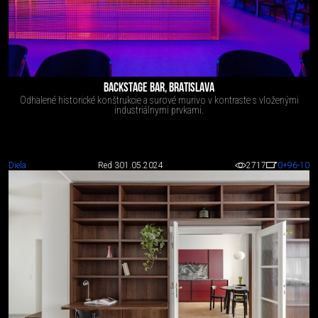
BACKSTAGE BAR, BRATISLAVA
Odhalené historické konštrukcie a surové murivo v kontraste s vloženými
industriálnymi prvkami.
Diela
Red 3
01.05.2024
2717
0
+96
-10