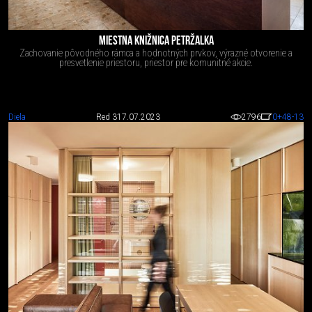
MIESTNA KNIŽNICA PETRŽALKA
Zachovanie pôvodného rámca a hodnotných prvkov, výrazné otvorenie a
presvetlenie priestoru, priestor pre komunitné akcie.
Diela
Red 3
17.07.2023
2796
0
+48
-13