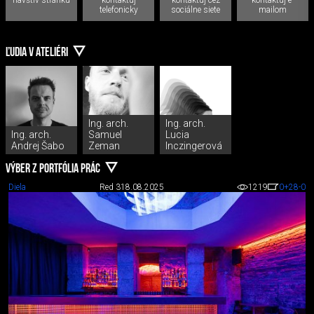
telefonicky
sociálne siete
mailom
ĽUDIA V ATELIÉRI
Ing. arch.
Ing. arch.
Ing. arch.
Samuel
Lucia
Andrej Šabo
Zeman
Inczingerová
VÝBER Z PORTFÓLIA PRÁC
Diela
Red 3
18.08.2025
1219
0
+28
-0